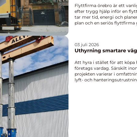
Flyttfirma örebro är ett vanl
efter trygg hjälp inför en fly
tar mer tid, energi och plan
plan och en seriös flyttfirma 
03 juli 2026
Uthyrning smartar
Att hyra i stället för att köpa
företags vardag. Särskilt ino
projekten varierar i omfattn
lyft- och hanteringsutrustning