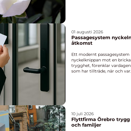
01 augusti 2026
Passagesystem nyckeln till trygg och smidig
åtkomst
Ett modernt passagesystem 
nyckelknippan mot en bricka 
trygghet, förenklar vardagen
som har tillträde, när och var
bostadsrättsförening...
10 juli 2026
Flyttfirma Örebro trygg flytthjälp för privatpersoner
och familjer