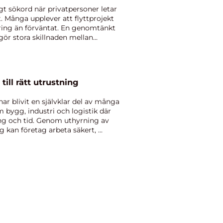
igt sökord när privatpersoner letar
tt. Många upplever att flyttprojekt
ering än förväntat. En genomtänkt
gör stora skillnaden mellan...
e väg till rätt utrustning
 har blivit en självklar del av många
m bygg, industri och logistik där
ing och tid. Genom uthyrning av
 kan företag arbeta säkert, ...