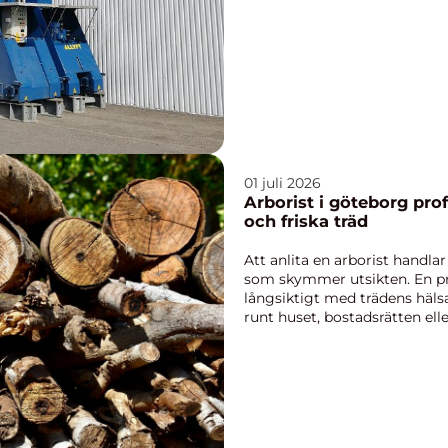
01 juli 2026
Arborist i göteborg professionell trädvård för säkra
och friska träd
Att anlita en arborist handla
som skymmer utsikten. En pro
långsiktigt med trädens hälsa
runt huset, bostadsrätten ell
Göteborg, ...