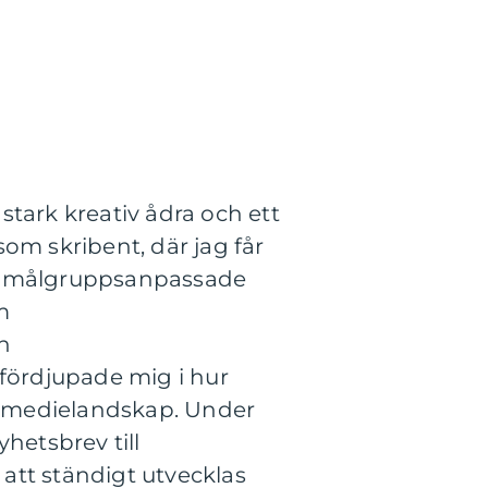
tark kreativ ådra och ett
som skribent, där jag får
e, målgruppsanpassade
m
h
fördjupade mig i hur
at medielandskap. Under
yhetsbrev till
att ständigt utvecklas