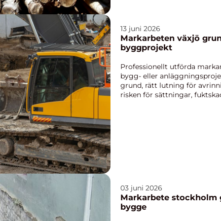
13 juni 2026
Markarbeten växjö grunden för hållbara
byggprojekt
Professionellt utförda marka
bygg- eller anläggningsprojek
grund, rätt lutning för avrin
risken för sättningar, fuktsk
fram...
03 juni 2026
Markarbete stockholm grunden för ett hållbart
bygge