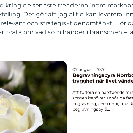
d kring de senaste trenderna inom marknads
ling. Det gör att jag alltid kan leverera in
 relevant och strategiskt genomtänkt. Hör gä
ler prata om vad som händer i branschen – ja
07 augusti 2026
Begravningsbyrå Norrbo
trygghet när livet vänd
Att förlora en närstående för
sorgen behöver anhöriga fatt
begravning, ceremoni, musik, 
begravningsbyrå...