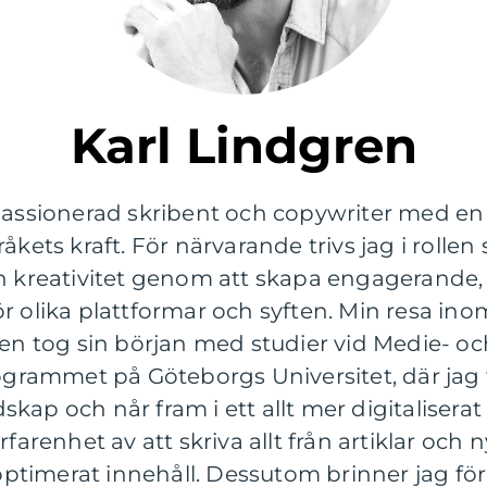
Karl Lindgren
passionerad skribent och copywriter med en s
åkets kraft. För närvarande trivs jag i rollen 
in kreativitet genom att skapa engagerand
r olika plattformar och syften. Min resa ino
 tog sin början med studier vid Medie- oc
rammet på Göteborgs Universitet, där jag 
kap och når fram i ett allt mer digitaliser
farenhet av att skriva allt från artiklar och n
timerat innehåll. Dessutom brinner jag för 