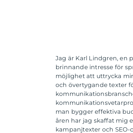
Jag är Karl Lindgren, en 
brinnande intresse för spr
möjlighet att uttrycka m
och övertygande texter fö
kommunikationsbranschen
kommunikationsvetarprog
man bygger effektiva buds
åren har jag skaffat mig er
kampanjtexter och SEO-op