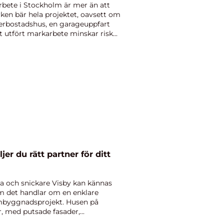
rbete i Stockholm är mer än att
rken bär hela projektet, oavsett om
flerbostadshus, en garageuppfart
tt utfört markarbete minskar risk...
jer du rätt partner för ditt
ma och snickare Visby kan kännas
m det handlar om en enklare
 ombyggnadsprojekt. Husen på
, med putsade fasader,...