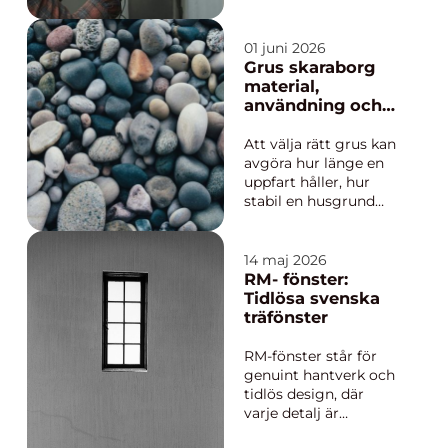
tydlig orsak eller
uttag blir varma och
känns osäkra. I många
01 juni 2026
hem runt Skellefteå
Grus skaraborg
finns äldre
material,
installationer som en
användning och
gång var väl
smarta val för
anpassade, men som
hållbara projekt
Att välja rätt grus kan
nu pressas av fler
avgöra hur länge en
appara...
uppfart håller, hur
stabil en husgrund
blir och hur bra en
trädgård klarar
regniga somrar. I
14 maj 2026
Skaraborg finns en
RM- fönster:
lång tradition av att
Tidlösa svenska
utvinna och förädla
träfönster
grus, sand och
makadam för både
RM-fönster står för
små och stora projek...
genuint hantverk och
tidlös design, där
varje detalj är
noggrant