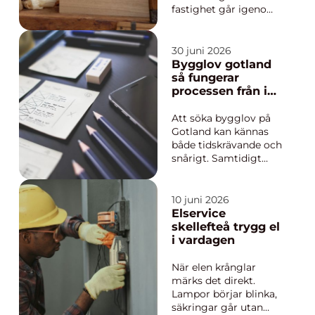
fastighet går igenom.
I många hus i
Eskilstuna byggda
före 1980 börjar rören
30 juni 2026
närma sig slutet av
Bygglov gotland
sin livslängd. Då
så fungerar
uppstår frågan: ska
processen från idé
man laga lite i taget,
till färdigt beslut
eller ta tag i ett
Att söka bygglov på
komplett stambyte?
Gotland kan kännas
Genom...
både tidskrävande och
snårigt. Samtidigt
avgör bygglovet om
ett projekt kan bli
verklighet eller
10 juni 2026
fastnar på ritbordet.
Elservice
För den som planerar
skellefteå trygg el
att bygga nytt, bygga
i vardagen
till eller göra större
ändringar på sin
När elen krånglar
fastighet...
märks det direkt.
Lampor börjar blinka,
säkringar går utan