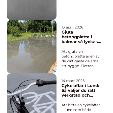
genomtänkt för att
skapa en varm och
hemtrevlig atmosfär.
Sortimentet omfattar
allmogefönster som
passar båd...
13 april 2026
Gjuta
betongplatta i
kalmar så lyckas
du med grunden
Att gjuta en
betongplatta är en av
de viktigaste delarna i
ett bygge. Plattan
avgör hur stabilt
huset står, hur
energieffektivt det blir
14 mars 2026
och hur länge
Cykelaffär i Lund:
konstruktionen håller.
Så väljer du rätt
I Kalmar, med sitt
verkstad och
kustklimat, ställer
butik för din cykel
markförhållanden,
Att hitta en cykelaffär
fukt och frost extr...
i Lund som både