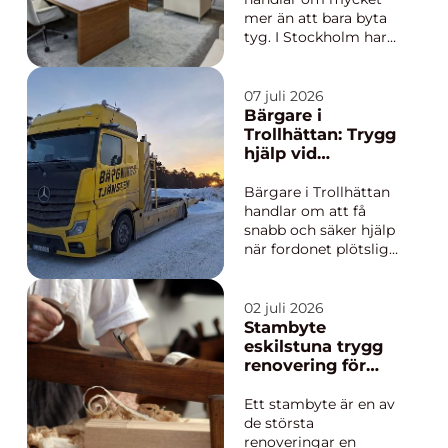
mer än att bara byta
tyg. I Stockholm har
intresset för välgjort
hantverk, hållbara
material och
07 juli 2026
personlig inredning
Bärgare i
vuxit snabbt. Många
Trollhättan: Trygg
vill bevara sina
hjälp vid
favoritmöbler, ge nytt
bilproblem
liv åt arvegods eller
dygnet runt
Bärgare i Trollhättan
lyfta en hel mil...
handlar om att få
snabb och säker hjälp
när fordonet plötsligt
stannar, oavsett om
det sker i
rusningstrafik på E45
02 juli 2026
eller på en mindre väg
Stambyte
utanför stan. Med
eskilstuna trygg
professionell...
renovering för
bostadsrättsföreni
ngar och
Ett stambyte är en av
villaägare
de största
renoveringar en