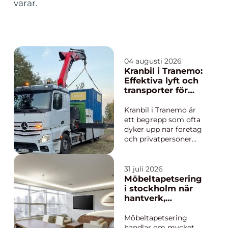
varar.
04 augusti 2026
Kranbil i Tranemo:
Effektiva lyft och
transporter för
bygg och industri
Kranbil i Tranemo är
ett begrepp som ofta
dyker upp när företag
och privatpersoner
behöver smarta
lösningar för både lyft
och transport i
31 juli 2026
samma moment. När
Möbeltapetsering
tunga laster ska
i stockholm när
flyttas, lyftas på plats
hantverk,
och o...
hållbarhet och
form möts
Möbeltapetsering
handlar om mycket