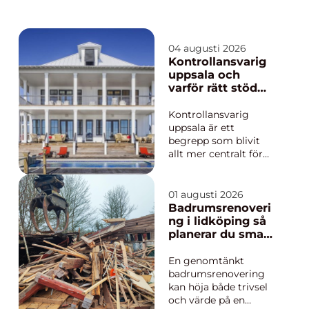
04 augusti 2026
Kontrollansvarig
uppsala och
varför rätt stöd
gör skillnad i
byggprojekt
Kontrollansvarig
uppsala är ett
begrepp som blivit
allt mer centralt för
privatpersoner och
företag som planerar
att bygga, bygga till
01 augusti 2026
eller göra större
Badrumsrenoveri
ändringar i sitt hus
ng i lidköping så
eller sin fastighet.
planerar du smart
Många upplever
från start
regelverk, tillstånd
En genomtänkt
och tekniska krav s...
badrumsrenovering
kan höja både trivsel
och värde på en