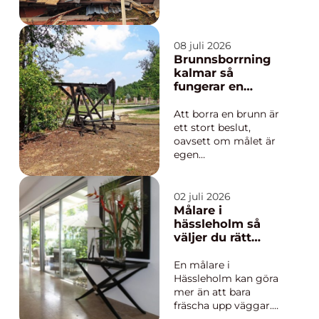
bostad i Lidköping.
Samtidigt innebär ett
våtrum alltid större
ansvar än många
08 juli 2026
andra projekt i
Brunnsborrning
hemmet. Rätt
kalmar så
planering minskar
fungerar en
risken för fuktskador,
hållbar vatten-
kostsamma misstag
och energibrunn
Att borra en brunn är
och onödigt l...
ett stort beslut,
oavsett om målet är
egen
vattenförsörjning eller
bergvärme. I
Kalmarregionen
02 juli 2026
spelar geologin,
Målare i
klimatet och
hässleholm så
avståndet till kusten
väljer du rätt
en stor roll för hur
hantverkare för
borrningen planeras.
hem och fasad
En målare i
Samtidigt handlar allt
Hässleholm kan göra
om trygghet: ren...
mer än att bara
fräscha upp väggar.