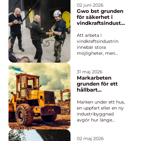
mindre projekt på
02 juni 2026
tomten. När en familj
Gwo bst grunden
eller fastighetsägare
för säkerhet i
ska välja sa...
vindkraftsindustri
n
Att arbeta i
vindkraftsindustrin
innebär stora
möjligheter, men
också stora risker.
Höga höjder, tuffa
väderförhållanden och
31 maj 2026
avancerad utrustning
Markarbeten
kräver att varje
grunden för ett
tekniker har rätt
hållbart
kunskaper. Här spelar
byggprojekt
GWO BST (Basic
Marken under ett hus,
Safety Training) en
en uppfart eller en ny
central roll...
industribyggnad
avgör hur länge
konstruktionen håller.
Ändå hamnar
Markarbeten ofta i
02 maj 2026