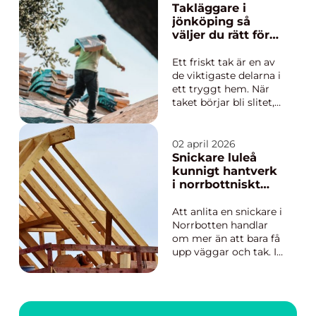
skuggan av mer
Takläggare i
synliga delar som
jönköping så
fasader och inredning.
väljer du rätt för
När marken inte är
ett hållbart tak
rätt förberedd visar
Ett friskt tak är en av
sig problemen först
de viktigaste delarna i
eft...
ett tryggt hem. När
taket börjar bli slitet,
läcka eller helt enkelt
är åldrat, behöver du
ta beslut som
02 april 2026
påverkar både
Snickare luleå
ekonomi, komfort och
kunnigt hantverk
husets framtida värde.
i norrbottniskt
Att anlita en
klimat
Takläggare Jönköping
Att anlita en snickare i
hand...
Norrbotten handlar
om mer än att bara få
upp väggar och tak. I
Luleå ställs huset inför
hårda vindar,
snötyngd, vårfloder
och stora