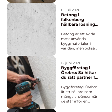
Rätt yrkesperson kan
höja värdet på en
bostad, skapa en
01 juli 2026
bättre inomhusmiljö
Betong i
och se till att fasaden
falkenberg
står emot väder och
hållbara lösningar
vind i många år
för hem, företag
framöver. Samtidigt
och industri
Betong är ett av de
kan fel val leda till
mest använda
spri...
byggmaterialen i
världen, men också
ett av de mest
missförstådda. Många
ser bara en grå yta. I
12 juni 2026
praktiken handlar
Byggföretag i
betong om hållbarhet,
Örebro: Så hittar
precision och funktion
du rätt partner för
särskilt när det gäller
ditt projekt
villagrunder,
Byggföretag Örebro
industrigolv och
är ett sökord som
utsa...
många använder när
de står inför en
nybyggnation,
renovering eller ett