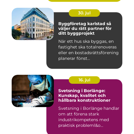
30. jul
Byggföretag karlstad så
väljer du rätt partner för
ditt byggprojekt
När ett hus ska byggas, en
fastighet ska totalrenoveras
eller en bostadsrättsförening
planerar fönst...
16. jul
Svetsning i Borlänge:
Kunskap, kvalitet och
hållbara konstruktioner
Svetsning i Borlänge handlar
om att förena stark
industrikompetens med
praktisk probleml&o...