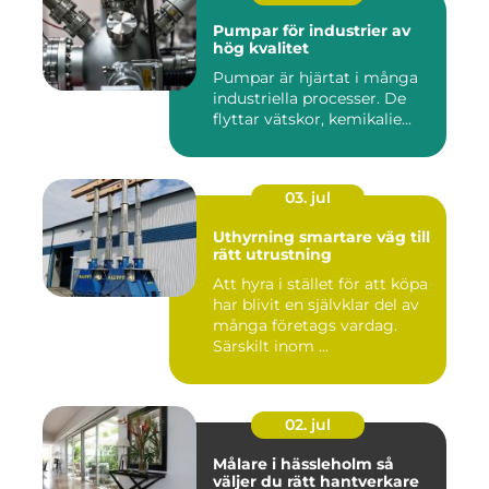
Pumpar för industrier av
hög kvalitet
Pumpar är hjärtat i många
industriella processer. De
flyttar vätskor, kemikalie...
03. jul
Uthyrning smartare väg till
rätt utrustning
Att hyra i stället för att köpa
har blivit en självklar del av
många företags vardag.
Särskilt inom ...
02. jul
Målare i hässleholm så
väljer du rätt hantverkare