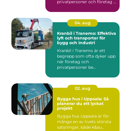
privatpersoner och företag ...
04. aug
Kranbil i Tranemo: Effektiva
lyft och transporter för
bygg och industri
Kranbil i Tranemo är ett
begrepp som ofta dyker upp
när företag och
privatpersoner be...
02. aug
Bygga hus i Uppsala: Så
planerar du ett lyckat
projekt
Bygga hus Uppsala är för
många en av livets största
satsningar, både k&au...