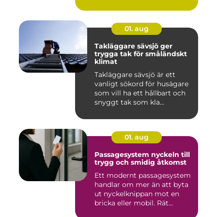
01. aug
Takläggare sävsjö ger
trygga tak för småländskt
klimat
Takläggare sävsjö är ett
vanligt sökord för husägare
som vill ha ett hållbart och
snyggt tak som kla...
01. aug
Passagesystem nyckeln till
trygg och smidig åtkomst
Ett modernt passagesystem
handlar om mer än att byta
ut nyckelknippan mot en
bricka eller mobil. Rät...