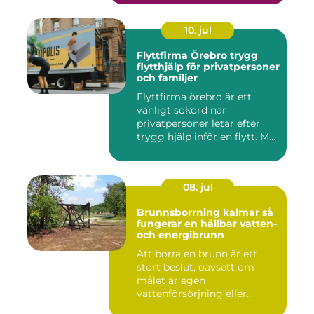
10. jul
Flyttfirma Örebro trygg
flytthjälp för privatpersoner
och familjer
Flyttfirma örebro är ett
vanligt sökord när
privatpersoner letar efter
trygg hjälp inför en flytt. M...
08. jul
Brunnsborrning kalmar så
fungerar en hållbar vatten-
och energibrunn
Att borra en brunn är ett
stort beslut, oavsett om
målet är egen
vattenförsörjning eller
bergvärme. ...