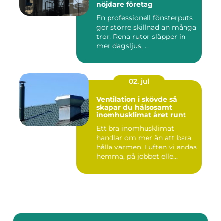
nöjdare företag
En professionell fönsterputs
gör större skillnad än många
tror. Rena rutor släpper in
mer dagsljus, ...
02. jul
Ventilation i skövde så
skapar du hälsosamt
inomhusklimat året runt
Ett bra inomhusklimat
handlar om mer än att bara
hålla värmen. Luften vi andas
hemma, på jobbet elle...