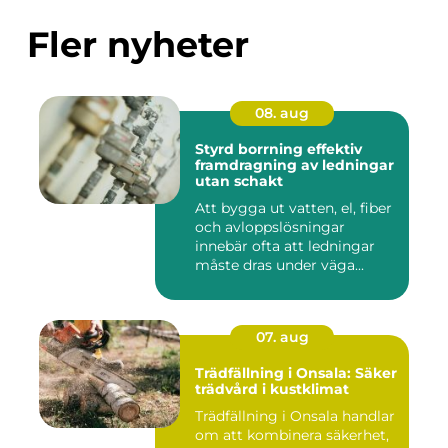
Fler nyheter
08. aug
Styrd borrning effektiv
framdragning av ledningar
utan schakt
Att bygga ut vatten, el, fiber
och avloppslösningar
innebär ofta att ledningar
måste dras under väga...
07. aug
Trädfällning i Onsala: Säker
trädvård i kustklimat
Trädfällning i Onsala handlar
om att kombinera säkerhet,