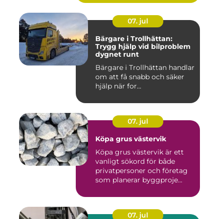
07. jul
Bärgare i Trollhättan:
Trygg hjälp vid bilproblem
dygnet runt
Bärgare i Trollhättan handlar
om att få snabb och säker
hjälp när for...
07. jul
Köpa grus västervik
Köpa grus västervik är ett
vanligt sökord för både
privatpersoner och företag
som planerar byggproje...
07. jul