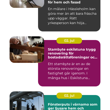
för hem och fasad
En målare i Hässleholm kan
göra mer än att bara fräscha
upp väggar. Rätt
yrkesperson kan höja
värdet...
02. jul
Stambyte eskilstuna trygg
renovering för
bostadsrättsföreningar och
villaägare
Ett stambyte är en av de
största renoveringar en
fastighet går igenom. I
många hus i Eskilstuna
bygg...
02. jul
Fönsterputs i värnamo som
ger ljusare hem och