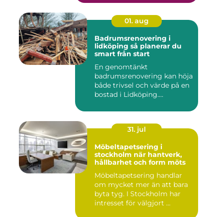
01. aug
Badrumsrenovering i
lidköping så planerar du
smart från start
En genomtänkt
badrumsrenovering kan höja
både trivsel och värde på en
bostad i Lidköping.
Samtidigt ...
31. jul
Möbeltapetsering i
stockholm när hantverk,
hållbarhet och form möts
Möbeltapetsering handlar
om mycket mer än att bara
byta tyg. I Stockholm har
intresset för välgjort ...