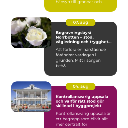
hänsyn till grannar och...
07. aug
Begravningsbyrå
Norrbotten – stöd,
vägledning och trygghet
när livet vänder
Att förlora en närstående
förändrar vardagen i
grunden. Mitt i sorgen
beh&...
04. aug
Kontrollansvarig uppsala
och varför rätt stöd gör
skillnad i byggprojekt
Kontrollansvarig uppsala är
ett begrepp som blivit allt
mer centralt för