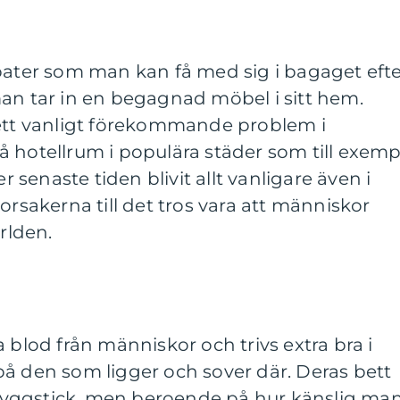
bater som man kan få med sig i bagaget eft
an tar in en begagnad möbel i sitt hem.
 ett vanligt förekommande problem i
 hotellrum i populära städer som till exemp
senaste tiden blivit allt vanligare även i
orsakerna till det tros vara att människor
ärlden.
 blod från människor och trivs extra bra i
å den som ligger och sover där. Deras bett
yggstick, men beroende på hur känslig ma