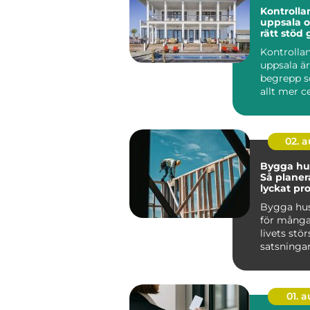
Kontrolla
uppsala o
rätt stöd 
i byggpro
Kontrolla
uppsala är
begrepp s
allt mer ce
privatper
företag ...
02. 
Bygga hus
Så planer
lyckat pr
Bygga hus
för många
livets stör
satsningar
k&au...
01. 