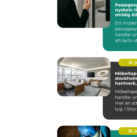
Passages
nyckeln ti
smidig å
Ett moder
passages
handlar o
att byta u
nyckelkni
en bricka 
Rät...
31. j
Möbeltape
stockholm n
hantverk,
och form
Möbeltape
handlar 
mer än att
tyg. I Sto
intresset f
...
16. j