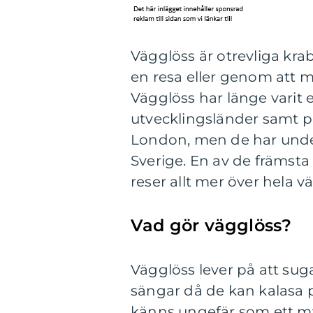
Vägglöss är otrevliga kra
en resa eller genom att m
Vägglöss har länge varit
utvecklingsländer samt på
London, men de har under 
Sverige. En av de främsta 
reser allt mer över hela v
Vad gör vägglöss?
Vägglöss lever på att suga
sängar då de kan kalasa p
känns ungefär som ett m