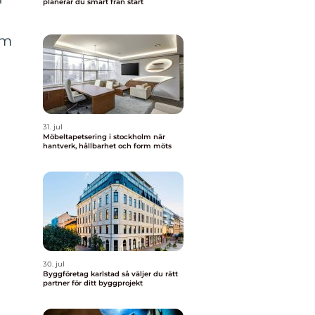
planerar du smart från start
om
31. jul
Möbeltapetsering i stockholm när
hantverk, hållbarhet och form möts
30. jul
Byggföretag karlstad så väljer du rätt
partner för ditt byggprojekt