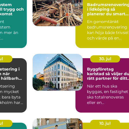
ystem
Badrumsrenoverin
ll trygg och
i lidköping så
tkomst
planerar du smart
från start
nt
En genomtänkt
ystem
badrumsrenovering
m mer än
kan höja både trivsel
t
och värde på en
ppan mot
bostad i Lidköping.
eller mobil.
Samtidigt ...
ul
30. jul
tsering i
Byggföretag
är
karlstad så väljer du
 hållbarhet
rätt partner för ditt
 möts
byggprojekt
tsering
När ett hus ska
om mycket
byggas, en fastighet
 bara byta
ska totalrenoveras
ckholm har
eller en
ör välgjort
bostadsrättsförenin
planerar fönst...
ul
10. jul