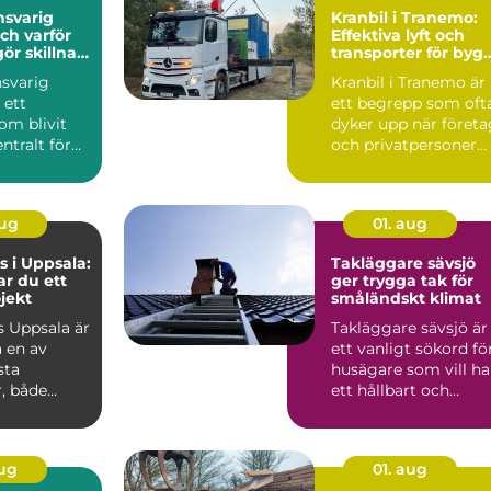
nsvarig
Kranbil i Tranemo:
ch varför
Effektiva lyft och
gör skillnad
transporter för byg
jekt
och industri
nsvarig
Kranbil i Tranemo är
 ett
ett begrepp som oft
om blivit
dyker upp när företa
ntralt för
och privatpersoner
soner och
be...
aug
01. aug
 i Uppsala:
Takläggare sävsjö
ar du ett
ger trygga tak för
ojekt
småländskt klimat
 Uppsala är
Takläggare sävsjö är
 en av
ett vanligt sökord fö
sta
husägare som vill ha
, både
ett hållbart och
snyggt tak som kla...
aug
01. aug