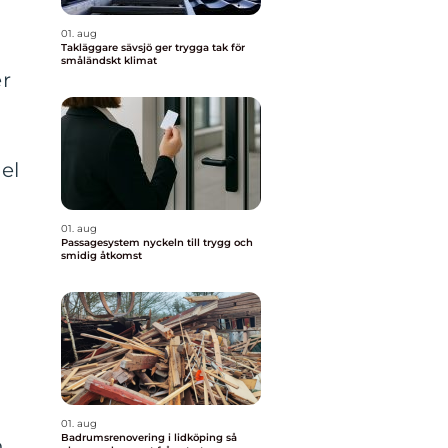
01. aug
Takläggare sävsjö ger trygga tak för
småländskt klimat
er
el
01. aug
Passagesystem nyckeln till trygg och
smidig åtkomst
01. aug
Badrumsrenovering i lidköping så
n