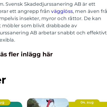
m. Svensk Skadedjurssanering AB är ett
erar ett angrepp från
vägglöss
, men även fr
pelvis insekter, myror och råttor. De kan
ort möbler som blivit drabbade av
urssanering AB arbetar snabbt och effektivt
exibla.
äs fler inlägg här
er
aug
04. aug