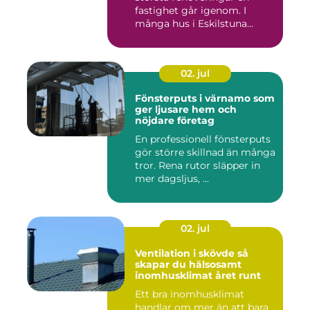
fastighet går igenom. I
många hus i Eskilstuna
bygg...
02. jul
Fönsterputs i värnamo som
ger ljusare hem och
nöjdare företag
En professionell fönsterputs
gör större skillnad än många
tror. Rena rutor släpper in
mer dagsljus, ...
02. jul
Ventilation i skövde så
skapar du hälsosamt
inomhusklimat året runt
Ett bra inomhusklimat
handlar om mer än att bara