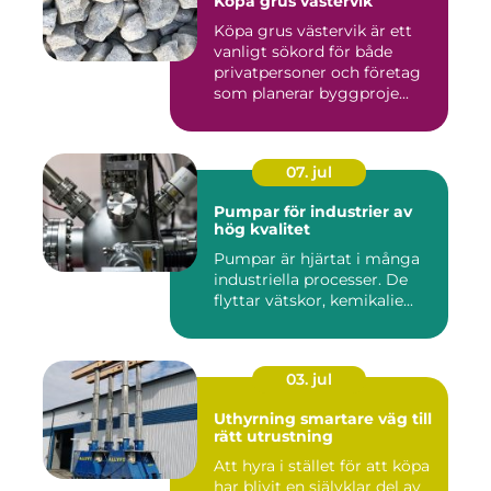
Köpa grus västervik
Köpa grus västervik är ett
vanligt sökord för både
privatpersoner och företag
som planerar byggproje...
07. jul
Pumpar för industrier av
hög kvalitet
Pumpar är hjärtat i många
industriella processer. De
flyttar vätskor, kemikalie...
03. jul
Uthyrning smartare väg till
rätt utrustning
Att hyra i stället för att köpa
har blivit en självklar del av