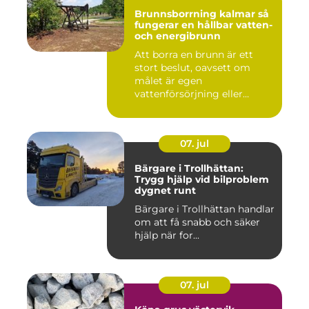
Brunnsborrning kalmar så
fungerar en hållbar vatten-
och energibrunn
Att borra en brunn är ett
stort beslut, oavsett om
målet är egen
vattenförsörjning eller
bergvärme. ...
07. jul
Bärgare i Trollhättan:
Trygg hjälp vid bilproblem
dygnet runt
Bärgare i Trollhättan handlar
om att få snabb och säker
hjälp när for...
07. jul