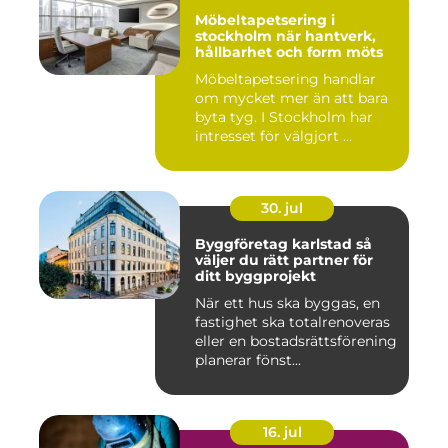
Möbeltapetsering i
stockholm när hantverk,
hållbarhet och form möts
Möbeltapetsering handlar
om mycket mer än att bara
byta tyg. I Stockholm har
intresset för välgjort ...
30. jul
Byggföretag karlstad så
väljer du rätt partner för
ditt byggprojekt
När ett hus ska byggas, en
fastighet ska totalrenoveras
eller en bostadsrättsförening
planerar fönst...
16. jul