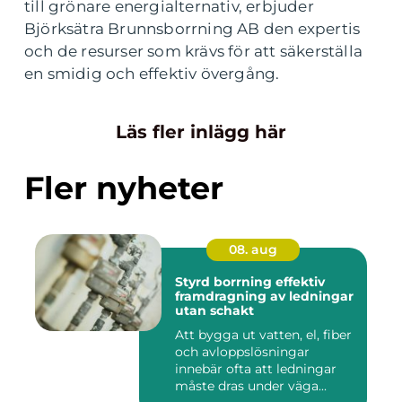
till grönare energialternativ, erbjuder
Björksätra Brunnsborrning AB den expertis
och de resurser som krävs för att säkerställa
en smidig och effektiv övergång.
Läs fler inlägg här
Fler nyheter
08. aug
Styrd borrning effektiv
framdragning av ledningar
utan schakt
Att bygga ut vatten, el, fiber
och avloppslösningar
innebär ofta att ledningar
måste dras under väga...