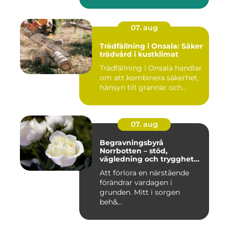
07. aug
Trädfällning i Onsala: Säker
trädvård i kustklimat
Trädfällning i Onsala handlar
om att kombinera säkerhet,
hänsyn till grannar och...
07. aug
Begravningsbyrå
Norrbotten – stöd,
vägledning och trygghet
när livet vänder
Att förlora en närstående
förändrar vardagen i
grunden. Mitt i sorgen
beh&...