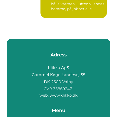
hålla värmen. Luften vi andas
hemma, på jobbet elle...
Adress
web:
www.klikko.dk
Menu