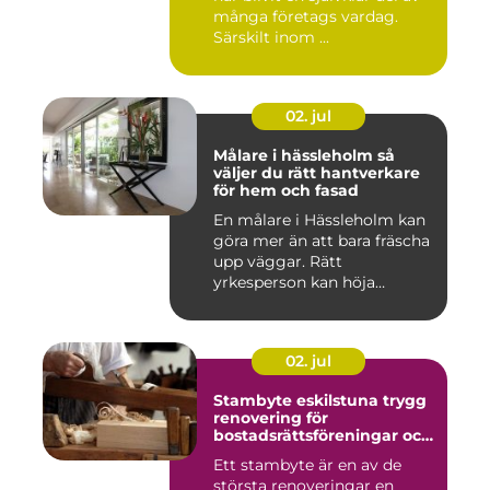
många företags vardag.
Särskilt inom ...
02. jul
Målare i hässleholm så
väljer du rätt hantverkare
för hem och fasad
En målare i Hässleholm kan
göra mer än att bara fräscha
upp väggar. Rätt
yrkesperson kan höja
värdet...
02. jul
Stambyte eskilstuna trygg
renovering för
bostadsrättsföreningar och
villaägare
Ett stambyte är en av de
största renoveringar en