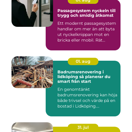
01. aug
Passagesystem nyckeln till
trygg och smidig åtkomst
Ett modernt passagesystem
handlar om mer än att byta
ut nyckelknippan mot en
bricka eller mobil. Rät...
01. aug
Badrumsrenovering i
lidköping så planerar du
smart från start
En genomtänkt
badrumsrenovering kan höja
både trivsel och värde på en
bostad i Lidköping.
Samtidigt ...
31. jul