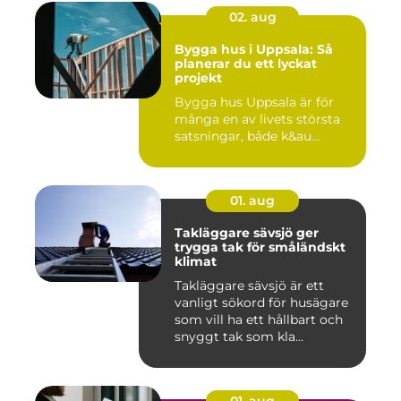
02. aug
Bygga hus i Uppsala: Så
planerar du ett lyckat
projekt
Bygga hus Uppsala är för
många en av livets största
satsningar, både k&au...
01. aug
Takläggare sävsjö ger
trygga tak för småländskt
klimat
Takläggare sävsjö är ett
vanligt sökord för husägare
som vill ha ett hållbart och
snyggt tak som kla...