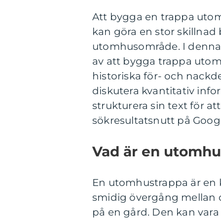
Att bygga en trappa utom
kan göra en stor skillnad
utomhusområde. I denna a
av att bygga trappa utomhu
historiska för- och nack
diskutera kvantitativ in
strukturera sin text för a
sökresultatsnutt på Googl
Vad är en utomhu
En utomhustrappa är en 
smidig övergång mellan oli
på en gård. Den kan vara g