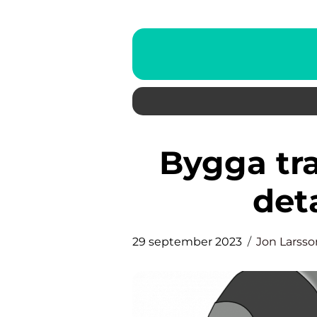
Bygga trappa utomhus – en
det
29 september 2023
Jon Larsso