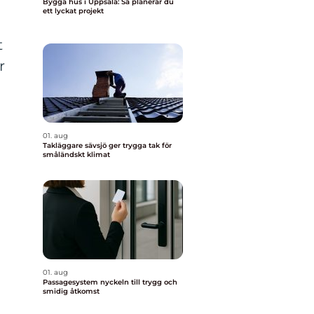
Bygga hus i Uppsala: Så planerar du
ett lyckat projekt
h
t
r
h
01. aug
Takläggare sävsjö ger trygga tak för
småländskt klimat
01. aug
Passagesystem nyckeln till trygg och
smidig åtkomst