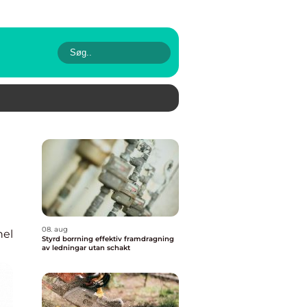
08. aug
nel
Styrd borrning effektiv framdragning
av ledningar utan schakt