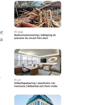
et
01. aug
Badrumsrenovering i lidköping så
planerar du smart från start
ra
.
31. jul
Möbeltapetsering i stockholm när
hantverk, hållbarhet och form möts