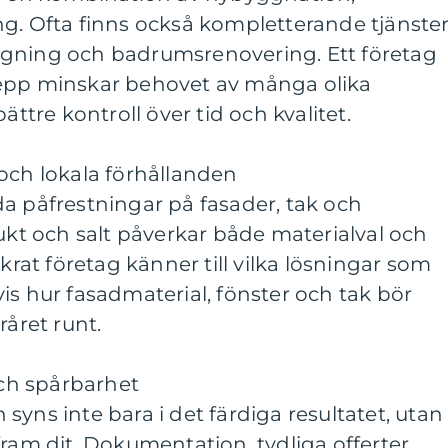
ng. Ofta finns också kompletterande tjänste
ggning och badrumsrenovering. Ett företag
repp minskar behovet av många olika
ättre kontroll över tid och kvalitet.
och lokala förhållanden
a påfrestningar på fasader, tak och
fukt och salt påverkar både materialval och
nkrat företag känner till vilka lösningar som
is hur fasadmaterial, fönster och tak bör
råret runt.
ch spårbarhet
syns inte bara i det färdiga resultatet, utan
fram dit. Dokumentation, tydliga offerter,