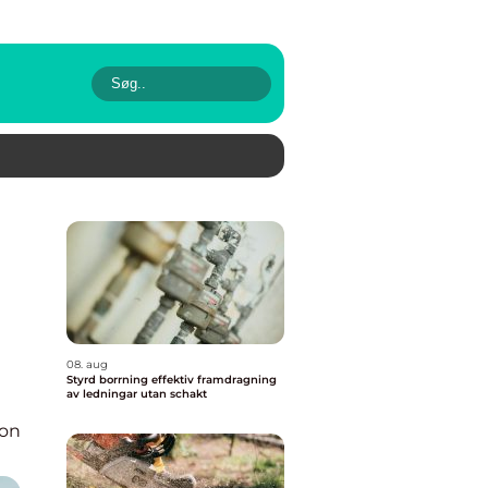
08. aug
Styrd borrning effektiv framdragning
av ledningar utan schakt
ion