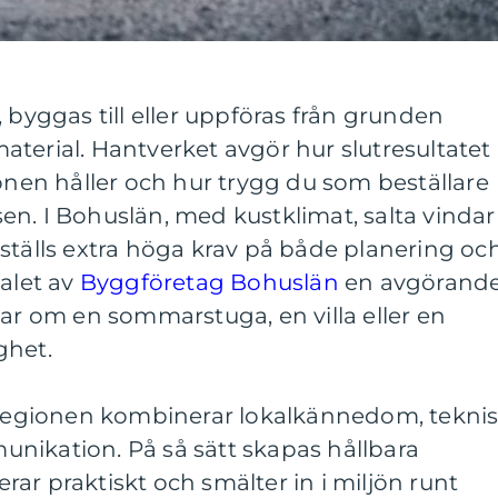
 byggas till eller uppföras från grunden
terial. Hantverket avgör hur slutresultatet
ionen håller och hur trygg du som beställare
n. I Bohuslän, med kustklimat, salta vindar
ställs extra höga krav på både planering oc
valet av
Byggföretag Bohuslän
en avgörand
lar om en sommarstuga, en villa eller en
ghet.
i regionen kombinerar lokalkännedom, tekni
nikation. På så sätt skapas hållbara
ar praktiskt och smälter in i miljön runt