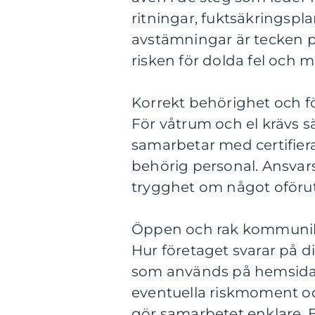
ritningar, fuktsäkringsp
avstämningar är tecken på
risken för dolda fel och 
Korrekt behörighet och f
För våtrum och el krävs s
samarbetar med certifier
behörig personal. Ansvar
trygghet om något oföruts
Öppen och rak kommuni
Hur företaget svarar på d
som används på hemsidan
eventuella riskmoment och
gör samarbetet enklare. Et