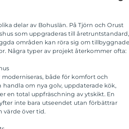
lika delar av Bohuslän. På Tjörn och Orust
dshus som uppgraderas till åretruntstandard
ggda områden kan röra sig om tillbyggnade
or. Några typer av projekt återkommer ofta:
 hus
 moderniseras, både för komfort och
an handla om nya golv, uppdaterade kök,
ler en total uppfräschning av ytskikt. En
fter inte bara utseendet utan förbättrar
 värde över tid.
ts