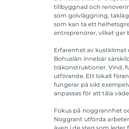
tillbyggnad och renoveri
som golvläggning, taklä
som kan ta ett helhetsg
entreprenörer, vilket ger b
Erfarenhet av kustklimat 
Bohuslän innebär särskild
träkonstruktioner. Vind, 
utförande. Ett lokalt föra
fungerar på sikt exempelv
anpassas för att tåla väde
Fokus på noggrannhet o
Noggrant utförda arbeten 
även i de steg som leder 