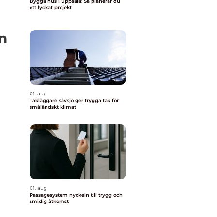
Bygga hus i Uppsala: Så planerar du
ett lyckat projekt
n
01. aug
Takläggare sävsjö ger trygga tak för
småländskt klimat
01. aug
Passagesystem nyckeln till trygg och
smidig åtkomst