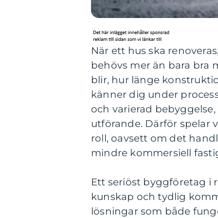
När ett hus ska renoveras,
behövs mer än bara bra ma
blir, hur länge konstrukt
känner dig under processe
och varierad bebyggelse, 
utförande. Därför spelar 
roll, oavsett om det hand
mindre kommersiell fasti
Ett seriöst byggföretag 
kunskap och tydlig kommu
lösningar som både funger