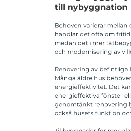
till nybyggnation
Behoven varierar mellan o
handlar det ofta om friti
medan det i mer tätbeby
och modernisering av vill
Renovering av befintliga
Många äldre hus behöver
energieffektivitet. Det k
energieffektiva fönster el
genomtänkt renovering ly
också husets funktion och
Tillbyggnader för mer pla