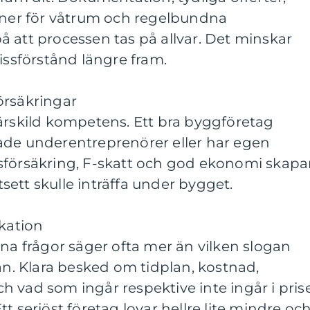
laner för våtrum och regelbundna
 att processen tas på allvar. Det minskar
missförstånd längre fram.
örsäkringar
ärskild kompetens. Ett bra byggföretag
ade underentreprenörer eller har egen
sförsäkring, F-skatt och god ekonomi skapa
ett skulle inträffa under bygget.
kation
ina frågor säger ofta mer än vilken slogan
. Klara besked om tidplan, kostnad,
 vad som ingår respektive inte ingår i pris
t seriöst företag lovar hellre lite mindre oc