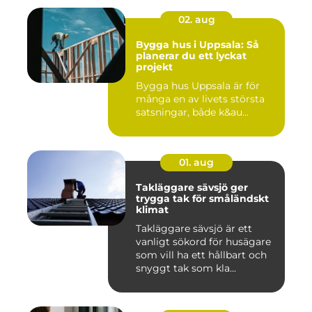
02. aug
Bygga hus i Uppsala: Så
planerar du ett lyckat
projekt
Bygga hus Uppsala är för
många en av livets största
satsningar, både k&au...
01. aug
Takläggare sävsjö ger
trygga tak för småländskt
klimat
Takläggare sävsjö är ett
vanligt sökord för husägare
som vill ha ett hållbart och
snyggt tak som kla...