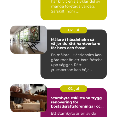
har blivit en självklar del av
många företags vardag.
Särskilt inom ...
02. jul
Målare i hässleholm så
väljer du rätt hantverkare
för hem och fasad
En målare i Hässleholm kan
göra mer än att bara fräscha
upp väggar. Rätt
yrkesperson kan höja
värdet...
02. jul
Stambyte eskilstuna trygg
renovering för
bostadsrättsföreningar och
villaägare
Ett stambyte är en av de