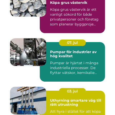
Köpa grus västervik
Köpa grus västervik är ett
vanligt sökord för både
privatpersoner och företag
som planerar byggproje...
07. jul
Pumpar för industrier av
hög kvalitet
Pumpar är hjärtat i många
industriella processer. De
flyttar vätskor, kemikalie...
03. jul
Uthyrning smartare väg till
rätt utrustning
Att hyra i stället för att köpa