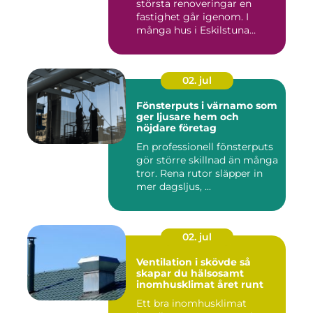
största renoveringar en
fastighet går igenom. I
många hus i Eskilstuna
bygg...
02. jul
Fönsterputs i värnamo som
ger ljusare hem och
nöjdare företag
En professionell fönsterputs
gör större skillnad än många
tror. Rena rutor släpper in
mer dagsljus, ...
02. jul
Ventilation i skövde så
skapar du hälsosamt
inomhusklimat året runt
Ett bra inomhusklimat