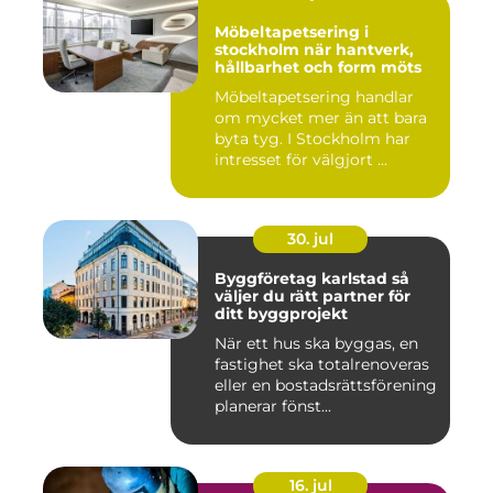
Möbeltapetsering i
stockholm när hantverk,
hållbarhet och form möts
Möbeltapetsering handlar
om mycket mer än att bara
byta tyg. I Stockholm har
intresset för välgjort ...
30. jul
Byggföretag karlstad så
väljer du rätt partner för
ditt byggprojekt
När ett hus ska byggas, en
fastighet ska totalrenoveras
eller en bostadsrättsförening
planerar fönst...
16. jul