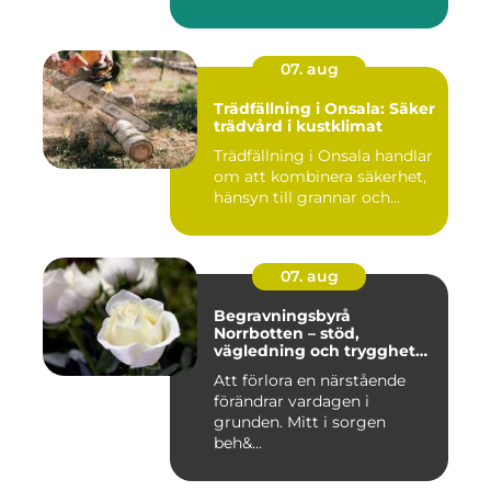
07. aug
Trädfällning i Onsala: Säker
trädvård i kustklimat
Trädfällning i Onsala handlar
om att kombinera säkerhet,
hänsyn till grannar och...
07. aug
Begravningsbyrå
Norrbotten – stöd,
vägledning och trygghet
när livet vänder
Att förlora en närstående
förändrar vardagen i
grunden. Mitt i sorgen
beh&...