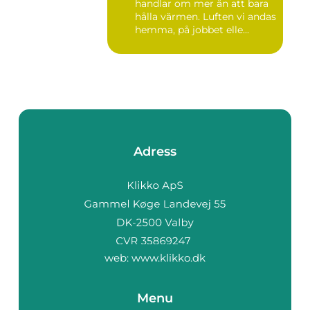
handlar om mer än att bara
hålla värmen. Luften vi andas
hemma, på jobbet elle...
Adress
web:
www.klikko.dk
Menu