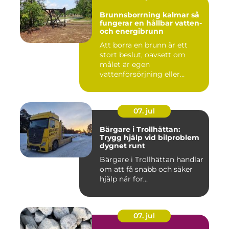
Brunnsborrning kalmar så
fungerar en hållbar vatten-
och energibrunn
Att borra en brunn är ett
stort beslut, oavsett om
målet är egen
vattenförsörjning eller
bergvärme. ...
07. jul
Bärgare i Trollhättan:
Trygg hjälp vid bilproblem
dygnet runt
Bärgare i Trollhättan handlar
om att få snabb och säker
hjälp när for...
07. jul