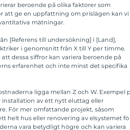
arierar beroende på olika faktorer som
r att ge en uppfattning om prislägen kan vi
kvantitativa mätningar.
n [Referens till undersökning] i [Land],
ktriker i genomsnitt från X till Y per timme.
 att dessa siffror kan variera beroende på
kerns erfarenhet och inte minst det specifika
ostnaderna ligga mellan Z och W. Exempel 
nstallation av ett nytt eluttag eller
are. För mer omfattande projekt, såsom
ett helt hus eller renovering av elsystemet fö
aderna vara betydligt högre och kan variera