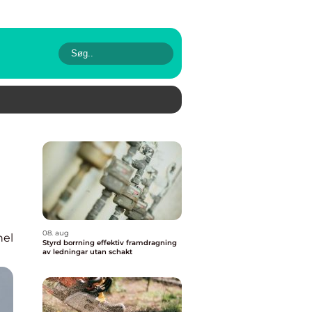
08. aug
nel
Styrd borrning effektiv framdragning
av ledningar utan schakt