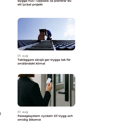
Bygga hus i Uppsala: Så planerar du
ett lyckat projekt
01. aug
Takläggare sävsjö ger trygga tak för
småländskt klimat
t
n
01. aug
Passagesystem nyckeln till trygg och
smidig åtkomst