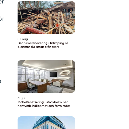
er
ör
01. aug
Badrumsrenovering i lidköping så
planerar du smart från start
e
31. jul
Möbeltapetsering i stockholm när
hantverk, hållbarhet och form möts