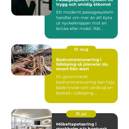
trygg och smidig åtkomst
Ett modernt passagesystem
handlar om mer än att byta
ut nyckelknippan mot en
bricka eller mobil. Rät...
01. aug
Badrumsrenovering i
lidköping så planerar du
smart från start
En genomtänkt
badrumsrenovering kan höja
både trivsel och värde på en
bostad i Lidköping.
Samtidigt ...
31. jul
Möbeltapetsering i
stockholm när hantverk,