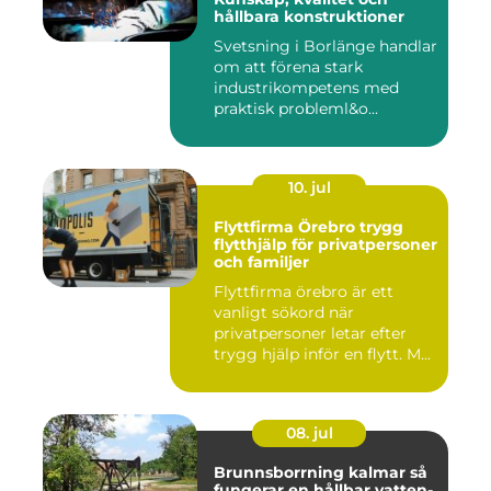
hållbara konstruktioner
Svetsning i Borlänge handlar
om att förena stark
industrikompetens med
praktisk probleml&o...
10. jul
Flyttfirma Örebro trygg
flytthjälp för privatpersoner
och familjer
Flyttfirma örebro är ett
vanligt sökord när
privatpersoner letar efter
trygg hjälp inför en flytt. M...
08. jul
Brunnsborrning kalmar så
fungerar en hållbar vatten-