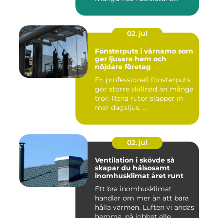
bygg...
02. jul
Fönsterputs i värnamo som
ger ljusare hem och
nöjdare företag
En professionell fönsterputs
gör större skillnad än många
tror. Rena rutor släpper in
mer dagsljus, ...
02. jul
Ventilation i skövde så
skapar du hälsosamt
inomhusklimat året runt
Ett bra inomhusklimat
handlar om mer än att bara
hålla värmen. Luften vi andas
hemma, på jobbet elle...