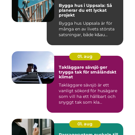
Bygga hus i Uppsala: Så
planerar du ett lyckat
projekt
Bygga hus Uppsala är för
många en av livets största
satsningar, både k&au...
01. aug
Takläggare sävsjö ger
trygga tak för småländskt
klimat
Takläggare sävsjö är ett
vanligt sökord för husägare
som vill ha ett hållbart och
snyggt tak som kla...
01. aug
Passagesystem nyckeln till