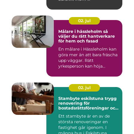
02. jul
Målare i hässleholm så
väljer du rätt hantverkare
för hem och fasad
En målare i Hässleholm kan
göra mer än att bara fräscha
upp väggar. Rätt
yrkesperson kan höja
värdet...
02. jul
Stambyte eskilstuna trygg
renovering för
bostadsrättsföreningar och
villaägare
Ett stambyte är en av de
största renoveringar en
fastighet går igenom. I
många hus i Eskilstuna