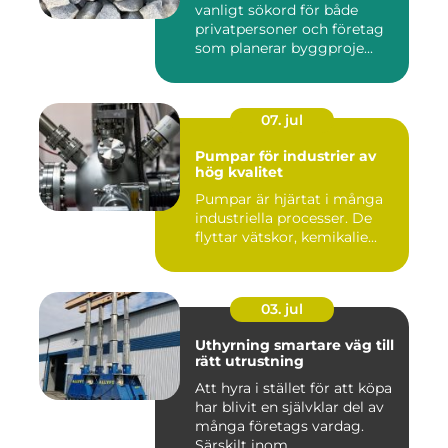
vanligt sökord för både
privatpersoner och företag
som planerar byggproje...
07. jul
Pumpar för industrier av
hög kvalitet
Pumpar är hjärtat i många
industriella processer. De
flyttar vätskor, kemikalie...
03. jul
Uthyrning smartare väg till
rätt utrustning
Att hyra i stället för att köpa
har blivit en självklar del av
många företags vardag.
Särskilt inom ...