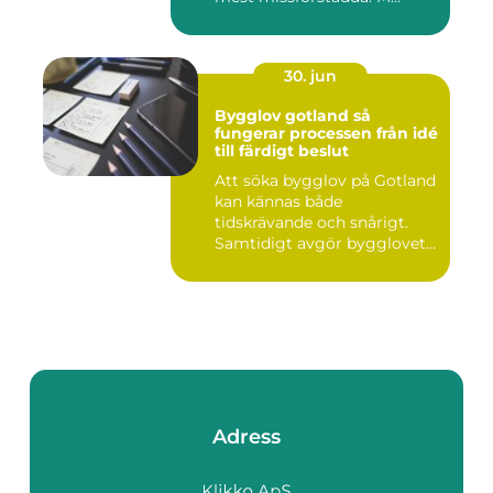
30. jun
Bygglov gotland så
fungerar processen från idé
till färdigt beslut
Att söka bygglov på Gotland
kan kännas både
tidskrävande och snårigt.
Samtidigt avgör bygglovet
om e...
Adress