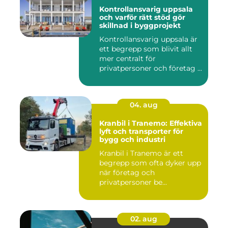
Kontrollansvarig uppsala
och varför rätt stöd gör
skillnad i byggprojekt
Kontrollansvarig uppsala är
ett begrepp som blivit allt
mer centralt för
privatpersoner och företag ...
04. aug
Kranbil i Tranemo: Effektiva
lyft och transporter för
bygg och industri
Kranbil i Tranemo är ett
begrepp som ofta dyker upp
när företag och
privatpersoner be...
02. aug