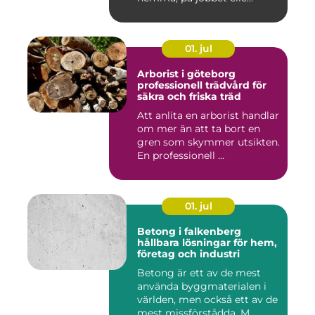
01. jul
Arborist i göteborg
professionell trädvård för
säkra och friska träd
Att anlita en arborist handlar
om mer än att ta bort en
gren som skymmer utsikten.
En professionell ...
01. jul
Betong i falkenberg
hållbara lösningar för hem,
företag och industri
Betong är ett av de mest
använda byggmaterialen i
världen, men också ett av de
mest missförstådda. M...