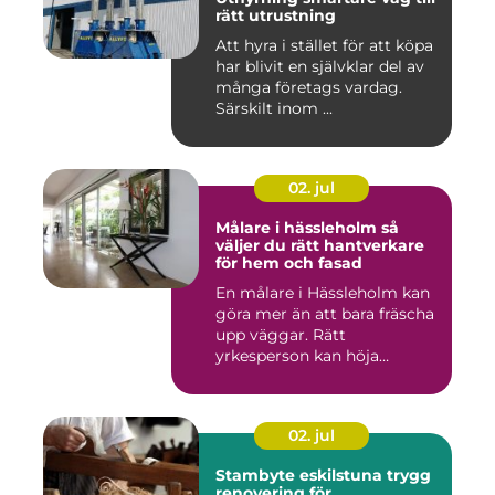
rätt utrustning
Att hyra i stället för att köpa
har blivit en självklar del av
många företags vardag.
Särskilt inom ...
02. jul
Målare i hässleholm så
väljer du rätt hantverkare
för hem och fasad
En målare i Hässleholm kan
göra mer än att bara fräscha
upp väggar. Rätt
yrkesperson kan höja
värdet...
02. jul
Stambyte eskilstuna trygg
renovering för