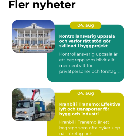
Fler nyheter
04. aug
Kontrollansvarig uppsala
och varför rätt stöd gör
skillnad i byggprojekt
Kontrollansvarig uppsala är
ett begrepp som blivit allt
mer centralt för
privatpersoner och företag ...
04. aug
Kranbil i Tranemo: Effektiva
lyft och transporter för
bygg och industri
Kranbil i Tranemo är ett
begrepp som ofta dyker upp
när företag och