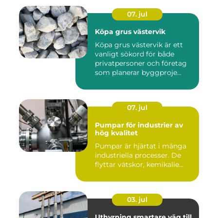
07. jul
Köpa grus västervik
Köpa grus västervik är ett
vanligt sökord för både
privatpersoner och företag
som planerar byggproje...
07. jul
Pumpar för industrier av
hög kvalitet
Pumpar är hjärtat i många
industriella processer. De
flyttar vätskor, kemikalie...
03. jul
Uthyrning smartare väg till