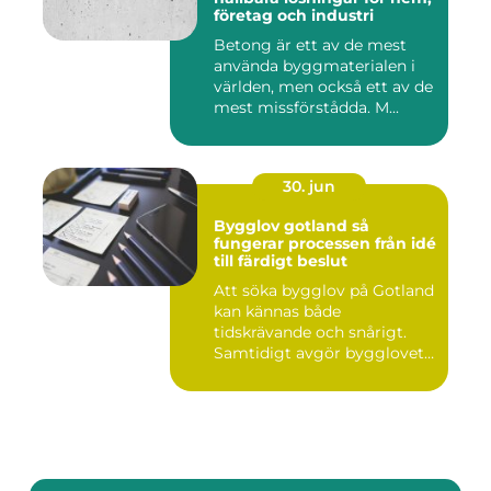
företag och industri
Betong är ett av de mest
använda byggmaterialen i
världen, men också ett av de
mest missförstådda. M...
30. jun
Bygglov gotland så
fungerar processen från idé
till färdigt beslut
Att söka bygglov på Gotland
kan kännas både
tidskrävande och snårigt.
Samtidigt avgör bygglovet
om e...