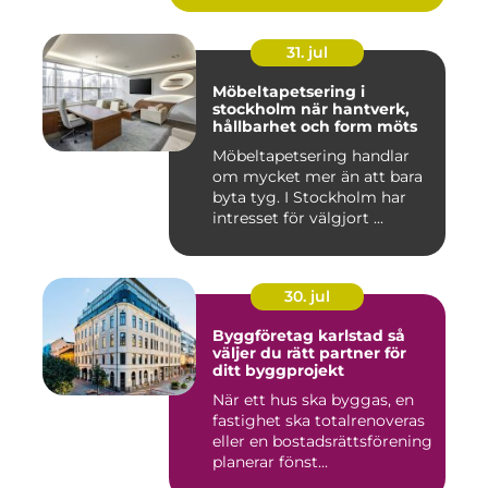
31. jul
Möbeltapetsering i
stockholm när hantverk,
hållbarhet och form möts
Möbeltapetsering handlar
om mycket mer än att bara
byta tyg. I Stockholm har
intresset för välgjort ...
30. jul
Byggföretag karlstad så
väljer du rätt partner för
ditt byggprojekt
När ett hus ska byggas, en
fastighet ska totalrenoveras
eller en bostadsrättsförening
planerar fönst...