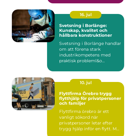
16. jul
Svetsning i Borlänge:
Kunskap, kvalitet och
hållbara konstruktioner
Svetsning i Borlänge handlar
om att förena stark
industrikompetens med
praktisk probleml&o...
10. jul
Flyttfirma Örebro trygg
flytthjälp för privatpersoner
och familjer
Flyttfirma örebro är ett
vanligt sökord när
privatpersoner letar efter
trygg hjälp inför en flytt. M...