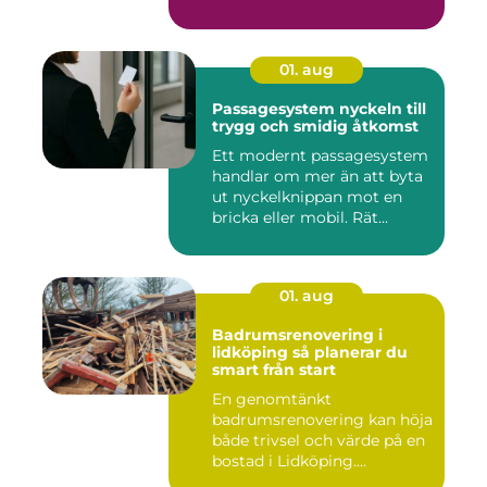
01. aug
Passagesystem nyckeln till
trygg och smidig åtkomst
Ett modernt passagesystem
handlar om mer än att byta
ut nyckelknippan mot en
bricka eller mobil. Rät...
01. aug
Badrumsrenovering i
lidköping så planerar du
smart från start
En genomtänkt
badrumsrenovering kan höja
både trivsel och värde på en
bostad i Lidköping.
Samtidigt ...