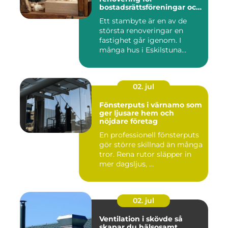
bostadsrättsföreningar och
villaägare
Ett stambyte är en av de
största renoveringar en
fastighet går igenom. I
många hus i Eskilstuna
bygg...
02. jul
Fönsterputs i värnamo som
ger ljusare hem och
nöjdare företag
En professionell fönsterputs
gör större skillnad än många
tror. Rena rutor släpper in
mer dagsljus, ...
02. jul
Ventilation i skövde så
skapar du hälsosamt