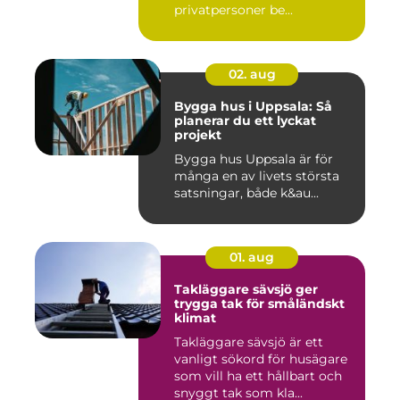
privatpersoner be...
02. aug
Bygga hus i Uppsala: Så
planerar du ett lyckat
projekt
Bygga hus Uppsala är för
många en av livets största
satsningar, både k&au...
01. aug
Takläggare sävsjö ger
trygga tak för småländskt
klimat
Takläggare sävsjö är ett
vanligt sökord för husägare
som vill ha ett hållbart och
snyggt tak som kla...