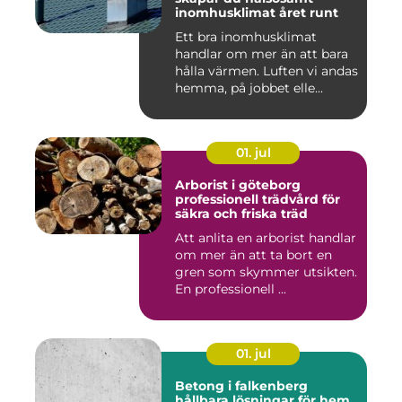
inomhusklimat året runt
Ett bra inomhusklimat
handlar om mer än att bara
hålla värmen. Luften vi andas
hemma, på jobbet elle...
01. jul
Arborist i göteborg
professionell trädvård för
säkra och friska träd
Att anlita en arborist handlar
om mer än att ta bort en
gren som skymmer utsikten.
En professionell ...
01. jul
Betong i falkenberg
hållbara lösningar för hem,