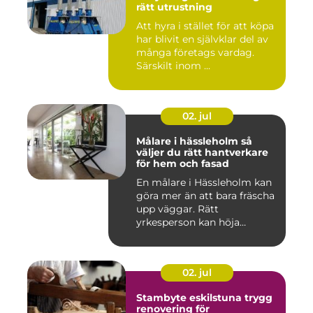
rätt utrustning
Att hyra i stället för att köpa
har blivit en självklar del av
många företags vardag.
Särskilt inom ...
02. jul
Målare i hässleholm så
väljer du rätt hantverkare
för hem och fasad
En målare i Hässleholm kan
göra mer än att bara fräscha
upp väggar. Rätt
yrkesperson kan höja
värdet...
02. jul
Stambyte eskilstuna trygg
renovering för