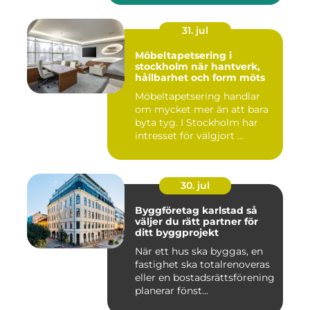
31. jul
Möbeltapetsering i
stockholm när hantverk,
hållbarhet och form möts
Möbeltapetsering handlar
om mycket mer än att bara
byta tyg. I Stockholm har
intresset för välgjort ...
30. jul
Byggföretag karlstad så
väljer du rätt partner för
ditt byggprojekt
När ett hus ska byggas, en
fastighet ska totalrenoveras
eller en bostadsrättsförening
planerar fönst...