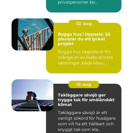
privatpersoner be...
02. aug
Bygga hus i Uppsala: Så
planerar du ett lyckat
projekt
Bygga hus Uppsala är för
många en av livets största
satsningar, både k&au...
01. aug
Takläggare sävsjö ger
trygga tak för småländskt
klimat
Takläggare sävsjö är ett
vanligt sökord för husägare
som vill ha ett hållbart och
snyggt tak som kla...