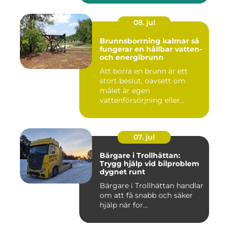
08. jul
Brunnsborrning kalmar så
fungerar en hållbar vatten-
och energibrunn
Att borra en brunn är ett
stort beslut, oavsett om
målet är egen
vattenförsörjning eller
bergvärme. ...
07. jul
Bärgare i Trollhättan:
Trygg hjälp vid bilproblem
dygnet runt
Bärgare i Trollhättan handlar
om att få snabb och säker
hjälp när for...