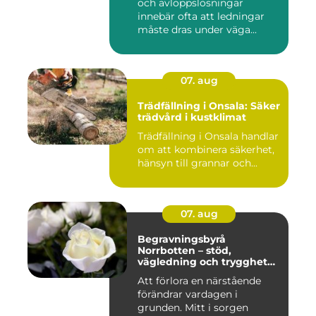
och avloppslösningar
innebär ofta att ledningar
måste dras under väga...
07. aug
Trädfällning i Onsala: Säker
trädvård i kustklimat
Trädfällning i Onsala handlar
om att kombinera säkerhet,
hänsyn till grannar och...
07. aug
Begravningsbyrå
Norrbotten – stöd,
vägledning och trygghet
när livet vänder
Att förlora en närstående
förändrar vardagen i
grunden. Mitt i sorgen