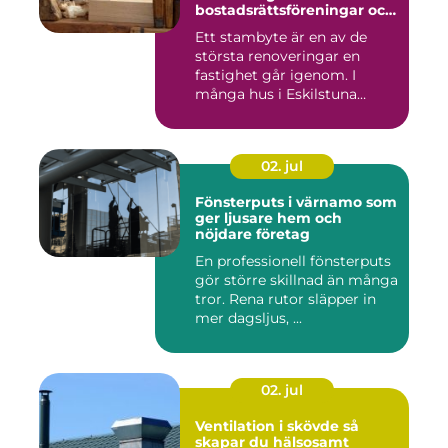
bostadsrättsföreningar och
villaägare
Ett stambyte är en av de
största renoveringar en
fastighet går igenom. I
många hus i Eskilstuna
bygg...
02. jul
Fönsterputs i värnamo som
ger ljusare hem och
nöjdare företag
En professionell fönsterputs
gör större skillnad än många
tror. Rena rutor släpper in
mer dagsljus, ...
02. jul
Ventilation i skövde så
skapar du hälsosamt