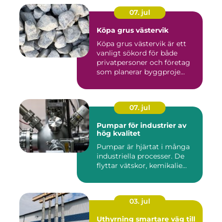
07. jul
Köpa grus västervik
Köpa grus västervik är ett
vanligt sökord för både
privatpersoner och företag
som planerar byggproje...
07. jul
Pumpar för industrier av
hög kvalitet
Pumpar är hjärtat i många
industriella processer. De
flyttar vätskor, kemikalie...
03. jul
Uthyrning smartare väg till