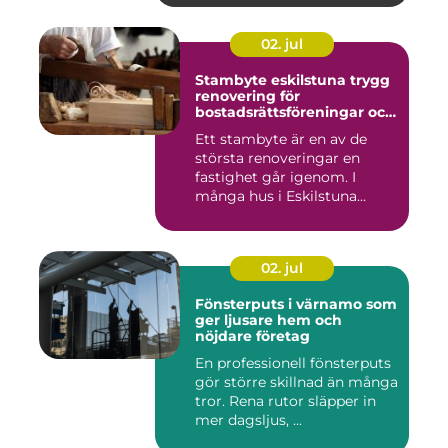
02. jul
Stambyte eskilstuna trygg
renovering för
bostadsrättsföreningar och
villaägare
Ett stambyte är en av de
största renoveringar en
fastighet går igenom. I
många hus i Eskilstuna
bygg...
02. jul
Fönsterputs i värnamo som
ger ljusare hem och
nöjdare företag
En professionell fönsterputs
gör större skillnad än många
tror. Rena rutor släpper in
mer dagsljus, ...