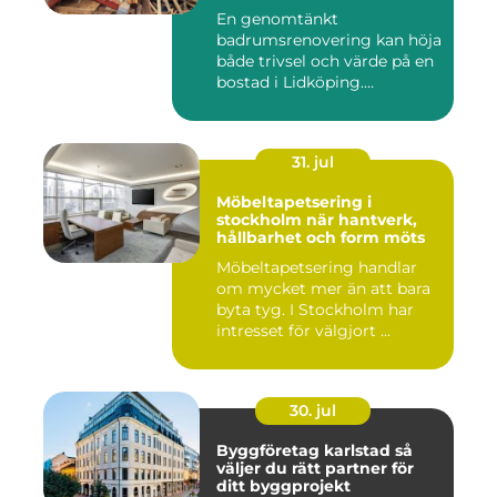
En genomtänkt
badrumsrenovering kan höja
både trivsel och värde på en
bostad i Lidköping.
Samtidigt ...
31. jul
Möbeltapetsering i
stockholm när hantverk,
hållbarhet och form möts
Möbeltapetsering handlar
om mycket mer än att bara
byta tyg. I Stockholm har
intresset för välgjort ...
30. jul
Byggföretag karlstad så
väljer du rätt partner för
ditt byggprojekt