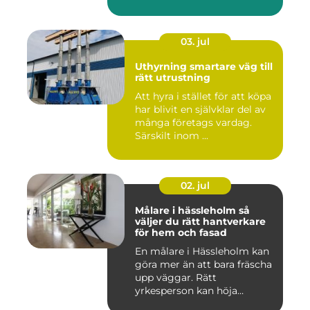
03. jul
Uthyrning smartare väg till
rätt utrustning
Att hyra i stället för att köpa
har blivit en självklar del av
många företags vardag.
Särskilt inom ...
02. jul
Målare i hässleholm så
väljer du rätt hantverkare
för hem och fasad
En målare i Hässleholm kan
göra mer än att bara fräscha
upp väggar. Rätt
yrkesperson kan höja
värdet...