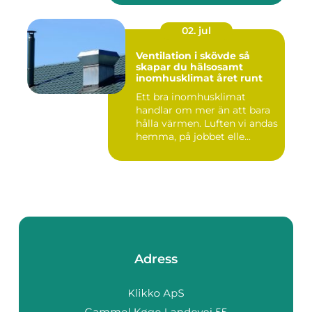
02. jul
Ventilation i skövde så
skapar du hälsosamt
inomhusklimat året runt
Ett bra inomhusklimat
handlar om mer än att bara
hålla värmen. Luften vi andas
hemma, på jobbet elle...
Adress