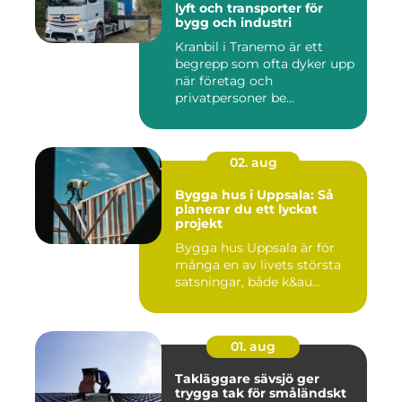
lyft och transporter för
bygg och industri
Kranbil i Tranemo är ett
begrepp som ofta dyker upp
när företag och
privatpersoner be...
02. aug
Bygga hus i Uppsala: Så
planerar du ett lyckat
projekt
Bygga hus Uppsala är för
många en av livets största
satsningar, både k&au...
01. aug
Takläggare sävsjö ger
trygga tak för småländskt