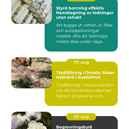
Styrd borrning effektiv
framdragning av ledningar
utan schakt
Att bygga ut vatten, el, fiber
och avloppslösningar
innebär ofta att ledningar
måste dras under väga...
07. aug
Trädfällning i Onsala: Säker
trädvård i kustklimat
Trädfällning i Onsala handlar
om att kombinera säkerhet,
hänsyn till grannar och...
07. aug
Begravningsbyrå