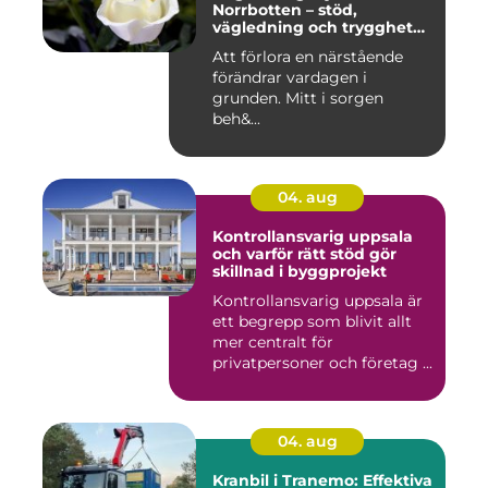
Norrbotten – stöd,
vägledning och trygghet
när livet vänder
Att förlora en närstående
förändrar vardagen i
grunden. Mitt i sorgen
beh&...
04. aug
Kontrollansvarig uppsala
och varför rätt stöd gör
skillnad i byggprojekt
Kontrollansvarig uppsala är
ett begrepp som blivit allt
mer centralt för
privatpersoner och företag ...
04. aug
Kranbil i Tranemo: Effektiva