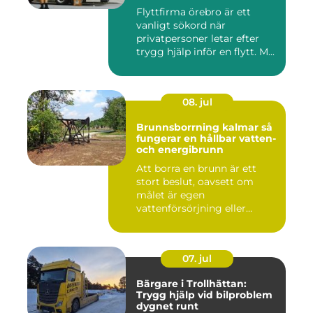
Flyttfirma örebro är ett
vanligt sökord när
privatpersoner letar efter
trygg hjälp inför en flytt. M...
08. jul
Brunnsborrning kalmar så
fungerar en hållbar vatten-
och energibrunn
Att borra en brunn är ett
stort beslut, oavsett om
målet är egen
vattenförsörjning eller
bergvärme. ...
07. jul
Bärgare i Trollhättan:
Trygg hjälp vid bilproblem
dygnet runt