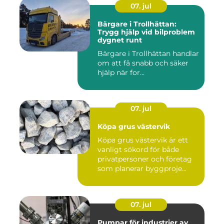
07. jul
Bärgare i Trollhättan:
Trygg hjälp vid bilproblem
dygnet runt
Bärgare i Trollhättan handlar
om att få snabb och säker
hjälp när for...
07. jul
Köpa grus västervik
Köpa grus västervik är ett
vanligt sökord för både
privatpersoner och företag
som planerar byggproje...
07. jul
Pumpar för industrier av