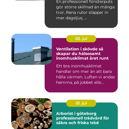
En professionell fönsterputs
gör större skillnad än många
tror. Rena rutor släpper in
mer dagsljus, ...
02. jul
Ventilation i skövde så
skapar du hälsosamt
inomhusklimat året runt
Ett bra inomhusklimat
handlar om mer än att bara
hålla värmen. Luften vi andas
hemma, på jobbet elle...
01. jul
Arborist i göteborg
professionell trädvård för
säkra och friska träd