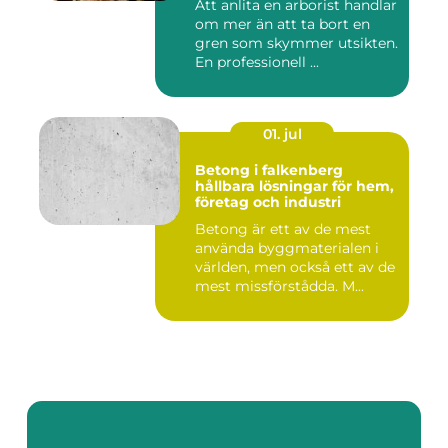
Att anlita en arborist handlar
om mer än att ta bort en
gren som skymmer utsikten.
En professionell ...
01. jul
Betong i falkenberg
hållbara lösningar för hem,
företag och industri
Betong är ett av de mest
använda byggmaterialen i
världen, men också ett av de
mest missförstådda. M...