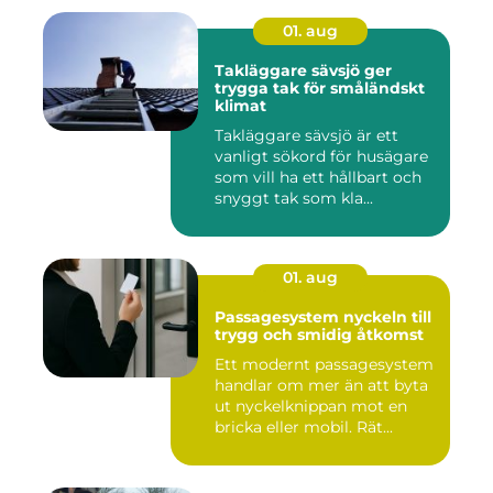
01. aug
Takläggare sävsjö ger
trygga tak för småländskt
klimat
Takläggare sävsjö är ett
vanligt sökord för husägare
som vill ha ett hållbart och
snyggt tak som kla...
01. aug
Passagesystem nyckeln till
trygg och smidig åtkomst
Ett modernt passagesystem
handlar om mer än att byta
ut nyckelknippan mot en
bricka eller mobil. Rät...