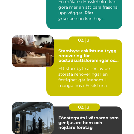
En målare i Hässleholm kan
göra mer än att bara fräscha
upp väggar. Rätt
yrkesperson kan höja
värdet...
02. jul
Stambyte eskilstuna trygg
renovering för
bostadsrättsföreningar och
villaägare
Ett stambyte är en av de
största renoveringar en
fastighet går igenom. I
många hus i Eskilstuna
bygg...
02. jul
Fönsterputs i värnamo som
ger ljusare hem och
nöjdare företag