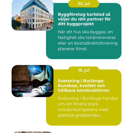
30. jul
Byggföretag karlstad så
väljer du rätt partner för
ditt byggprojekt
När ett hus ska byggas, en
fastighet ska totalrenoveras
eller en bostadsrättsförening
planerar fönst...
16. jul
Svetsning i Borlänge:
Kunskap, kvalitet och
hållbara konstruktioner
Svetsning i Borlänge handlar
om att förena stark
industrikompetens med
praktisk probleml&o...