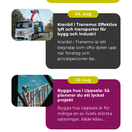
04. aug
Kranbil i Tranemo: Effektiva
lyft och transporter för
bygg och industri
Kranbil i Tranemo är ett
begrepp som ofta dyker upp
när företag och
privatpersoner be...
02. aug
Bygga hus i Uppsala: Så
planerar du ett lyckat
projekt
Bygga hus Uppsala är för
många en av livets största
satsningar, både k&au...