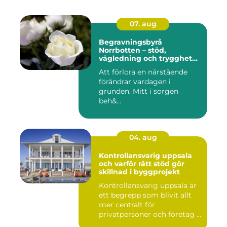
07. aug
Begravningsbyrå
Norrbotten – stöd,
vägledning och trygghet
när livet vänder
Att förlora en närstående
förändrar vardagen i
grunden. Mitt i sorgen
beh&...
04. aug
Kontrollansvarig uppsala
och varför rätt stöd gör
skillnad i byggprojekt
Kontrollansvarig uppsala är
ett begrepp som blivit allt
mer centralt för
privatpersoner och företag ...