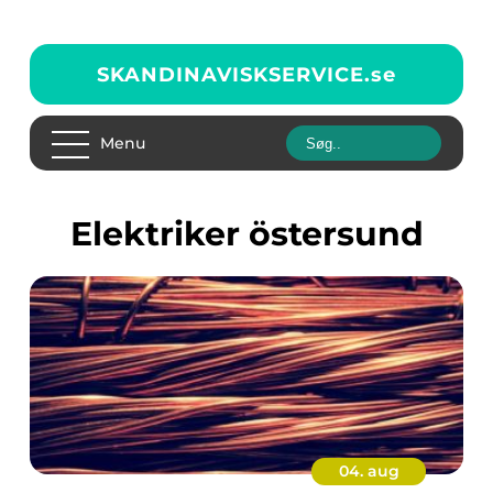
SKANDINAVISKSERVICE.
se
Menu
elektriker östersund
04. aug