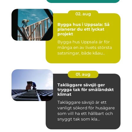
02. aug
Bygga hus i Uppsala: Så
planerar du ett lyckat
projekt
Bygga hus Uppsala är för
många en av livets största
satsningar, både k&au...
01. aug
Takläggare sävsjö ger
trygga tak för småländskt
klimat
Takläggare sävsjö är ett
vanligt sökord för husägare
som vill ha ett hållbart och
snyggt tak som kla...