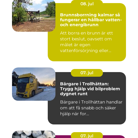
08. jul
Brunnsborrning kalmar så
fungerar en hållbar vatten-
och energibrunn
Att borra en brunn är ett
stort beslut, oavsett om
målet är egen
vattenförsörjning eller
bergvärme. ...
07. jul
Bärgare i Trollhättan:
Trygg hjälp vid bilproblem
dygnet runt
Bärgare i Trollhättan handlar
om att få snabb och säker
hjälp när for...
07. jul