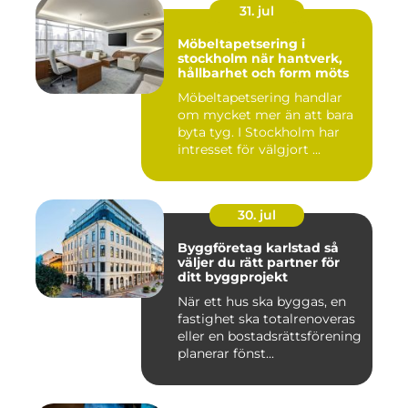
31. jul
Möbeltapetsering i
stockholm när hantverk,
hållbarhet och form möts
Möbeltapetsering handlar
om mycket mer än att bara
byta tyg. I Stockholm har
intresset för välgjort ...
30. jul
Byggföretag karlstad så
väljer du rätt partner för
ditt byggprojekt
När ett hus ska byggas, en
fastighet ska totalrenoveras
eller en bostadsrättsförening
planerar fönst...