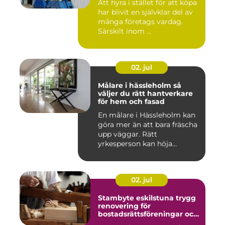
Att hyra i stället för att köpa
har blivit en självklar del av
många företags vardag.
Särskilt inom ...
02. jul
Målare i hässleholm så
väljer du rätt hantverkare
för hem och fasad
En målare i Hässleholm kan
göra mer än att bara fräscha
upp väggar. Rätt
yrkesperson kan höja
värdet...
02. jul
Stambyte eskilstuna trygg
renovering för
bostadsrättsföreningar och
villaägare