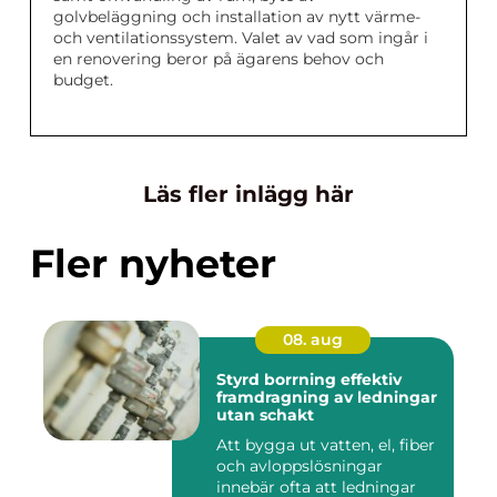
golvbeläggning och installation av nytt värme-
och ventilationssystem. Valet av vad som ingår i
en renovering beror på ägarens behov och
budget.
Läs fler inlägg här
Fler nyheter
08. aug
Styrd borrning effektiv
framdragning av ledningar
utan schakt
Att bygga ut vatten, el, fiber
och avloppslösningar
innebär ofta att ledningar