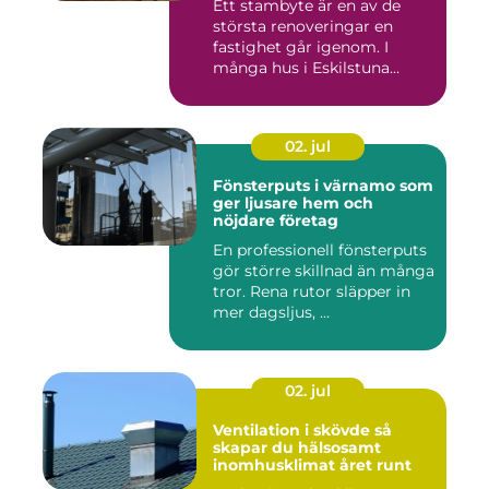
Ett stambyte är en av de
största renoveringar en
fastighet går igenom. I
många hus i Eskilstuna
bygg...
02. jul
Fönsterputs i värnamo som
ger ljusare hem och
nöjdare företag
En professionell fönsterputs
gör större skillnad än många
tror. Rena rutor släpper in
mer dagsljus, ...
02. jul
Ventilation i skövde så
skapar du hälsosamt
inomhusklimat året runt