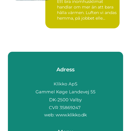
Ett bra inomhusklimat
handlar om mer än att bara
hålla värmen. Luften vi andas
hemma, på jobbet elle...
Adress
web:
www.klikko.dk