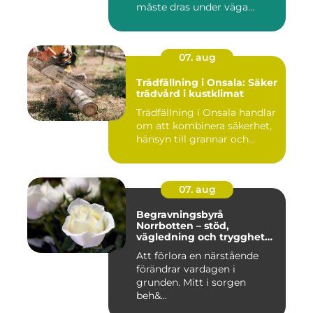
måste dras under väga...
07. aug
Trädfällning i Onsala: Säker
trädvård i kustklimat
Trädfällning i Onsala handlar
om att kombinera säkerhet,
hänsyn till grannar och...
07. aug
Begravningsbyrå
Norrbotten – stöd,
vägledning och trygghet
när livet vänder
Att förlora en närstående
förändrar vardagen i
grunden. Mitt i sorgen
beh&...