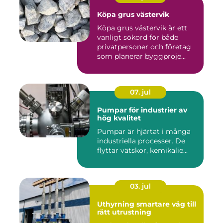
Köpa grus västervik
Köpa grus västervik är ett
vanligt sökord för både
privatpersoner och företag
som planerar byggproje...
07. jul
Pumpar för industrier av
hög kvalitet
Pumpar är hjärtat i många
industriella processer. De
flyttar vätskor, kemikalie...
03. jul
Uthyrning smartare väg till
rätt utrustning