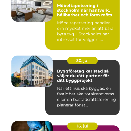
Möbeltapetsering i
stockholm när hantverk,
hållbarhet och form möts
Möbeltapetsering handlar
om mycket mer än att bara
byta tyg. I Stockholm har
intresset för välgjort ...
30. jul
Byggföretag karlstad så
väljer du rätt partner för
ditt byggprojekt
När ett hus ska byggas, en
fastighet ska totalrenoveras
eller en bostadsrättsförening
planerar fönst...
16. jul