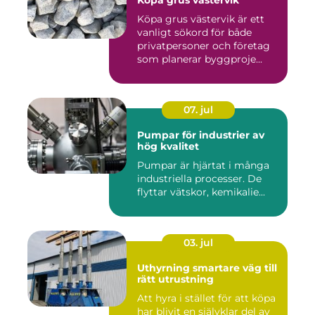
Köpa grus västervik
Köpa grus västervik är ett
vanligt sökord för både
privatpersoner och företag
som planerar byggproje...
07. jul
Pumpar för industrier av
hög kvalitet
Pumpar är hjärtat i många
industriella processer. De
flyttar vätskor, kemikalie...
03. jul
Uthyrning smartare väg till
rätt utrustning
Att hyra i stället för att köpa
har blivit en självklar del av