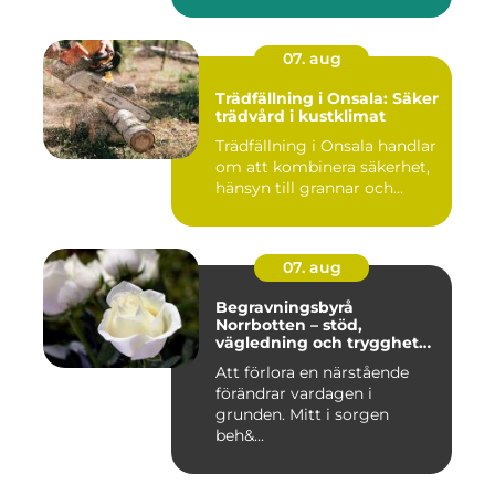
07. aug
Trädfällning i Onsala: Säker
trädvård i kustklimat
Trädfällning i Onsala handlar
om att kombinera säkerhet,
hänsyn till grannar och...
07. aug
Begravningsbyrå
Norrbotten – stöd,
vägledning och trygghet
när livet vänder
Att förlora en närstående
förändrar vardagen i
grunden. Mitt i sorgen
beh&...