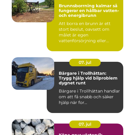
Brunnsborrning kalmar så
fungerar en hållbar vatten-
och energibrunn
Att borra en brunn är ett
stort beslut, oavsett om
målet är egen
vattenförsörjning eller
bergvärme. ...
07. jul
Bärgare i Trollhättan:
Trygg hjälp vid bilproblem
dygnet runt
Bärgare i Trollhättan handlar
om att få snabb och säker
hjälp när for...
07. jul