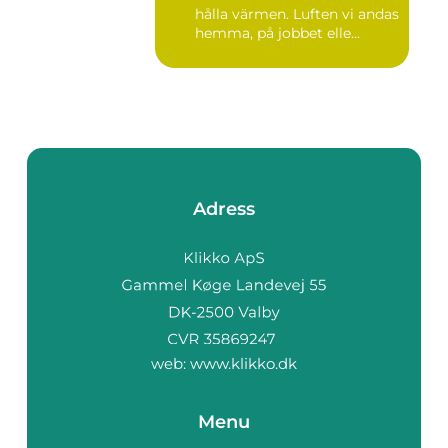
hålla värmen. Luften vi andas
hemma, på jobbet elle...
Adress
web:
www.klikko.dk
Menu