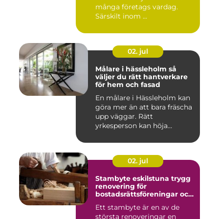
många företags vardag.
Särskilt inom ...
02. jul
Målare i hässleholm så
väljer du rätt hantverkare
för hem och fasad
En målare i Hässleholm kan
göra mer än att bara fräscha
upp väggar. Rätt
yrkesperson kan höja
värdet...
02. jul
Stambyte eskilstuna trygg
renovering för
bostadsrättsföreningar och
villaägare
Ett stambyte är en av de
största renoveringar en