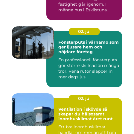
fastighet går igenom. I
många hus i Eskilstuna
bygg...
02. jul
Fönsterputs i värnamo som
ger ljusare hem och
nöjdare företag
En professionell fönsterputs
gör större skillnad än många
tror. Rena rutor släpper in
mer dagsljus, ...
02. jul
Ventilation i skövde så
skapar du hälsosamt
inomhusklimat året runt
Ett bra inomhusklimat
handlar om mer än att bara