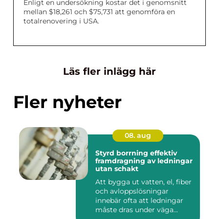
Enligt en undersökning kostar det i genomsnitt
mellan $18,261 och $75,731 att genomföra en
totalrenovering i USA.
Läs fler inlägg här
Fler nyheter
08. aug
Styrd borrning effektiv
framdragning av ledningar
utan schakt
Att bygga ut vatten, el, fiber
och avloppslösningar
innebär ofta att ledningar
måste dras under väga...