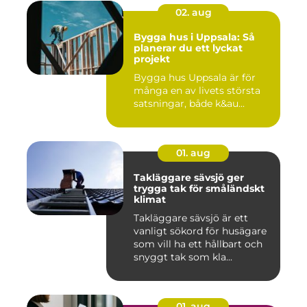
02. aug
Bygga hus i Uppsala: Så
planerar du ett lyckat
projekt
Bygga hus Uppsala är för
många en av livets största
satsningar, både k&au...
01. aug
Takläggare sävsjö ger
trygga tak för småländskt
klimat
Takläggare sävsjö är ett
vanligt sökord för husägare
som vill ha ett hållbart och
snyggt tak som kla...
01. aug