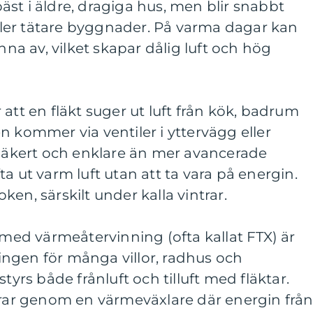
st i äldre, dragiga hus, men blir snabbt
 eller tätare byggnader. På varma dagar kan
anna av, vilket skapar dålig luft och hög
att en fläkt suger ut luft från kök, badrum
n kommer via ventiler i yttervägg eller
tsäkert och enklare än mer avancerade
a ut varm luft utan att ta vara på energin.
en, särskilt under kalla vintrar.
t med värmeåtervinning (ofta kallat FTX) är
ngen för många villor, radhus och
tyrs både frånluft och tilluft med fläktar.
erar genom en värmeväxlare där energin frå