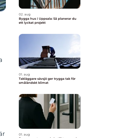
02. aug
Bygga hus i Uppsala: Så planerar du
ett lyckat projekt
a
01. aug
Takläggare sävsjö ger trygga tak för
småländskt klimat
n
är
01. aug