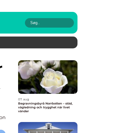
t
07. aug
Begravningsbyrå Norrbotten – stöd,
vägledning och trygghet när livet
vänder
ion