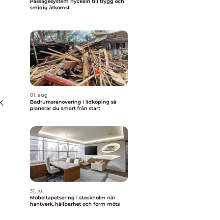
Passagesystem nyckeln till trygg och
smidig åtkomst
01. aug
k
Badrumsrenovering i lidköping så
planerar du smart från start
31. jul
Möbeltapetsering i stockholm när
hantverk, hållbarhet och form möts