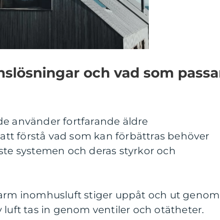
onslösningar och vad som passa
de använder fortfarande äldre
r att förstå vad som kan förbättras behöver
aste systemen och deras styrkor och
varm inomhusluft stiger uppåt och ut genom
 luft tas in genom ventiler och otätheter.