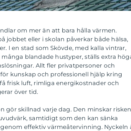
ndlar om mer än att bara hålla värmen.
 jobbet eller i skolan påverkar både hälsa,
er. I en stad som Skövde, med kalla vintrar,
ånga blandade hustyper, ställs extra hög
slösningar. Allt fler privatpersoner och
för kunskap och professionell hjälp kring
 få frisk luft, rimliga energikostnader och
rar över tid.
n gör skillnad varje dag. Den minskar riske
 huvudvärk, samtidigt som den kan sänka
enom effektiv värmeåtervinning. Nyckeln 