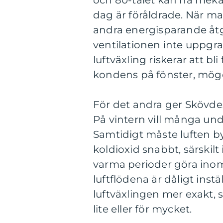
och 80-talet kan ha mekani
dag är föråldrade. När man
andra energisparande åtg
ventilationen inte uppgr
luftväxling riskerar att 
kondens på fönster, möge
För det andra ger Skövdes
På vintern vill många und
Samtidigt måste luften by
koldioxid snabbt, särski
varma perioder göra inom
luftflödena är dåligt inst
luftväxlingen mer exakt, s
lite eller för mycket.