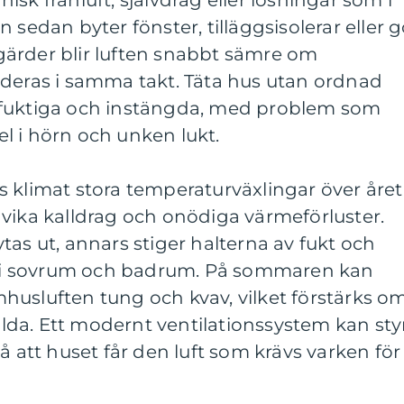
sk frånluft, självdrag eller lösningar som i
 sedan byter fönster, tilläggsisolerar eller g
ärder blir luften snabbt sämre om
aderas i samma takt. Täta hus utan ordnad
bli fuktiga och instängda, med problem som
l i hörn och unken lukt.
 klimat stora temperaturväxlingar över året
vika kalldrag och onödiga värmeförluster.
tas ut, annars stiger halterna av fukt och
lt i sovrum och badrum. På sommaren kan
husluften tung och kvav, vilket förstärks o
ällda. Ett modernt ventilationssystem kan sty
å att huset får den luft som krävs varken för