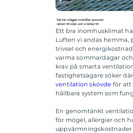
Ett bra inomhusklimat ha
Luften vi andas hemma, på
trivsel och energikostnad
varma sommardagar och m
krav på smarta ventilation
fastighetsägare söker där
ventilation skövde
för att
hållbara system som funge
En genomtänkt ventilatio
för mögel, allergier och
uppvärmningskostnader g