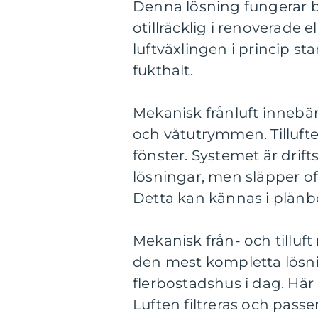
Denna lösning fungerar bä
otillräcklig i renoverade
luftväxlingen i princip st
fukthalt.
Mekanisk frånluft innebär 
och våtutrymmen. Tillufte
fönster. Systemet är drif
lösningar, men släpper oft
Detta kan kännas i plånbok
Mekanisk från- och tilluf
den mest kompletta lösni
flerbostadshus i dag. Här s
Luften filtreras och pass