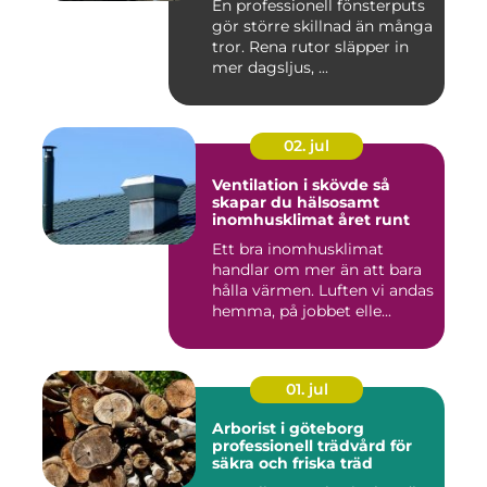
En professionell fönsterputs
gör större skillnad än många
tror. Rena rutor släpper in
mer dagsljus, ...
02. jul
Ventilation i skövde så
skapar du hälsosamt
inomhusklimat året runt
Ett bra inomhusklimat
handlar om mer än att bara
hålla värmen. Luften vi andas
hemma, på jobbet elle...
01. jul
Arborist i göteborg
professionell trädvård för
säkra och friska träd