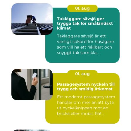
01. aug
Takläggare sävsjö ger
trygga tak för småländskt
klimat
Takläggare sävsjö är ett
vanligt sökord för husägare
som vill ha ett hållbart och
snyggt tak som kla...
01. aug
Passagesystem nyckeln till
trygg och smidig åtkomst
Ett modernt passagesystem
handlar om mer än att byta
ut nyckelknippan mot en
bricka eller mobil. Rät...