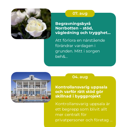
07. aug
Begravningsbyrå
Norrbotten – stöd,
vägledning och trygghet
när livet vänder
Att förlora en närstående
förändrar vardagen i
grunden. Mitt i sorgen
beh&...
04. aug
Kontrollansvarig uppsala
och varför rätt stöd gör
skillnad i byggprojekt
Kontrollansvarig uppsala är
ett begrepp som blivit allt
mer centralt för
privatpersoner och företag ...