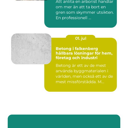
Att anlita en arborist handlar
om mer än att ta bort en
gren som skymmer utsikten.
En professionell ...
01. jul
Betong i falkenberg
hållbara lösningar för hem,
företag och industri
Betong är ett av de mest
använda byggmaterialen i
världen, men också ett av de
mest missförstådda. M...