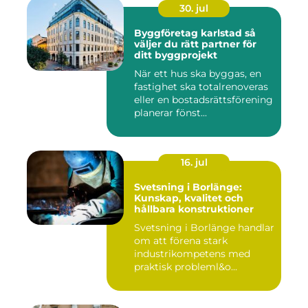
30. jul
Byggföretag karlstad så
väljer du rätt partner för
ditt byggprojekt
När ett hus ska byggas, en
fastighet ska totalrenoveras
eller en bostadsrättsförening
planerar fönst...
16. jul
Svetsning i Borlänge:
Kunskap, kvalitet och
hållbara konstruktioner
Svetsning i Borlänge handlar
om att förena stark
industrikompetens med
praktisk probleml&o...