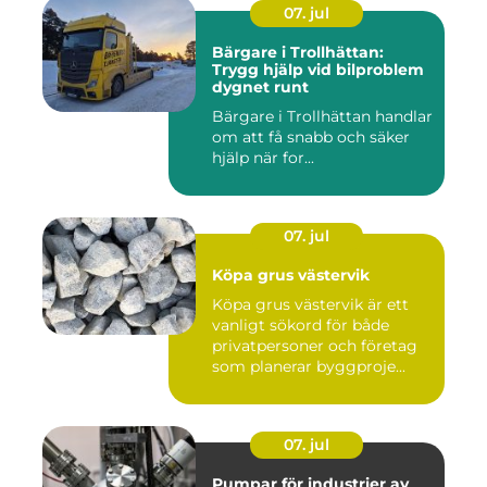
07. jul
Bärgare i Trollhättan:
Trygg hjälp vid bilproblem
dygnet runt
Bärgare i Trollhättan handlar
om att få snabb och säker
hjälp när for...
07. jul
Köpa grus västervik
Köpa grus västervik är ett
vanligt sökord för både
privatpersoner och företag
som planerar byggproje...
07. jul
Pumpar för industrier av