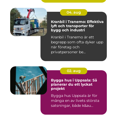
04. aug
Kranbil i Tranemo: Effektiva
lyft och transporter för
bygg och industri
Kranbil i Tranemo är ett
begrepp som ofta dyker upp
när företag och
privatpersoner be...
02. aug
Bygga hus i Uppsala: Så
planerar du ett lyckat
projekt
Bygga hus Uppsala är för
många en av livets största
satsningar, både k&au...