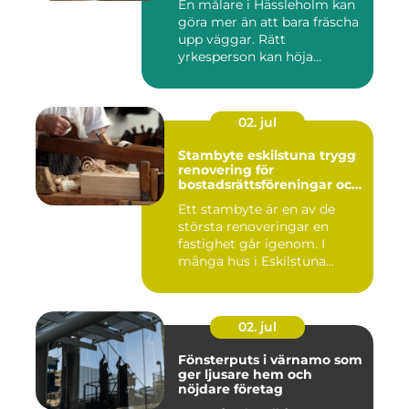
En målare i Hässleholm kan
göra mer än att bara fräscha
upp väggar. Rätt
yrkesperson kan höja
värdet...
02. jul
Stambyte eskilstuna trygg
renovering för
bostadsrättsföreningar och
villaägare
Ett stambyte är en av de
största renoveringar en
fastighet går igenom. I
många hus i Eskilstuna
bygg...
02. jul
Fönsterputs i värnamo som
ger ljusare hem och
nöjdare företag