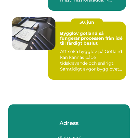
mest missförstådda. M...
30. jun
Bygglov gotland så
fungerar processen från idé
till färdigt beslut
Att söka bygglov på Gotland
kan kännas både
tidskrävande och snårigt.
Samtidigt avgör bygglovet
om e...
Adress