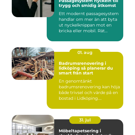
Passagesystem nyckeln till
trygg och smidig åtkomst
Ett modernt passagesystem
handlar om mer än att byta
ut nyckelknippan mot en
bricka eller mobil. Rät...
01. aug
Badrumsrenovering i
lidköping så planerar du
smart från start
En genomtänkt
badrumsrenovering kan höja
både trivsel och värde på en
bostad i Lidköping.
Samtidigt ...
31. jul
Möbeltapetsering i