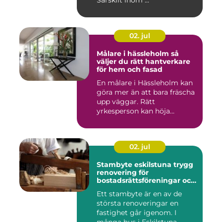
Särskilt inom ...
02. jul
Målare i hässleholm så
väljer du rätt hantverkare
för hem och fasad
En målare i Hässleholm kan
göra mer än att bara fräscha
upp väggar. Rätt
yrkesperson kan höja
värdet...
02. jul
Stambyte eskilstuna trygg
renovering för
bostadsrättsföreningar och
villaägare
Ett stambyte är en av de
största renoveringar en
fastighet går igenom. I