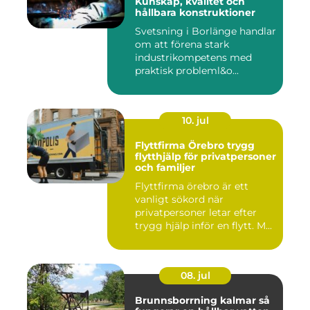
Kunskap, kvalitet och
hållbara konstruktioner
Svetsning i Borlänge handlar
om att förena stark
industrikompetens med
praktisk probleml&o...
10. jul
Flyttfirma Örebro trygg
flytthjälp för privatpersoner
och familjer
Flyttfirma örebro är ett
vanligt sökord när
privatpersoner letar efter
trygg hjälp inför en flytt. M...
08. jul
Brunnsborrning kalmar så