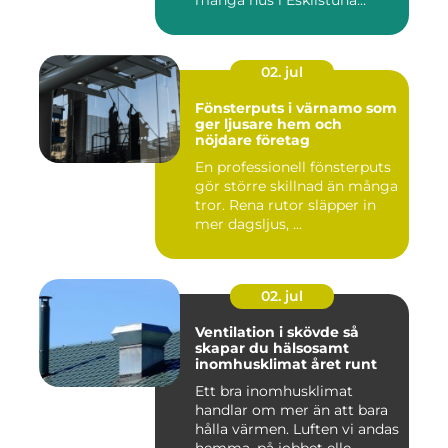
många hus i Eskilstuna
bygg...
02. jul
Fönsterputs i värnamo som
ger ljusare hem och
nöjdare företag
En professionell fönsterputs
gör större skillnad än många
tror. Rena rutor släpper in
mer dagsljus, ...
02. jul
Ventilation i skövde så
skapar du hälsosamt
inomhusklimat året runt
Ett bra inomhusklimat
handlar om mer än att bara
hålla värmen. Luften vi andas