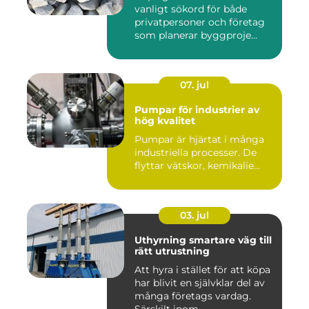
vanligt sökord för både
privatpersoner och företag
som planerar byggproje...
07. jul
Pumpar för industrier av
hög kvalitet
Pumpar är hjärtat i många
industriella processer. De
flyttar vätskor, kemikalie...
03. jul
Uthyrning smartare väg till
rätt utrustning
Att hyra i stället för att köpa
har blivit en självklar del av
många företags vardag.