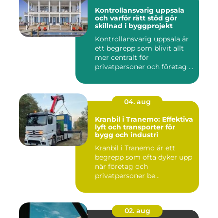
Kontrollansvarig uppsala
och varför rätt stöd gör
skillnad i byggprojekt
Kontrollansvarig uppsala är
ett begrepp som blivit allt
mer centralt för
privatpersoner och företag ...
04. aug
Kranbil i Tranemo: Effektiva
lyft och transporter för
bygg och industri
Kranbil i Tranemo är ett
begrepp som ofta dyker upp
när företag och
privatpersoner be...
02. aug