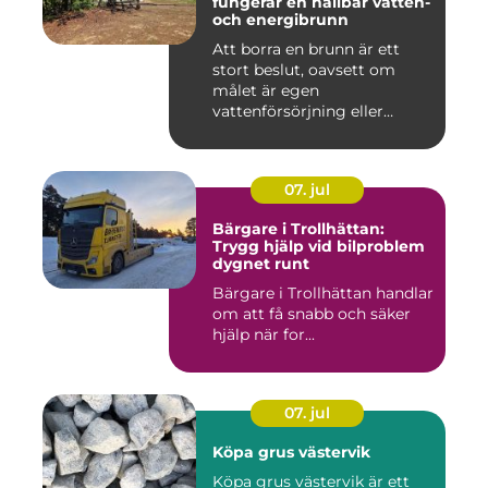
fungerar en hållbar vatten-
och energibrunn
Att borra en brunn är ett
stort beslut, oavsett om
målet är egen
vattenförsörjning eller
bergvärme. ...
07. jul
Bärgare i Trollhättan:
Trygg hjälp vid bilproblem
dygnet runt
Bärgare i Trollhättan handlar
om att få snabb och säker
hjälp när for...
07. jul
Köpa grus västervik
Köpa grus västervik är ett