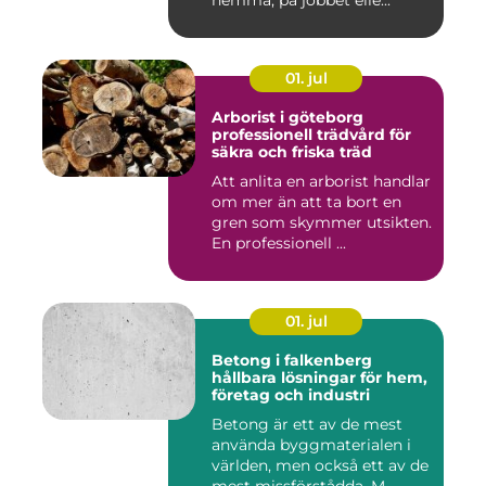
hemma, på jobbet elle...
01. jul
Arborist i göteborg
professionell trädvård för
säkra och friska träd
Att anlita en arborist handlar
om mer än att ta bort en
gren som skymmer utsikten.
En professionell ...
01. jul
Betong i falkenberg
hållbara lösningar för hem,
företag och industri
Betong är ett av de mest
använda byggmaterialen i
världen, men också ett av de