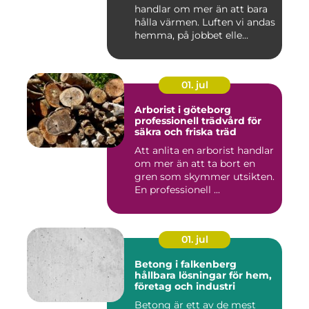
handlar om mer än att bara
hålla värmen. Luften vi andas
hemma, på jobbet elle...
01. jul
Arborist i göteborg
professionell trädvård för
säkra och friska träd
Att anlita en arborist handlar
om mer än att ta bort en
gren som skymmer utsikten.
En professionell ...
01. jul
Betong i falkenberg
hållbara lösningar för hem,
företag och industri
Betong är ett av de mest