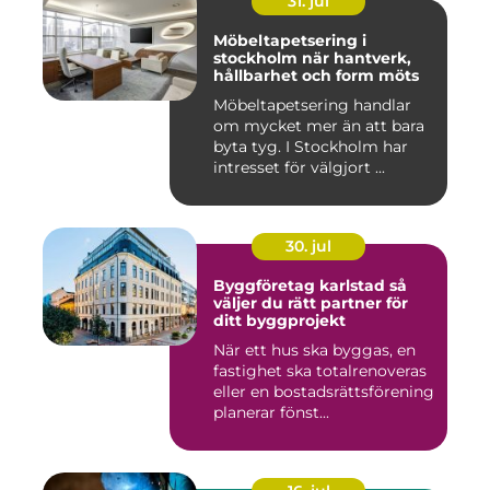
31. jul
Möbeltapetsering i
stockholm när hantverk,
hållbarhet och form möts
Möbeltapetsering handlar
om mycket mer än att bara
byta tyg. I Stockholm har
intresset för välgjort ...
30. jul
Byggföretag karlstad så
väljer du rätt partner för
ditt byggprojekt
När ett hus ska byggas, en
fastighet ska totalrenoveras
eller en bostadsrättsförening
planerar fönst...