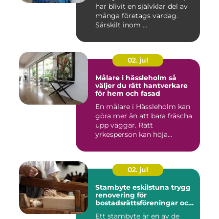
har blivit en självklar del av
många företags vardag.
Särskilt inom ...
02. jul
Målare i hässleholm så
väljer du rätt hantverkare
för hem och fasad
En målare i Hässleholm kan
göra mer än att bara fräscha
upp väggar. Rätt
yrkesperson kan höja
värdet...
02. jul
Stambyte eskilstuna trygg
renovering för
bostadsrättsföreningar och
villaägare
Ett stambyte är en av de