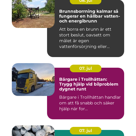
08. jul
Brunnsborrning kalmar så
fungerar en hållbar vatten-
och energibrunn
Att borra en brunn är ett
stort beslut, oavsett om
målet är egen
vattenförsörjning eller
bergvärme. ...
07. jul
Bärgare i Trollhättan:
Trygg hjälp vid bilproblem
dygnet runt
Bärgare i Trollhättan handlar
om att få snabb och säker
hjälp när for...
07. jul