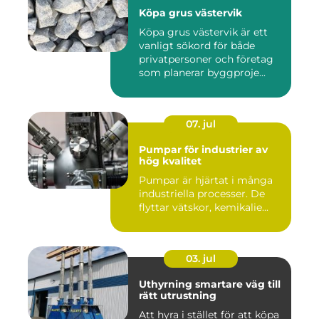
Köpa grus västervik
Köpa grus västervik är ett
vanligt sökord för både
privatpersoner och företag
som planerar byggproje...
07. jul
Pumpar för industrier av
hög kvalitet
Pumpar är hjärtat i många
industriella processer. De
flyttar vätskor, kemikalie...
03. jul
Uthyrning smartare väg till
rätt utrustning
Att hyra i stället för att köpa