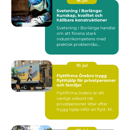
16. jul
Svetsning i Borlänge:
Kunskap, kvalitet och
hållbara konstruktioner
Svetsning i Borlänge handlar
om att förena stark
industrikompetens med
praktisk probleml&o...
10. jul
Flyttfirma Örebro trygg
flytthjälp för privatpersoner
och familjer
Flyttfirma örebro är ett
vanligt sökord när
privatpersoner letar efter
trygg hjälp inför en flytt. M...