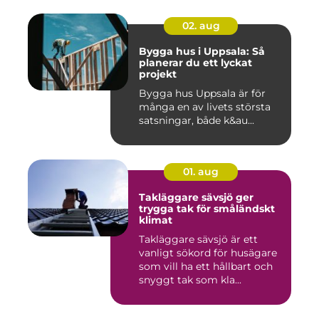
02. aug
Bygga hus i Uppsala: Så
planerar du ett lyckat
projekt
Bygga hus Uppsala är för
många en av livets största
satsningar, både k&au...
01. aug
Takläggare sävsjö ger
trygga tak för småländskt
klimat
Takläggare sävsjö är ett
vanligt sökord för husägare
som vill ha ett hållbart och
snyggt tak som kla...