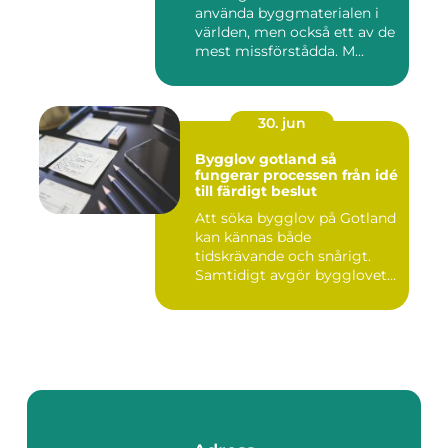
använda byggmaterialen i
världen, men också ett av de
mest missförstådda. M...
30. jun
Bygglov gotland så
fungerar processen från idé
till färdigt beslut
Att söka bygglov på Gotland
kan kännas både
tidskrävande och snårigt.
Samtidigt avgör bygglovet
om e...