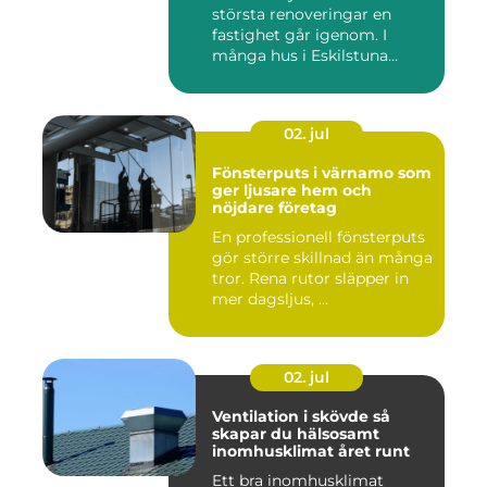
största renoveringar en
fastighet går igenom. I
många hus i Eskilstuna
bygg...
02. jul
Fönsterputs i värnamo som
ger ljusare hem och
nöjdare företag
En professionell fönsterputs
gör större skillnad än många
tror. Rena rutor släpper in
mer dagsljus, ...
02. jul
Ventilation i skövde så
skapar du hälsosamt
inomhusklimat året runt
Ett bra inomhusklimat