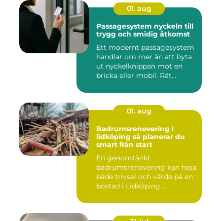
01. aug
Passagesystem nyckeln till
trygg och smidig åtkomst
Ett modernt passagesystem
handlar om mer än att byta
ut nyckelknippan mot en
bricka eller mobil. Rät...
01. aug
Badrumsrenovering i
lidköping så planerar du
smart från start
En genomtänkt
badrumsrenovering kan höja
både trivsel och värde på en
bostad i Lidköping.
Samtidigt ...