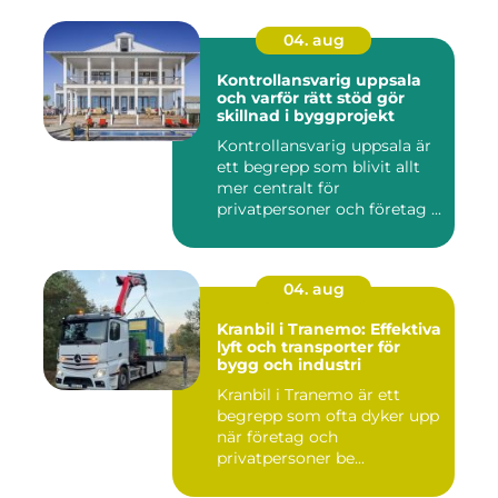
04. aug
Kontrollansvarig uppsala
och varför rätt stöd gör
skillnad i byggprojekt
Kontrollansvarig uppsala är
ett begrepp som blivit allt
mer centralt för
privatpersoner och företag ...
04. aug
Kranbil i Tranemo: Effektiva
lyft och transporter för
bygg och industri
Kranbil i Tranemo är ett
begrepp som ofta dyker upp
när företag och
privatpersoner be...