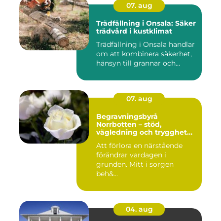
07. aug
Trädfällning i Onsala: Säker
trädvård i kustklimat
Trädfällning i Onsala handlar
om att kombinera säkerhet,
hänsyn till grannar och...
07. aug
Begravningsbyrå
Norrbotten – stöd,
vägledning och trygghet
när livet vänder
Att förlora en närstående
förändrar vardagen i
grunden. Mitt i sorgen
beh&...
04. aug