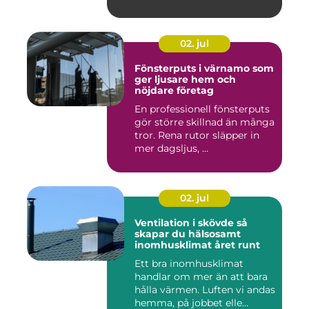
bygg...
02. jul
Fönsterputs i värnamo som
ger ljusare hem och
nöjdare företag
En professionell fönsterputs
gör större skillnad än många
tror. Rena rutor släpper in
mer dagsljus, ...
02. jul
Ventilation i skövde så
skapar du hälsosamt
inomhusklimat året runt
Ett bra inomhusklimat
handlar om mer än att bara
hålla värmen. Luften vi andas
hemma, på jobbet elle...