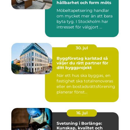
hållbarhet och form möts
Möbeltapetsering handlar
om mycket mer än att bara
byta tyg. I Stockholm har
intresset för välgjort ...
30. jul
Byggföretag karlstad så
väljer du rätt partner för
ditt byggprojekt
När ett hus ska byggas, en
fastighet ska totalrenoveras
eller en bostadsrättsförening
planerar fönst...
16. jul
Svetsning i Borlänge:
Kunskap, kvalitet och