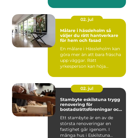
02. jul
Målare i hässleholm så
väljer du rätt hantverkare
för hem och fasad
En målare i Hässleholm kan
göra mer än att bara fräscha
upp väggar. Rätt
yrkesperson kan höja
värdet...
02. jul
Stambyte eskilstuna trygg
renovering för
bostadsrättsföreningar och
villaägare
Ett stambyte är en av de
största renoveringar en
fastighet går igenom. I
många hus i Eskilstuna