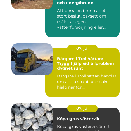
och energibrunn
Att borra en brunn är ett
stort beslut, oavsett om
målet är egen
vattenförsörjning eller
bergvärme. ...
07. jul
Bärgare i Trollhättan:
Trygg hjälp vid bilproblem
dygnet runt
Bärgare i Trollhättan handlar
om att få snabb och säker
hjälp när for...
07. jul
Köpa grus västervik
Köpa grus västervik är ett