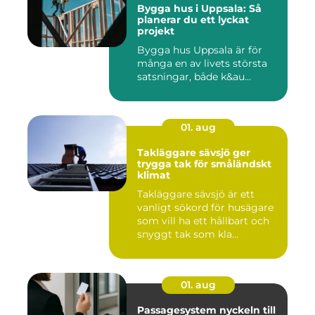
Bygga hus i Uppsala: Så
planerar du ett lyckat
projekt
Bygga hus Uppsala är för
många en av livets största
satsningar, både k&au...
01. aug
Takläggare sävsjö ger
trygga tak för småländskt
klimat
Takläggare sävsjö är ett
vanligt sökord för husägare
som vill ha ett hållbart och
snyggt tak som kla...
01. aug
Passagesystem nyckeln till