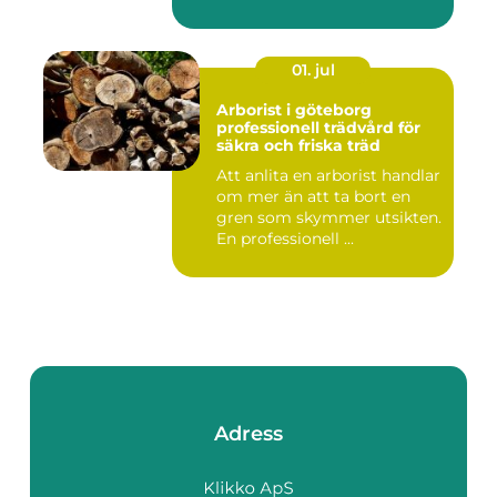
01. jul
Arborist i göteborg
professionell trädvård för
säkra och friska träd
Att anlita en arborist handlar
om mer än att ta bort en
gren som skymmer utsikten.
En professionell ...
Adress