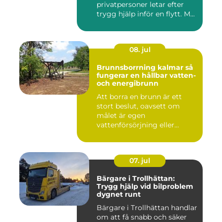
privatpersoner letar efter
trygg hjälp inför en flytt. M...
08. jul
Brunnsborrning kalmar så
fungerar en hållbar vatten-
och energibrunn
Att borra en brunn är ett
stort beslut, oavsett om
målet är egen
vattenförsörjning eller
bergvärme. ...
07. jul
Bärgare i Trollhättan:
Trygg hjälp vid bilproblem
dygnet runt
Bärgare i Trollhättan handlar
om att få snabb och säker