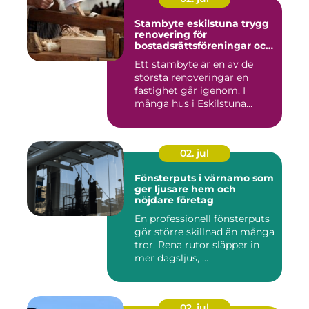
Stambyte eskilstuna trygg
renovering för
bostadsrättsföreningar och
villaägare
Ett stambyte är en av de
största renoveringar en
fastighet går igenom. I
många hus i Eskilstuna
bygg...
02. jul
Fönsterputs i värnamo som
ger ljusare hem och
nöjdare företag
En professionell fönsterputs
gör större skillnad än många
tror. Rena rutor släpper in
mer dagsljus, ...
02. jul