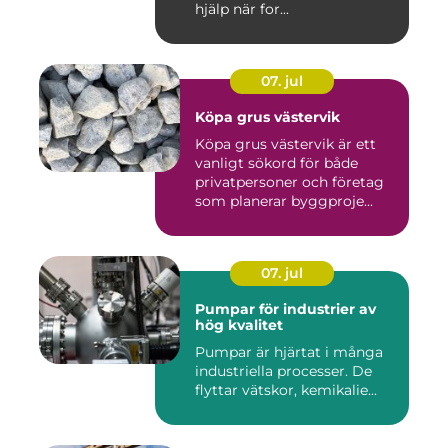
hjälp när for...
07. jul
Köpa grus västervik
Köpa grus västervik är ett
vanligt sökord för både
privatpersoner och företag
som planerar byggproje...
07. jul
Pumpar för industrier av
hög kvalitet
Pumpar är hjärtat i många
industriella processer. De
flyttar vätskor, kemikalie...