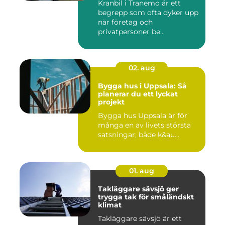
Kranbil i Tranemo är ett
begrepp som ofta dyker upp
när företag och
privatpersoner be...
02. aug
Bygga hus i Uppsala: Så
planerar du ett lyckat
projekt
Bygga hus Uppsala är för
många en av livets största
satsningar, både k&au...
01. aug
Takläggare sävsjö ger
trygga tak för småländskt
klimat
Takläggare sävsjö är ett