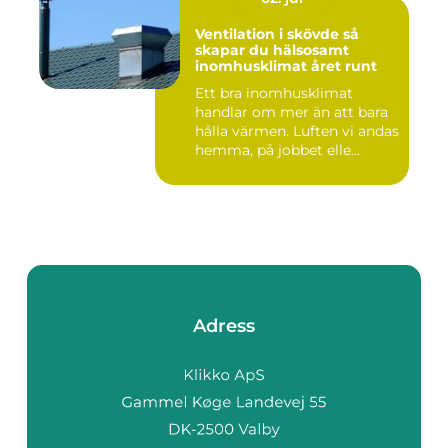
Ventilation i skövde så
skapar du hälsosamt
inomhusklimat året runt
Ett bra inomhusklimat
handlar om mer än att bara
hålla värmen. Luften vi andas
hemma, på jobbet elle...
Adress