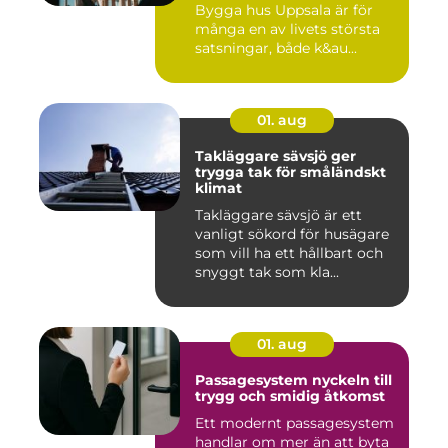
Bygga hus Uppsala är för
många en av livets största
satsningar, både k&au...
01. aug
Takläggare sävsjö ger
trygga tak för småländskt
klimat
Takläggare sävsjö är ett
vanligt sökord för husägare
som vill ha ett hållbart och
snyggt tak som kla...
01. aug
Passagesystem nyckeln till
trygg och smidig åtkomst
Ett modernt passagesystem
handlar om mer än att byta