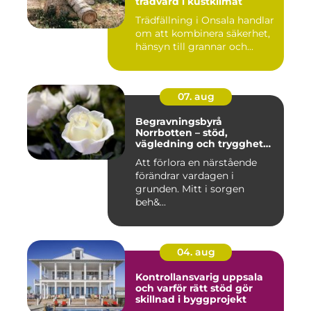
trädvård i kustklimat
Trädfällning i Onsala handlar
om att kombinera säkerhet,
hänsyn till grannar och...
07. aug
Begravningsbyrå
Norrbotten – stöd,
vägledning och trygghet
när livet vänder
Att förlora en närstående
förändrar vardagen i
grunden. Mitt i sorgen
beh&...
04. aug
Kontrollansvarig uppsala
och varför rätt stöd gör
skillnad i byggprojekt