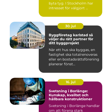
byta tyg. I Stockholm har
intresset för välgjort ...
30. jul
Byggföretag karlstad så
väljer du rätt partner för
ditt byggprojekt
När ett hus ska byggas, en
fastighet ska totalrenoveras
eller en bostadsrättsförening
planerar fönst...
16. jul
Svetsning i Borlänge:
Kunskap, kvalitet och
hållbara konstruktioner
Svetsning i Borlänge handlar
om att förena stark