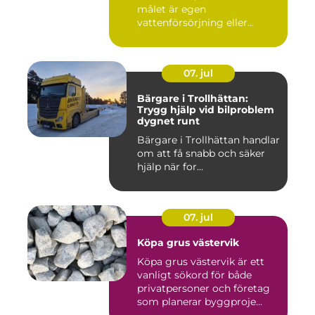
målet är egen
vattenförsörjning eller
bergvärme. ...
07. jul
Bärgare i Trollhättan:
Trygg hjälp vid bilproblem
dygnet runt
Bärgare i Trollhättan handlar
om att få snabb och säker
hjälp när for...
07. jul
Köpa grus västervik
Köpa grus västervik är ett
vanligt sökord för både
privatpersoner och företag
som planerar byggproje...