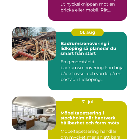
ut nyckelknippan mot en
bricka eller mobil. Rät...
01. aug
Badrumsrenovering i
lidköping så planerar du
smart från start
En genomtänkt
badrumsrenovering kan höja
både trivsel och värde på en
bostad i Lidköping.
Samtidigt ...
31. jul
Möbeltapetsering i
stockholm när hantverk,
hållbarhet och form möts
Möbeltapetsering handlar
om mycket mer än att bara