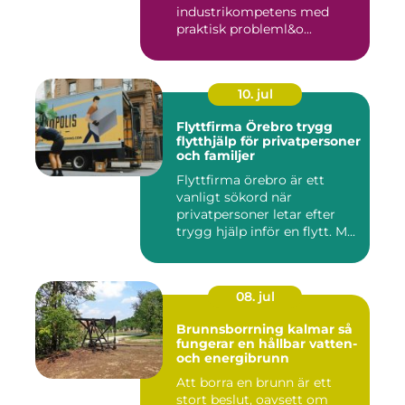
industrikompetens med
praktisk probleml&o...
10. jul
Flyttfirma Örebro trygg
flytthjälp för privatpersoner
och familjer
Flyttfirma örebro är ett
vanligt sökord när
privatpersoner letar efter
trygg hjälp inför en flytt. M...
08. jul
Brunnsborrning kalmar så
fungerar en hållbar vatten-
och energibrunn
Att borra en brunn är ett
stort beslut, oavsett om