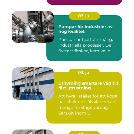
07. jul
Pumpar för industrier av
hög kvalitet
Pumpar är hjärtat i många
industriella processer. De
flyttar vätskor, kemikalie...
03. jul
Uthyrning smartare väg till
rätt utrustning
Att hyra i stället för att köpa
har blivit en självklar del av
många företags vardag.
Särskilt inom ...