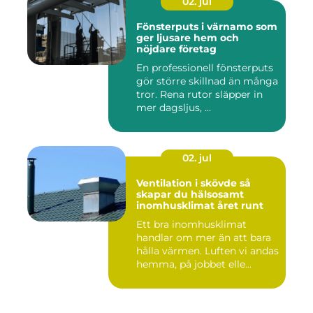
02. jul
Fönsterputs i värnamo som
ger ljusare hem och
nöjdare företag
En professionell fönsterputs
gör större skillnad än många
tror. Rena rutor släpper in
mer dagsljus, ...
02. jul
Ventilation i skövde så
skapar du hälsosamt
inomhusklimat året runt
Ett bra inomhusklimat
handlar om mer än att bara
hålla värmen. Luften vi andas
hemma, på jobbet elle...