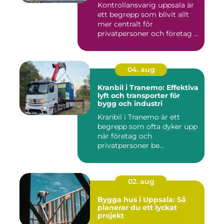
Kontrollansvarig uppsala är
ett begrepp som blivit allt
mer centralt för
privatpersoner och företag ...
04. aug
Kranbil i Tranemo: Effektiva
lyft och transporter för
bygg och industri
Kranbil i Tranemo är ett
begrepp som ofta dyker upp
när företag och
privatpersoner be...
02. aug
Bygga hus i Uppsala: Så
planerar du ett lyckat
projekt