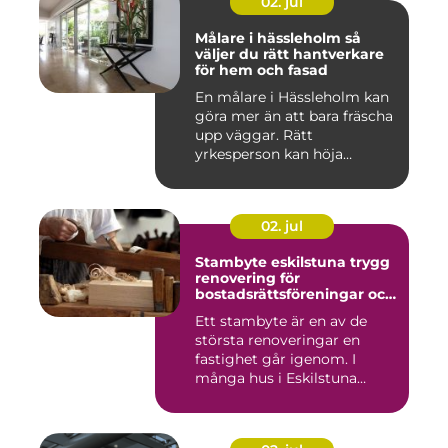
02. jul
Målare i hässleholm så
väljer du rätt hantverkare
för hem och fasad
En målare i Hässleholm kan
göra mer än att bara fräscha
upp väggar. Rätt
yrkesperson kan höja
värdet...
02. jul
Stambyte eskilstuna trygg
renovering för
bostadsrättsföreningar och
villaägare
Ett stambyte är en av de
största renoveringar en
fastighet går igenom. I
många hus i Eskilstuna
bygg...