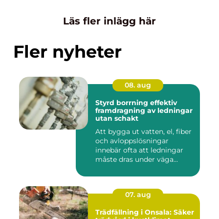
Läs fler inlägg här
Fler nyheter
08. aug
Styrd borrning effektiv
framdragning av ledningar
utan schakt
Att bygga ut vatten, el, fiber
och avloppslösningar
innebär ofta att ledningar
måste dras under väga...
07. aug
Trädfällning i Onsala: Säker