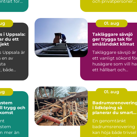
ntralt för
och privatpersoner
soner och
be...
aug
01. aug
 i Uppsala:
Takläggare sävsjö
ar du ett
ger trygga tak för
ojekt
småländskt klimat
 Uppsala är
Takläggare sävsjö är
 en av
ett vanligt sökord fö
sta
husägare som vill ha
, både
ett hållbart och
snyggt tak som kla...
aug
01. aug
ystem
Badrumsrenoverin
ll trygg och
i lidköping så
tkomst
planerar du smart
från start
nt
En genomtänkt
ystem
badrumsrenovering
m mer än
kan höja både trivsel