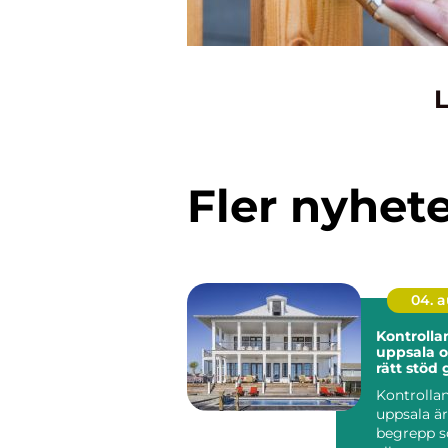
L
Fler nyhet
04. 
Kontrolla
uppsala o
rätt stöd 
i byggpro
Kontrolla
uppsala är
begrepp s