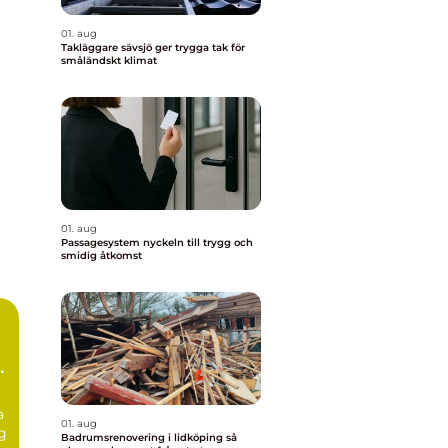
01. aug
Takläggare sävsjö ger trygga tak för
småländskt klimat
01. aug
Passagesystem nyckeln till trygg och
smidig åtkomst
g
a
01. aug
g
Badrumsrenovering i lidköping så