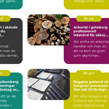
 går igenom.
många tror. Rena
us i
rutor släpper in mer
 bygg...
dagsljus, ...
ul
01. jul
n i skövde
Arborist i göteborg
 du
professionell
t
trädvård för säkra
limat året
och friska träd
Att anlita en arborist
limat
handlar om mer än
m mer än
att ta bort en gren
ålla värmen.
som skymmer
andas
utsikten. En
 jobbet
professionell ...
ul
30. jun
falkenberg
Bygglov gotland så
lösningar
fungerar processen
företag och
från idé till färdigt
beslut
ett av de
Att söka bygglov på
ända
Gotland kan kännas
ialen i
både tidskrävande