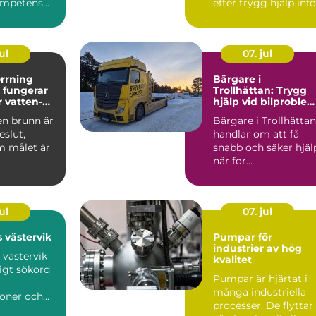
ompetens
efter trygg hjälp infö
isk
en flytt. M...
...
ul
07. jul
rrning
Bärgare i
Trollhättan: Trygg
r vatten-
hjälp vid bilproble
gibrunn
dygnet runt
en brunn är
Bärgare i Trollhättan
eslut,
handlar om att få
m målet är
snabb och säker hjäl
när for...
sörjning
ärme. ...
ul
07. jul
 västervik
Pumpar för
industrier av hög
 västervik
kvalitet
ligt sökord
Pumpar är hjärtat i
många industriella
soner och
processer. De flyttar
om planerar