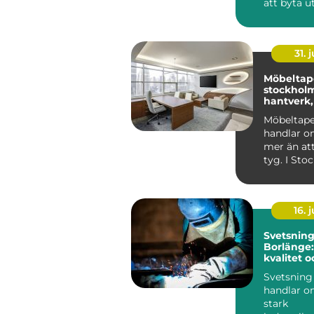
att byta u
nyckelkni
en bricka 
Rät...
31. j
Möbeltape
stockholm n
hantverk,
och form
Möbeltape
handlar 
mer än att
tyg. I Sto
intresset f
...
16. j
Svetsning
Borlänge
kvalitet o
konstrukt
Svetsning
handlar o
stark