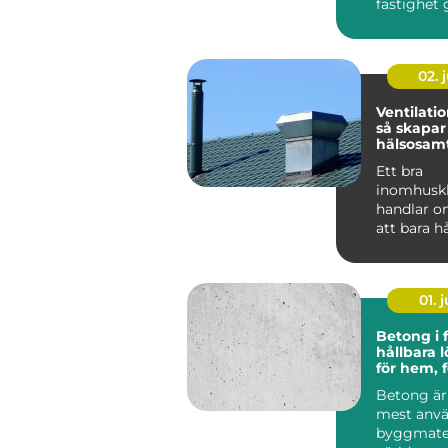
fastighet
I många h
Eskilstuna
02. j
Ventilatio
så skapar
hälsosam
inomhusk
Ett bra
runt
inomhusk
handlar o
att bara h
Luften vi 
hemma, på
elle...
01. j
Betong i 
hållbara 
för hem, 
industri
Betong är 
mest anv
byggmater