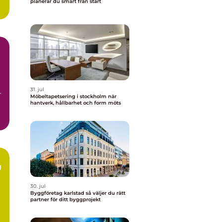
planerar du smart från start
31. jul
r
Möbeltapetsering i stockholm när
hantverk, hållbarhet och form möts
g
30. jul
Byggföretag karlstad så väljer du rätt
partner för ditt byggprojekt