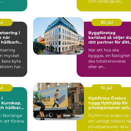
t
och värde på en
ppan mot
bostad i Lidköping.
eller mobil.
Samtidigt ...
ul
30. jul
tsering i
Byggföretag
är
karlstad så väljer du
 hållbarhet
rätt partner för ditt
 möts
byggprojekt
tsering
När ett hus ska
om mycket
byggas, en fastighet
 bara byta
ska totalrenoveras
ckholm har
eller en
ör välgjort
bostadsrättsförenin
planerar fönst...
ul
10. jul
 i
Flyttfirma Örebro
: Kunskap,
trygg flytthjälp för
ch hållbara
privatpersoner och
ioner
familjer
 i Borlänge
Flyttfirma örebro är
m att förena
ett vanligt sökord nä
privatpersoner letar