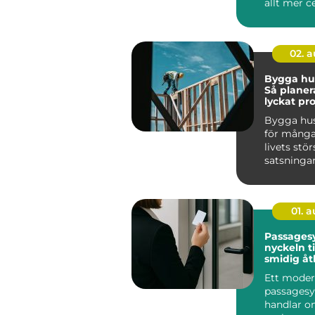
allt mer ce
privatper
företag ...
02. 
Bygga hus
Så planer
lyckat pr
Bygga hus
för många
livets stör
satsningar
k&au...
01. 
Passages
nyckeln ti
smidig å
Ett moder
passages
handlar o