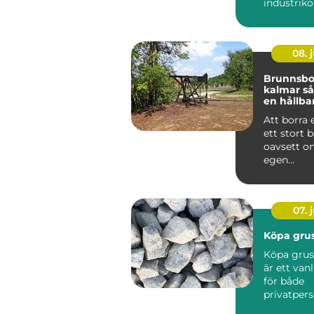
industrik
med prakt
probleml&o
08. j
Brunnsbo
kalmar så fungerar
en hållba
och ener
Att borra 
ett stort b
oavsett o
egen
vattenför
eller bergv
07. j
Köpa grus
Köpa grus
är ett van
för både
privatper
företag s