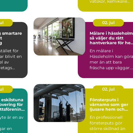
vätskor, kemikalie...
..
ul
02. jul
re
Målare i hässleholm
tt
så väljer du rätt
g
hantverkare för he
och fasad
stället för
En målare i
ar blivit en
Hässleholm kan gör
el av
mer än att bara
retags
fräscha upp väggar.
rskilt inom
Rätt yrkesperson ka
höja värdet...
ul
02. jul
eskilstuna
Fönsterputs i
overing för
värnamo som ger
ttsförening
ljusare hem och
laägare
nöjdare företag
te är en av
En professionell
fönsterputs gör
gar en
större skillnad än