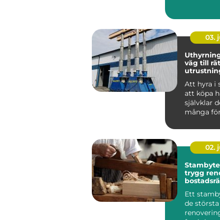
byggproje.
03. j
Uthyrning smarta
väg till rä
utrustnin
Att hyra i 
att köpa h
självklar d
många fö
vardag. Sä
...
02. j
Stambyte 
trygg ren
bostadsrä
ar och vil
Ett stamby
de största
renoverin