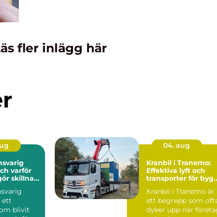
äs fler inlägg här
er
aug
04. aug
nsvarig
Kranbil i Tranemo:
ch varför
Effektiva lyft och
gör skillnad
transporter för byg
jekt
och industri
nsvarig
Kranbil i Tranemo är
 ett
ett begrepp som oft
om blivit
dyker upp när företa