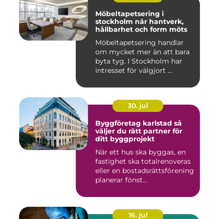
Möbeltapetsering i
stockholm när hantverk,
hållbarhet och form möts
Möbeltapetsering handlar
om mycket mer än att bara
byta tyg. I Stockholm har
intresset för välgjort ...
30. jul
Byggföretag karlstad så
väljer du rätt partner för
ditt byggprojekt
När ett hus ska byggas, en
fastighet ska totalrenoveras
eller en bostadsrättsförening
planerar fönst...
16. jul