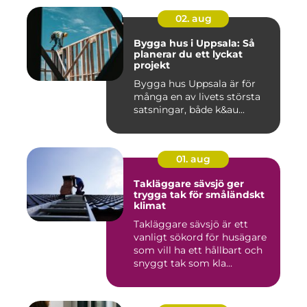
02. aug
Bygga hus i Uppsala: Så
planerar du ett lyckat
projekt
Bygga hus Uppsala är för
många en av livets största
satsningar, både k&au...
01. aug
Takläggare sävsjö ger
trygga tak för småländskt
klimat
Takläggare sävsjö är ett
vanligt sökord för husägare
som vill ha ett hållbart och
snyggt tak som kla...