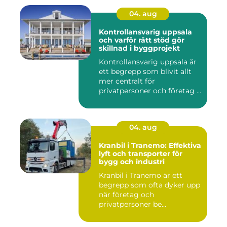
04. aug
Kontrollansvarig uppsala
och varför rätt stöd gör
skillnad i byggprojekt
Kontrollansvarig uppsala är
ett begrepp som blivit allt
mer centralt för
privatpersoner och företag ...
04. aug
Kranbil i Tranemo: Effektiva
lyft och transporter för
bygg och industri
Kranbil i Tranemo är ett
begrepp som ofta dyker upp
när företag och
privatpersoner be...