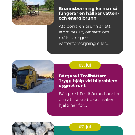
Brunnsborrning kalmar så
fungerar en hållbar vatten-
och energibrunn
Att borra en brunn är ett
stort beslut, oavsett om
målet är egen
vattenförsörjning eller
bergvärme. ...
07. jul
Bärgare i Trollhättan:
Trygg hjälp vid bilproblem
dygnet runt
Bärgare i Trollhättan handlar
om att få snabb och säker
hjälp när for...
07. jul