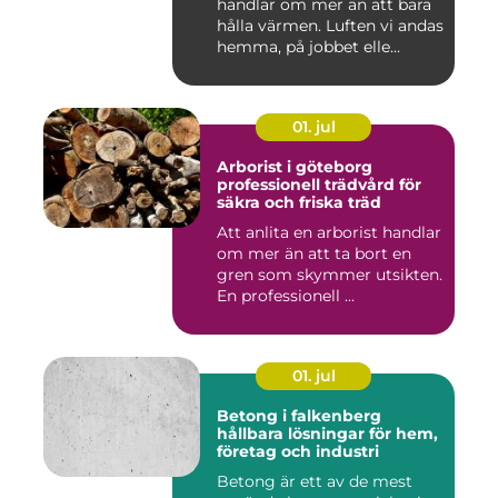
handlar om mer än att bara
hålla värmen. Luften vi andas
hemma, på jobbet elle...
01. jul
Arborist i göteborg
professionell trädvård för
säkra och friska träd
Att anlita en arborist handlar
om mer än att ta bort en
gren som skymmer utsikten.
En professionell ...
01. jul
Betong i falkenberg
hållbara lösningar för hem,
företag och industri
Betong är ett av de mest