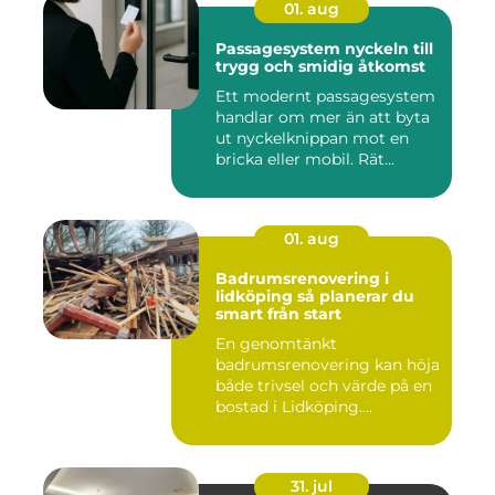
01. aug
Passagesystem nyckeln till
trygg och smidig åtkomst
Ett modernt passagesystem
handlar om mer än att byta
ut nyckelknippan mot en
bricka eller mobil. Rät...
01. aug
Badrumsrenovering i
lidköping så planerar du
smart från start
En genomtänkt
badrumsrenovering kan höja
både trivsel och värde på en
bostad i Lidköping.
Samtidigt ...
31. jul