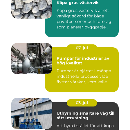
Köpa grus västervik
Köpa grus västervik är ett
vanligt sökord för både
privatpersoner och företag
som planerar byggproje...
07. jul
Pumpar för industrier av
hög kvalitet
Pumpar är hjärtat i många
industriella processer. De
flyttar vätskor, kemikalie...
03. jul
Uthyrning smartare väg till
rätt utrustning
Att hyra i stället för att köpa