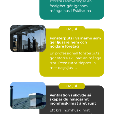
största renoveringar en
fastighet går igenom. I
många hus i Eskilstuna
bygg...
02. jul
Fönsterputs i värnamo som
ger ljusare hem och
nöjdare företag
En professionell fönsterputs
gör större skillnad än många
tror. Rena rutor släpper in
mer dagsljus, ...
02. jul
Ventilation i skövde så
skapar du hälsosamt
inomhusklimat året runt
Ett bra inomhusklimat