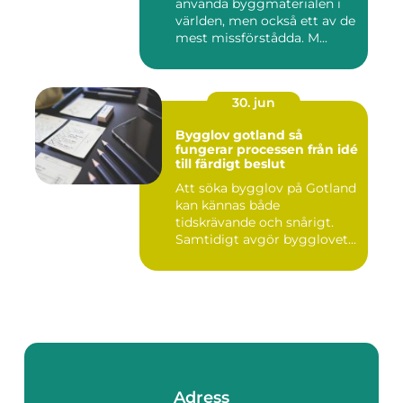
använda byggmaterialen i
världen, men också ett av de
mest missförstådda. M...
30. jun
Bygglov gotland så
fungerar processen från idé
till färdigt beslut
Att söka bygglov på Gotland
kan kännas både
tidskrävande och snårigt.
Samtidigt avgör bygglovet
om e...
Adress