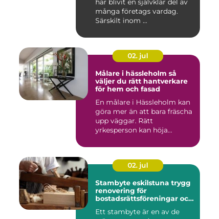
har blivit en självklar del av
många företags vardag.
Särskilt inom ...
02. jul
Målare i hässleholm så
väljer du rätt hantverkare
för hem och fasad
En målare i Hässleholm kan
göra mer än att bara fräscha
upp väggar. Rätt
yrkesperson kan höja
värdet...
02. jul
Stambyte eskilstuna trygg
renovering för
bostadsrättsföreningar och
villaägare
Ett stambyte är en av de