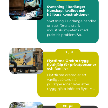
Svetsning i Borlänge:
Kunskap, kvalitet och
hållbara konstruktioner
Svetsning i Borlänge handlar
om att förena stark
industrikompetens med
praktisk probleml&o...
10. jul
Flyttfirma Örebro trygg
flytthjälp för privatpersoner
och familjer
Flyttfirma örebro är ett
vanligt sökord när
privatpersoner letar efter
trygg hjälp inför en flytt. M...
08. jul