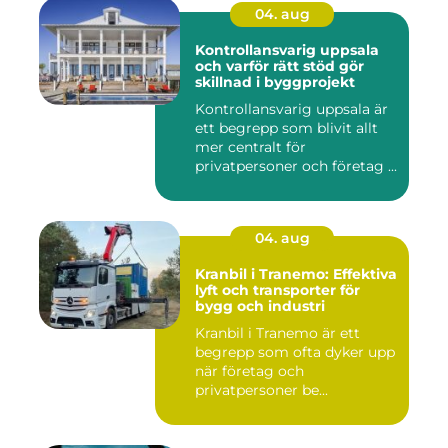
04. aug
Kontrollansvarig uppsala
och varför rätt stöd gör
skillnad i byggprojekt
Kontrollansvarig uppsala är
ett begrepp som blivit allt
mer centralt för
privatpersoner och företag ...
04. aug
Kranbil i Tranemo: Effektiva
lyft och transporter för
bygg och industri
Kranbil i Tranemo är ett
begrepp som ofta dyker upp
när företag och
privatpersoner be...