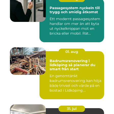
Passagesystem nyckeln till
trygg och smidig åtkomst
Ett modernt passagesystem
handlar om mer än att byta
ut nyckelknippan mot en
bricka eller mobil. Rät...
01. aug
Badrumsrenovering i
lidköping så planerar du
smart från start
En genomtänkt
badrumsrenovering kan höja
både trivsel och värde på en
bostad i Lidköping.
Samtidigt ...
31. jul