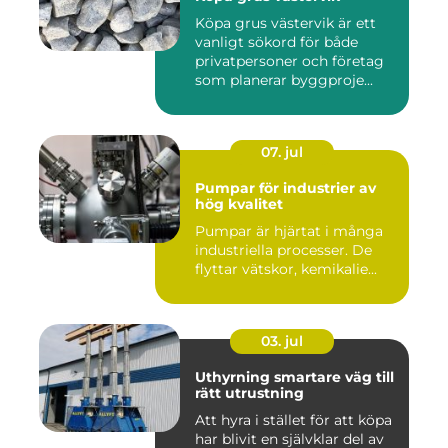
Köpa grus västervik är ett
vanligt sökord för både
privatpersoner och företag
som planerar byggproje...
07. jul
Pumpar för industrier av
hög kvalitet
Pumpar är hjärtat i många
industriella processer. De
flyttar vätskor, kemikalie...
03. jul
Uthyrning smartare väg till
rätt utrustning
Att hyra i stället för att köpa
har blivit en självklar del av