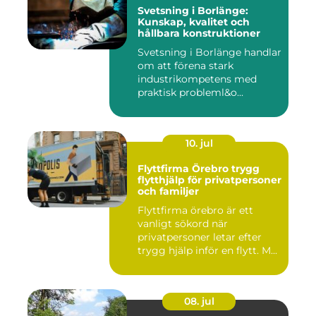
Svetsning i Borlänge:
Kunskap, kvalitet och
hållbara konstruktioner
Svetsning i Borlänge handlar
om att förena stark
industrikompetens med
praktisk probleml&o...
10. jul
Flyttfirma Örebro trygg
flytthjälp för privatpersoner
och familjer
Flyttfirma örebro är ett
vanligt sökord när
privatpersoner letar efter
trygg hjälp inför en flytt. M...
08. jul