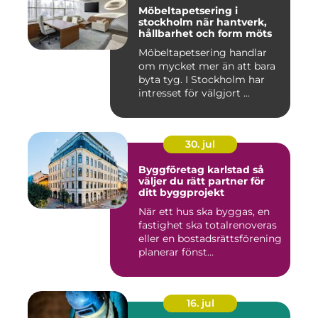
Möbeltapetsering i
stockholm när hantverk,
hållbarhet och form möts
Möbeltapetsering handlar
om mycket mer än att bara
byta tyg. I Stockholm har
intresset för välgjort ...
30. jul
Byggföretag karlstad så
väljer du rätt partner för
ditt byggprojekt
När ett hus ska byggas, en
fastighet ska totalrenoveras
eller en bostadsrättsförening
planerar fönst...
16. jul