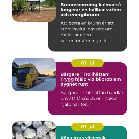
Brunnsborrning kalmar så
fungerar en hållbar vatten-
och energibrunn
Att borra en brunn är ett
stort beslut, oavsett om
målet är egen
vattenförsörjning eller
bergvärme. ...
07. jul
Bärgare i Trollhättan:
Trygg hjälp vid bilproblem
dygnet runt
Bärgare i Trollhättan handlar
om att få snabb och säker
hjälp när for...
07. jul
Köpa grus västervik