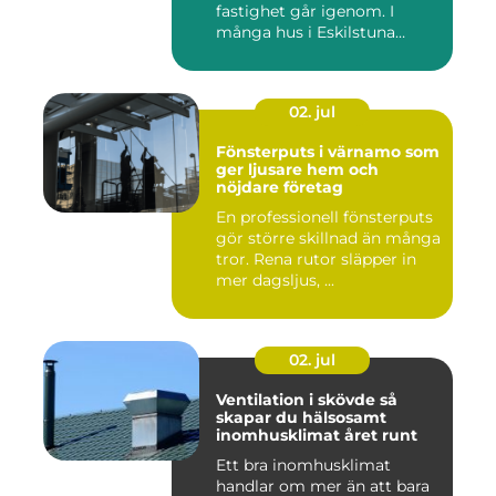
fastighet går igenom. I
många hus i Eskilstuna
bygg...
02. jul
Fönsterputs i värnamo som
ger ljusare hem och
nöjdare företag
En professionell fönsterputs
gör större skillnad än många
tror. Rena rutor släpper in
mer dagsljus, ...
02. jul
Ventilation i skövde så
skapar du hälsosamt
inomhusklimat året runt
Ett bra inomhusklimat
handlar om mer än att bara