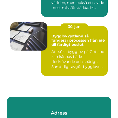
världen, men också ett av de
mest missförstådda. M...
30. jun
Bygglov gotland så
fungerar processen från idé
till färdigt beslut
Att söka bygglov på Gotland
kan kännas både
tidskrävande och snårigt.
Samtidigt avgör bygglovet
om e...
Adress