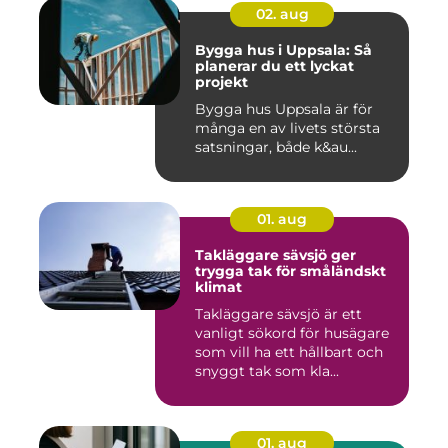
02. aug
Bygga hus i Uppsala: Så
planerar du ett lyckat
projekt
Bygga hus Uppsala är för
många en av livets största
satsningar, både k&au...
01. aug
Takläggare sävsjö ger
trygga tak för småländskt
klimat
Takläggare sävsjö är ett
vanligt sökord för husägare
som vill ha ett hållbart och
snyggt tak som kla...
01. aug