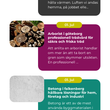
hålla värmen. Luften vi andas
hemma, på jobbet elle...
01. jul
Arborist i göteborg
professionell trädvård för
säkra och friska träd
Att anlita en arborist handlar
om mer än att ta bort en
gren som skymmer utsikten.
En professionell ...
01. jul
Betong i falkenberg
hållbara lösningar för hem,
företag och industri
Betong är ett av de mest
använda byggmaterialen i