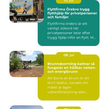
10. jul
Flyttfirma Örebro trygg
flytthjälp för privatpersoner
och familjer
Flyttfirma örebro är ett
vanligt sökord när
privatpersoner letar efter
trygg hjälp inför en flytt. M...
08. jul
Brunnsborrning kalmar så
fungerar en hållbar vatten-
och energibrunn
Att borra en brunn är ett
stort beslut, oavsett om
målet är egen
vattenförsörjning eller
bergvärme. ...