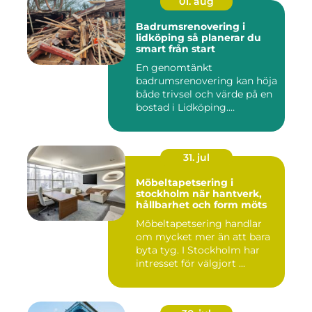
01. aug
Badrumsrenovering i
lidköping så planerar du
smart från start
En genomtänkt
badrumsrenovering kan höja
både trivsel och värde på en
bostad i Lidköping.
Samtidigt ...
31. jul
Möbeltapetsering i
stockholm när hantverk,
hållbarhet och form möts
Möbeltapetsering handlar
om mycket mer än att bara
byta tyg. I Stockholm har
intresset för välgjort ...