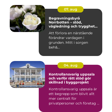
07. aug
Begravningsbyrå
Norrbotten – stöd,
vägledning och trygghet
när livet vänder
Att förlora en närstående
förändrar vardagen i
grunden. Mitt i sorgen
beh&...
04. aug
Kontrollansvarig uppsala
och varför rätt stöd gör
skillnad i byggprojekt
Kontrollansvarig uppsala är
ett begrepp som blivit allt
mer centralt för
privatpersoner och företag ...