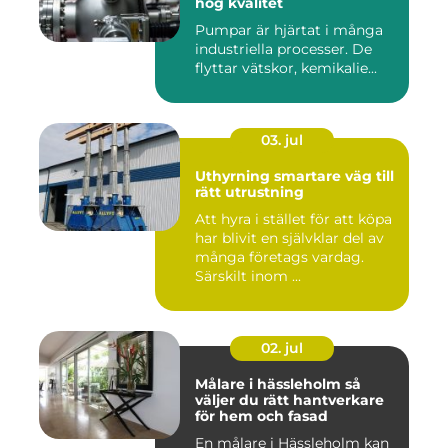
hög kvalitet
Pumpar är hjärtat i många
industriella processer. De
flyttar vätskor, kemikalie...
03. jul
Uthyrning smartare väg till
rätt utrustning
Att hyra i stället för att köpa
har blivit en självklar del av
många företags vardag.
Särskilt inom ...
02. jul
Målare i hässleholm så
väljer du rätt hantverkare
för hem och fasad
En målare i Hässleholm kan