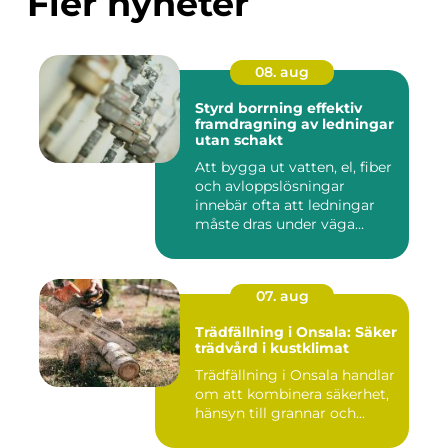
Fler nyheter
08. aug
Styrd borrning effektiv
framdragning av ledningar
utan schakt
Att bygga ut vatten, el, fiber
och avloppslösningar
innebär ofta att ledningar
måste dras under väga...
07. aug
Trädfällning i Onsala: Säker
trädvård i kustklimat
Trädfällning i Onsala handlar
om att kombinera säkerhet,
hänsyn till grannar och...