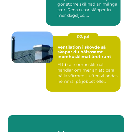
gör större skillnad än många
tror. Rena rutor släpper in
mer dagsljus, ...
02. jul
Ventilation i skövde så
skapar du hälsosamt
inomhusklimat året runt
Ett bra inomhusklimat
handlar om mer än att bara
hålla värmen. Luften vi andas
hemma, på jobbet elle...