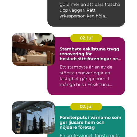
göra mer än att bara fräscha
upp väggar. Rätt
yrkesperson kan höja
värdet...
02. jul
Stambyte eskilstuna trygg
renovering för
bostadsrättsföreningar och
villaägare
Ett stambyte är en av de
största renoveringar en
fastighet går igenom. I
många hus i Eskilstuna
bygg...
02. jul
Fönsterputs i värnamo som
ger ljusare hem och
nöjdare företag
En professionell fönsterputs