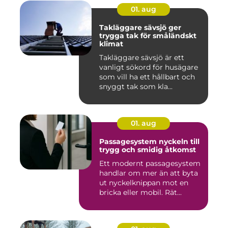
01. aug
Takläggare sävsjö ger
trygga tak för småländskt
klimat
Takläggare sävsjö är ett
vanligt sökord för husägare
som vill ha ett hållbart och
snyggt tak som kla...
01. aug
Passagesystem nyckeln till
trygg och smidig åtkomst
Ett modernt passagesystem
handlar om mer än att byta
ut nyckelknippan mot en
bricka eller mobil. Rät...