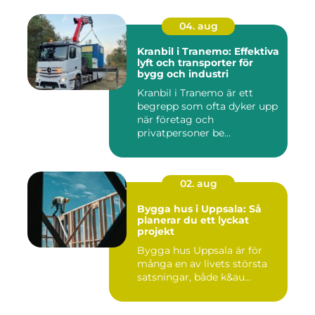
04. aug
Kranbil i Tranemo: Effektiva
lyft och transporter för
bygg och industri
Kranbil i Tranemo är ett
begrepp som ofta dyker upp
när företag och
privatpersoner be...
02. aug
Bygga hus i Uppsala: Så
planerar du ett lyckat
projekt
Bygga hus Uppsala är för
många en av livets största
satsningar, både k&au...