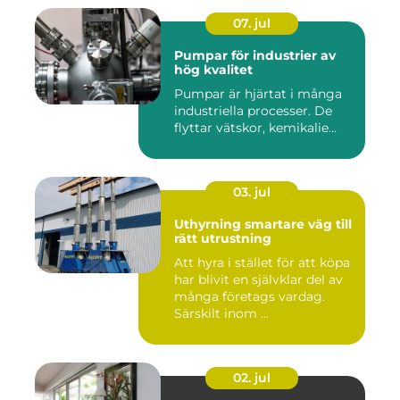
07. jul
Pumpar för industrier av
hög kvalitet
Pumpar är hjärtat i många
industriella processer. De
flyttar vätskor, kemikalie...
03. jul
Uthyrning smartare väg till
rätt utrustning
Att hyra i stället för att köpa
har blivit en självklar del av
många företags vardag.
Särskilt inom ...
02. jul