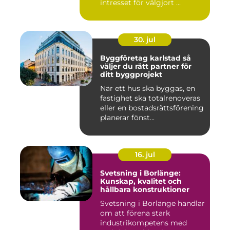
intresset för välgjort ...
30. jul
Byggföretag karlstad så
väljer du rätt partner för
ditt byggprojekt
När ett hus ska byggas, en
fastighet ska totalrenoveras
eller en bostadsrättsförening
planerar fönst...
16. jul
Svetsning i Borlänge:
Kunskap, kvalitet och
hållbara konstruktioner
Svetsning i Borlänge handlar
om att förena stark
industrikompetens med