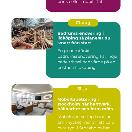
bricka eller mobil. Rät...
01. aug
Badrumsrenovering i
lidköping så planerar du
smart från start
En genomtänkt
badrumsrenovering kan höja
både trivsel och värde på en
bostad i Lidköping.
Samtidigt ...
31. jul
Möbeltapetsering i
stockholm när hantverk,
hållbarhet och form möts
Möbeltapetsering handlar
om mycket mer än att bara
byta tyg. I Stockholm har