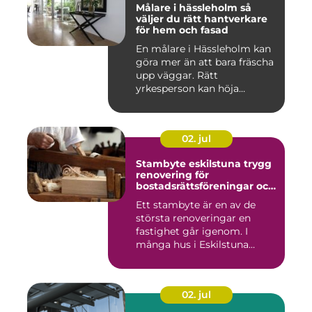
Målare i hässleholm så
väljer du rätt hantverkare
för hem och fasad
En målare i Hässleholm kan
göra mer än att bara fräscha
upp väggar. Rätt
yrkesperson kan höja
värdet...
02. jul
Stambyte eskilstuna trygg
renovering för
bostadsrättsföreningar och
villaägare
Ett stambyte är en av de
största renoveringar en
fastighet går igenom. I
många hus i Eskilstuna
bygg...
02. jul