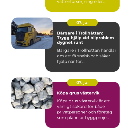
vattenförsörjning eller
bergvärme. ...
07. jul
Bärgare i Trollhättan:
Trygg hjälp vid bilproblem
dygnet runt
Bärgare i Trollhättan handlar
om att få snabb och säker
hjälp när for...
07. jul
Köpa grus västervik
Köpa grus västervik är ett
vanligt sökord för både
privatpersoner och företag
som planerar byggproje...