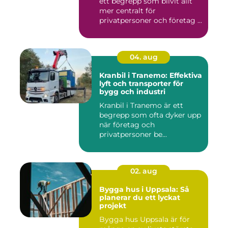
ett begrepp som blivit allt
mer centralt för
privatpersoner och företag ...
04. aug
Kranbil i Tranemo: Effektiva
lyft och transporter för
bygg och industri
Kranbil i Tranemo är ett
begrepp som ofta dyker upp
när företag och
privatpersoner be...
02. aug
Bygga hus i Uppsala: Så
planerar du ett lyckat
projekt
Bygga hus Uppsala är för