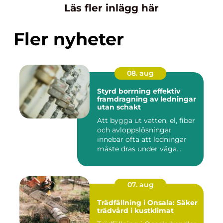
Läs fler inlägg här
Fler nyheter
08. aug
Styrd borrning effektiv
framdragning av ledningar
utan schakt
Att bygga ut vatten, el, fiber
och avloppslösningar
innebär ofta att ledningar
måste dras under väga...
07. aug
Trädfällning i Onsala: Säker
trädvård i kustklimat