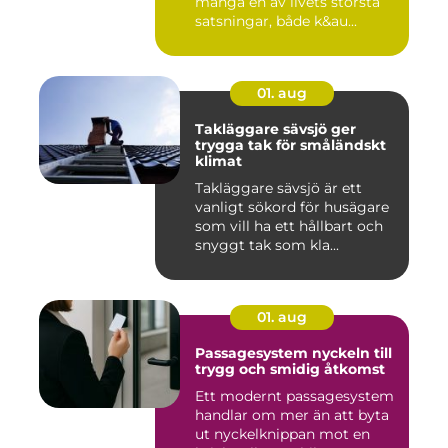
många en av livets största
satsningar, både k&au...
01. aug
Takläggare sävsjö ger
trygga tak för småländskt
klimat
Takläggare sävsjö är ett
vanligt sökord för husägare
som vill ha ett hållbart och
snyggt tak som kla...
01. aug
Passagesystem nyckeln till
trygg och smidig åtkomst
Ett modernt passagesystem
handlar om mer än att byta
ut nyckelknippan mot en