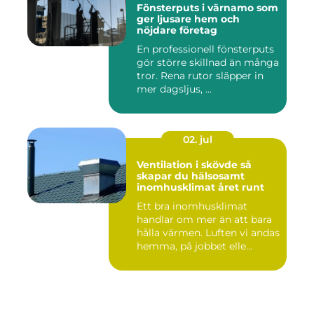
Fönsterputs i värnamo som
ger ljusare hem och
nöjdare företag
En professionell fönsterputs
gör större skillnad än många
tror. Rena rutor släpper in
mer dagsljus, ...
02. jul
Ventilation i skövde så
skapar du hälsosamt
inomhusklimat året runt
Ett bra inomhusklimat
handlar om mer än att bara
hålla värmen. Luften vi andas
hemma, på jobbet elle...