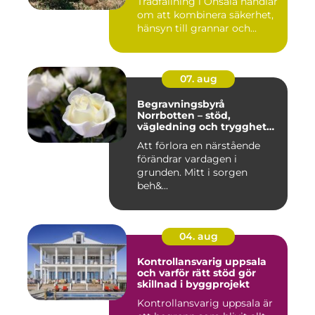
Trädfällning i Onsala handlar
om att kombinera säkerhet,
hänsyn till grannar och...
07. aug
Begravningsbyrå
Norrbotten – stöd,
vägledning och trygghet
när livet vänder
Att förlora en närstående
förändrar vardagen i
grunden. Mitt i sorgen
beh&...
04. aug
Kontrollansvarig uppsala
och varför rätt stöd gör
skillnad i byggprojekt
Kontrollansvarig uppsala är