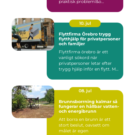
praktisk probleml&o...
10. jul
Flyttfirma Örebro trygg
flytthjälp för privatpersoner
och familjer
Flyttfirma örebro är ett
vanligt sökord när
privatpersoner letar efter
trygg hjälp inför en flytt. M...
08. jul
Brunnsborrning kalmar så
fungerar en hållbar vatten-
och energibrunn
Att borra en brunn är ett
stort beslut, oavsett om
målet är egen