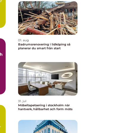
är
01. aug
Badrumsrenovering i lidköping så
planerar du smart från start
ch
31. jul
Möbeltapetsering i stockholm när
hantverk, hållbarhet och form möts
t