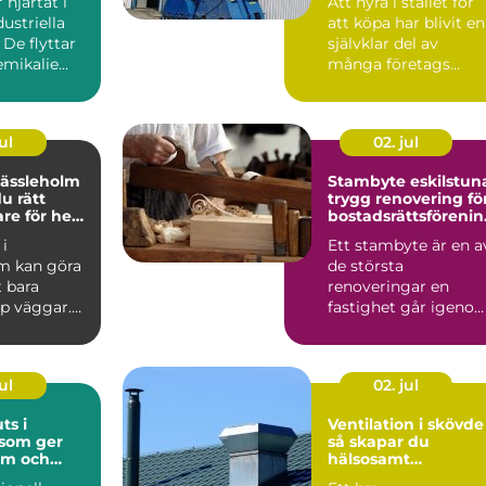
hjärtat i
Att hyra i stället för
ustriella
att köpa har blivit en
 De flyttar
självklar del av
mikalie...
många företags
vardag. Särskilt ino
...
ul
02. jul
hässleholm
Stambyte eskilstun
du rätt
trygg renovering fö
are för hem
bostadsrättsföreni
ar och villaägare
i
Ett stambyte är en a
m kan göra
de största
 bara
renoveringar en
pp väggar.
fastighet går igenom
sperson kan
I många hus i
...
Eskilstuna bygg...
ul
02. jul
ts i
Ventilation i skövde
som ger
så skapar du
em och
hälsosamt
öretag
inomhusklimat året