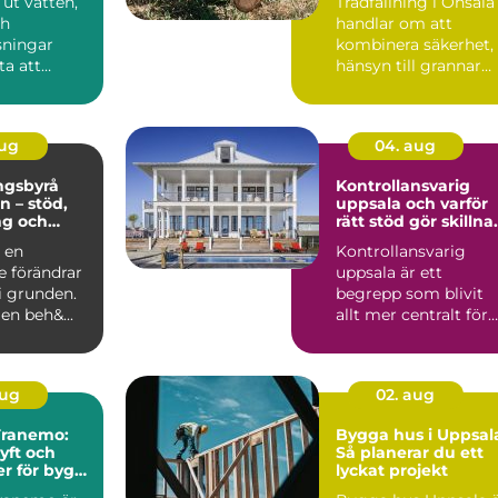
ut vatten,
Trädfällning i Onsala
ch
handlar om att
sningar
kombinera säkerhet,
ta att
hänsyn till grannar
 måste dras
och...
...
aug
04. aug
ngsbyrå
Kontrollansvarig
n – stöd,
uppsala och varför
ng och
rätt stöd gör skillna
är livet
i byggprojekt
a en
Kontrollansvarig
e förändrar
uppsala är ett
i grunden.
begrepp som blivit
gen beh&...
allt mer centralt för
privatpersoner och
företag ...
aug
02. aug
 Tranemo:
Bygga hus i Uppsal
lyft och
Så planerar du ett
er för bygg
lyckat projekt
tri