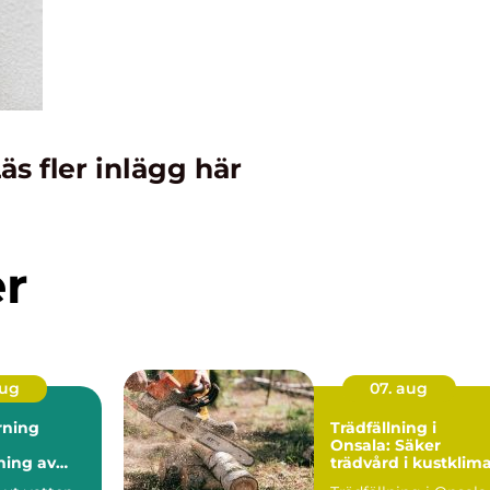
äs fler inlägg här
er
aug
07. aug
rning
Trädfällning i
Onsala: Säker
ning av
trädvård i kustklim
 utan