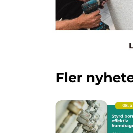
L
Fler nyhet
08. 
Styrd bor
effektiv
framdrag
ledningar