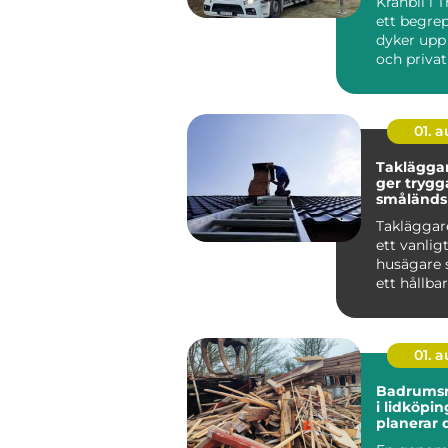
Kranbil i 
ett begre
dyker upp
och priva
be...
01. 
Takläggar
ger trygg
småländs
Takläggare
ett vanlig
husägare 
ett hållba
snyggt tak
01. 
Badrumsr
i lidköping 
planerar 
från start