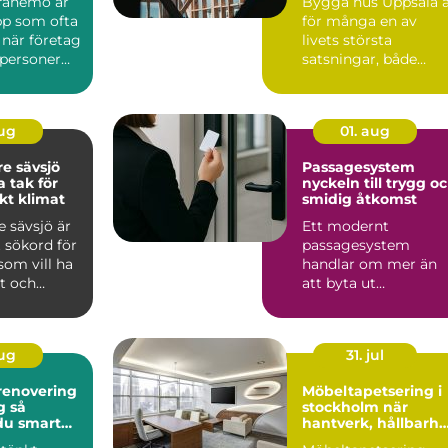
Tranemo är
Bygga hus Uppsala 
pp som ofta
för många en av
 när företag
livets största
tpersoner
satsningar, både
k&au...
aug
01. aug
e sävsjö
Passagesystem
a tak för
nyckeln till trygg o
kt klimat
smidig åtkomst
 sävsjö är
Ett modernt
t sökord för
passagesystem
som vill ha
handlar om mer än
rt och
att byta ut
 som kla...
nyckelknippan mot
en bricka eller mobil.
Rät...
aug
31. jul
enovering
Möbeltapetsering i
så
stockholm när
du smart
hantverk, hållbarhe
och form möts