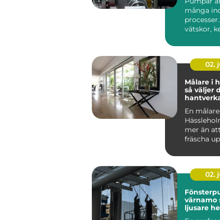
Pumpar är 
många ind
processer.
vätskor, ke
02. j
Målare i 
så väljer 
hantverk
och fasad
En målare 
Hässlehol
mer än att
fräscha u
Rätt yrke
höja värdet
02. j
Fönsterpu
värnamo 
ljusare h
nöjdare f