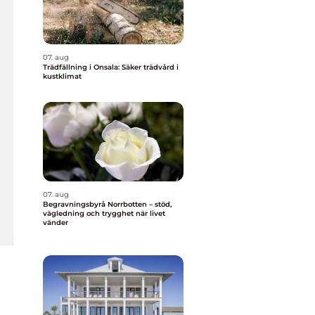
07. aug
Trädfällning i Onsala: Säker trädvård i
kustklimat
07. aug
Begravningsbyrå Norrbotten – stöd,
vägledning och trygghet när livet
vänder