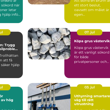
 örebro är
Att borra en brunn ä
t sökord när
ett stort beslut,
oner letar
oavsett om målet är
g hjälp inför
egen
..
vattenförsörjning
eller bergvärme. ...
ul
07. jul
Köpa grus västervik
an: Trygg
Köpa grus västervik
 bilproblem
är ett vanligt sökord
unt
Trollhättan
för både
 att få
privatpersoner och
säker hjälp
företag som planera
byggproje...
ul
03. jul
ör
Uthyrning smartare
r av hög
väg till rätt
utrustning