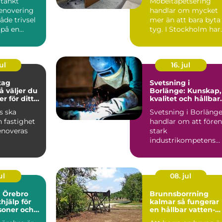
tänkt
Möbeltapetsering
enovering
handlar om mycket
åde trivsel
mer än att bara byta
 på en
tyg. I Stockholm har
idköping.
intresset för välgjort
..
...
ul
16. jul
tag
Svetsning i
Borlänge: Kunskap,
er för ditt
kvalitet och hållbar
ekt
konstruktioner
s ska
Svetsning i Borläng
 fastighet
handlar om att före
enoveras
stark
industrikompetens
ttsförening
med praktisk
nst...
probleml&o...
ul
08. jul
a Örebro
Brunnsborrning
thjälp för
kalmar så fungerar
soner och
en hållbar vatten-
och energibrunn