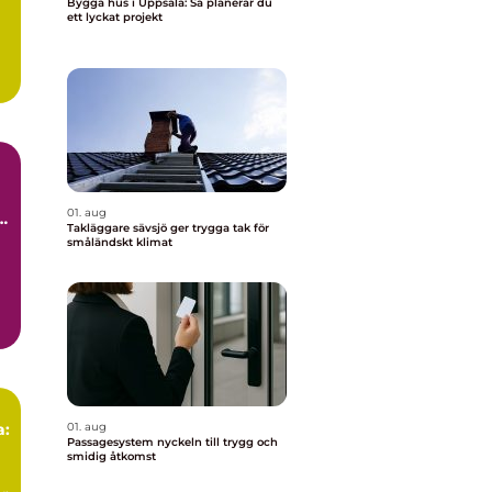
Bygga hus i Uppsala: Så planerar du
ett lyckat projekt
01. aug
d
Takläggare sävsjö ger trygga tak för
småländskt klimat
a:
01. aug
Passagesystem nyckeln till trygg och
smidig åtkomst