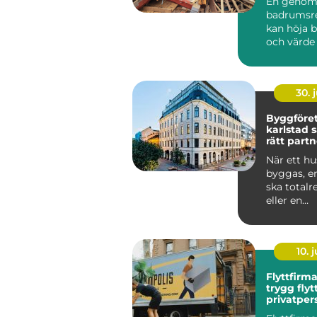
En genom
badrumsr
kan höja b
och värde
bostad i L
Samtidigt .
30. j
Byggföre
karlstad så väljer du
rätt partn
byggproj
När ett hu
byggas, en
ska totalr
eller en
bostadsrä
planerar fö
10. j
Flyttfirm
trygg flyt
privatper
familjer