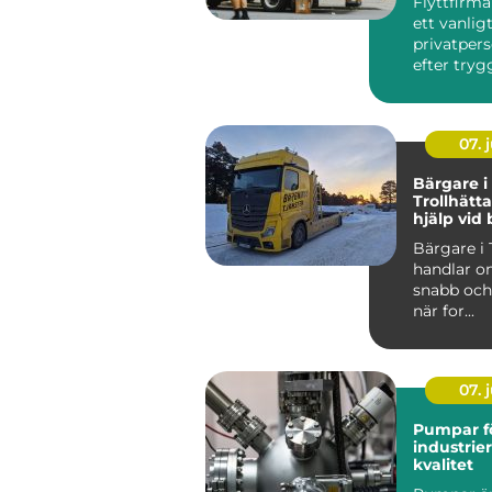
Flyttfirma
ett vanlig
privatpers
efter tryg
en flytt. M.
07. j
Bärgare i
Trollhätt
hjälp vid
dygnet r
Bärgare i 
handlar om
snabb och 
när for...
07. j
Pumpar f
industrie
kvalitet