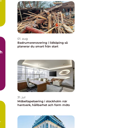
är
01. aug
Badrumsrenovering i lidköping så
planerar du smart från start
ch
31. jul
Möbeltapetsering i stockholm när
hantverk, hållbarhet och form möts
t