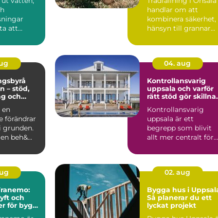
ut vatten,
Trädfällning i Onsala
ch
handlar om att
sningar
kombinera säkerhet,
ta att
hänsyn till grannar
 måste dras
och...
...
aug
04. aug
ngsbyrå
Kontrollansvarig
n – stöd,
uppsala och varför
ng och
rätt stöd gör skillna
är livet
i byggprojekt
a en
Kontrollansvarig
e förändrar
uppsala är ett
i grunden.
begrepp som blivit
gen beh&...
allt mer centralt för
privatpersoner och
företag ...
aug
02. aug
 Tranemo:
Bygga hus i Uppsal
lyft och
Så planerar du ett
er för bygg
lyckat projekt
tri