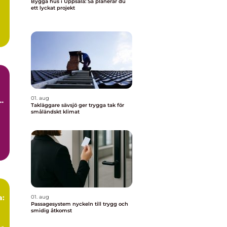
Bygga hus i Uppsala: Så planerar du
ett lyckat projekt
01. aug
d
Takläggare sävsjö ger trygga tak för
småländskt klimat
a:
01. aug
Passagesystem nyckeln till trygg och
smidig åtkomst