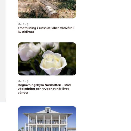
07. aug
Trädfällning i Onsala: Säker trädvård i
kustklimat
07. aug
Begravningsbyrå Norrbotten – stöd,
vägledning och trygghet när livet
vänder