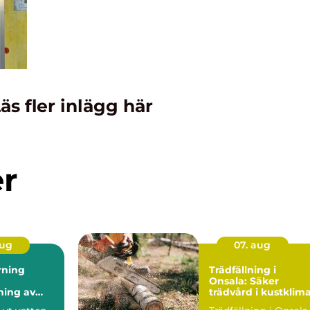
äs fler inlägg här
er
aug
07. aug
rning
Trädfällning i
Onsala: Säker
ning av
trädvård i kustklim
 utan