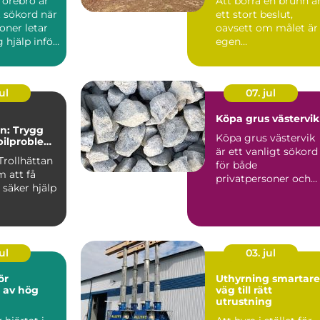
 örebro är
Att borra en brunn ä
t sökord när
ett stort beslut,
oner letar
oavsett om målet är
g hjälp inför
egen
..
vattenförsörjning
eller bergvärme. ...
ul
07. jul
Köpa grus västervik
an: Trygg
Köpa grus västervik
 bilproblem
är ett vanligt sökord
unt
Trollhättan
för både
 att få
privatpersoner och
säker hjälp
företag som planera
byggproje...
ul
03. jul
ör
Uthyrning smartare
r av hög
väg till rätt
utrustning