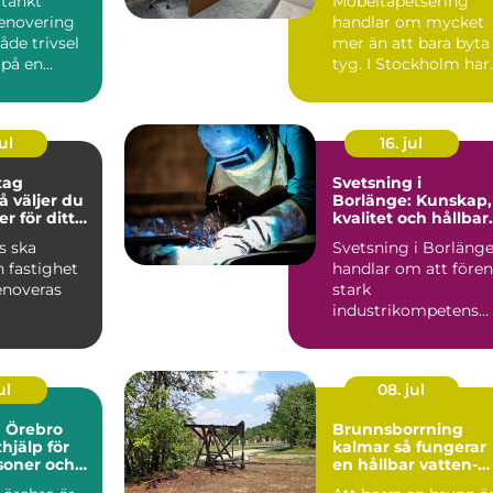
tänkt
Möbeltapetsering
enovering
handlar om mycket
åde trivsel
mer än att bara byta
 på en
tyg. I Stockholm har
idköping.
intresset för välgjort
..
...
ul
16. jul
tag
Svetsning i
Borlänge: Kunskap,
er för ditt
kvalitet och hållbar
ekt
konstruktioner
s ska
Svetsning i Borläng
 fastighet
handlar om att före
enoveras
stark
industrikompetens
ttsförening
med praktisk
nst...
probleml&o...
ul
08. jul
a Örebro
Brunnsborrning
thjälp för
kalmar så fungerar
soner och
en hållbar vatten-
och energibrunn