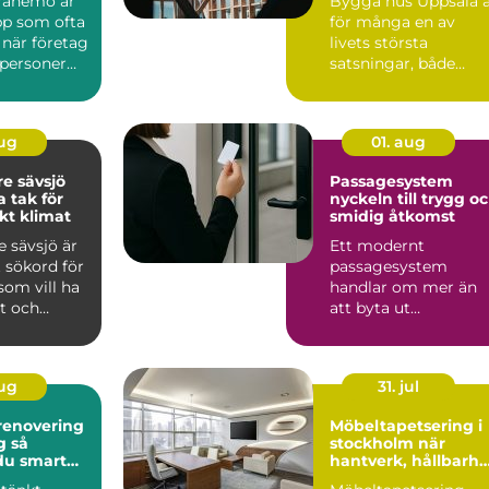
Tranemo är
Bygga hus Uppsala 
pp som ofta
för många en av
 när företag
livets största
tpersoner
satsningar, både
k&au...
aug
01. aug
e sävsjö
Passagesystem
a tak för
nyckeln till trygg o
kt klimat
smidig åtkomst
 sävsjö är
Ett modernt
t sökord för
passagesystem
som vill ha
handlar om mer än
rt och
att byta ut
 som kla...
nyckelknippan mot
en bricka eller mobil.
Rät...
aug
31. jul
enovering
Möbeltapetsering i
så
stockholm när
du smart
hantverk, hållbarhe
och form möts