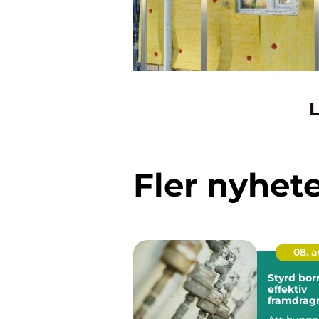
L
Fler nyhet
08. 
Styrd bor
effektiv
framdrag
ledningar