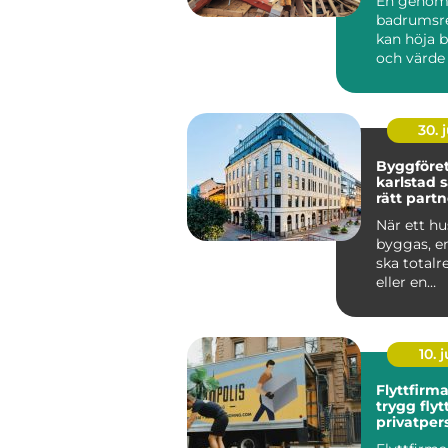
En genom
badrumsr
kan höja b
och värde
bostad i L
Samtidigt .
30. j
Byggföre
karlstad så väljer du
rätt partn
byggproj
När ett hu
byggas, en
ska totalr
eller en
bostadsrä
planerar fö
10. j
Flyttfirm
trygg flyt
privatper
familjer