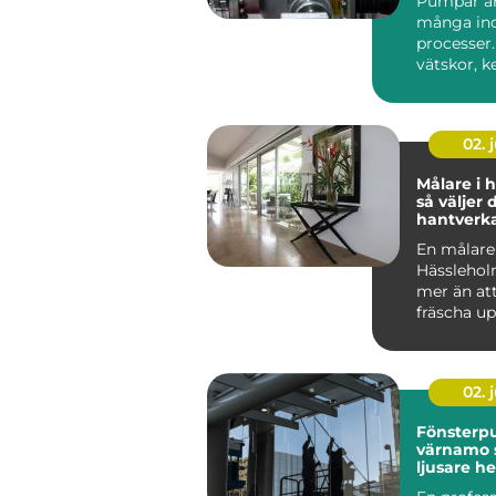
Pumpar är 
många ind
processer.
vätskor, ke
02. j
Målare i 
så väljer 
hantverk
och fasad
En målare 
Hässlehol
mer än att
fräscha u
Rätt yrke
höja värdet
02. j
Fönsterpu
värnamo 
ljusare h
nöjdare f