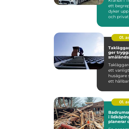
Kranbil i 
ett begre
dyker upp
och priva
be...
01. 
Takläggar
ger trygg
småländs
Takläggare
ett vanlig
husägare 
ett hållba
snyggt tak
01. 
Badrumsr
i lidköping 
planerar 
från start