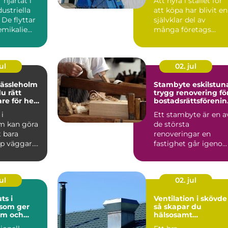
hjärtat i
Att hyra i stället för
ustriella
att köpa har blivit en
 De flyttar
självklar del av
mikalie...
många företags
vardag. Särskilt ino
...
ul
02. jul
hässleholm
Stambyte eskilstun
du rätt
trygg renovering fö
are för hem
bostadsrättsföreni
ar och villaägare
i
Ett stambyte är en a
m kan göra
de största
 bara
renoveringar en
pp väggar.
fastighet går igenom
sperson kan
I många hus i
...
Eskilstuna bygg...
ul
02. jul
ts i
Ventilation i skövde
som ger
så skapar du
em och
hälsosamt
öretag
inomhusklimat året