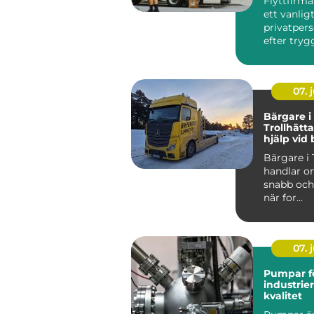
Flyttfirma
ett vanlig
privatpers
efter tryg
en flytt. M.
07. j
Bärgare i
Trollhätt
hjälp vid
dygnet r
Bärgare i 
handlar om
snabb och 
när for...
07. j
Pumpar f
industrie
kvalitet