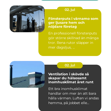
02. jul
Fönsterputs i värnamo som
ger ljusare hem och
nöjdare företag
En professionell fönsterputs
gör större skillnad än många
tror. Rena rutor släpper in
mer dagsljus, ...
02. jul
Ventilation i skövde så
skapar du hälsosamt
inomhusklimat året runt
Ett bra inomhusklimat
handlar om mer än att bara
hålla värmen. Luften vi andas
hemma, på jobbet elle...