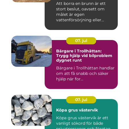
Att borra en brunn är ett
stort beslut, oavsett om
målet är egen
vattenförsörjning eller
bergvärme. ...
07. jul
Bärgare i Trollhättan:
Trygg hjälp vid bilproblem
dygnet runt
Bärgare i Trollhättan handlar
om att få snabb och säker
hjälp när for...
07. jul
Köpa grus västervik
Köpa grus västervik är ett
vanligt sökord för både
privatpersoner och företag