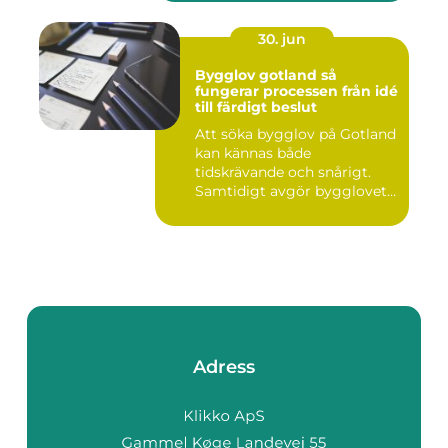
30. jun
Bygglov gotland så
fungerar processen från idé
till färdigt beslut
Att söka bygglov på Gotland
kan kännas både
tidskrävande och snårigt.
Samtidigt avgör bygglovet
om e...
Adress