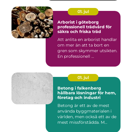
01. jul
Arborist i göteborg
professionell trädvård för
säkra och friska träd
Att anlita en arborist handlar
om mer än att ta bort en
gren som skymmer utsikten.
En professionell ...
01. jul
Betong i falkenberg
hållbara lösningar för hem,
företag och industri
Betong är ett av de mest
använda byggmaterialen i
världen, men också ett av de
mest missförstådda. M...