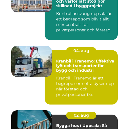
och varför rätt stöd gör
skillnad i byggprojekt
Kontrollansvarig uppsala är
ett begrepp som blivit allt
mer centralt för
privatpersoner och företag ...
04. aug
Kranbil i Tranemo: Effektiva
lyft och transporter för
bygg och industri
Kranbil i Tranemo är ett
begrepp som ofta dyker upp
när företag och
privatpersoner be...
02. aug
Bygga hus i Uppsala: Så