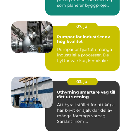
som planerar byggproje...
07. jul
Pumpar för industrier av
hög kvalitet
Pumpar är hjärtat i många
industriella processer. De
flyttar vätskor, kemikalie...
03. jul
Uthyrning smartare väg till
rätt utrustning
Att hyra i stället för att köpa
har blivit en självklar del av
många företags vardag.
Särskilt inom ...