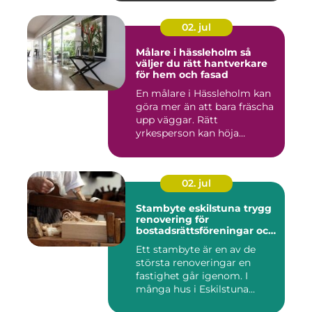
02. jul
Målare i hässleholm så
väljer du rätt hantverkare
för hem och fasad
En målare i Hässleholm kan
göra mer än att bara fräscha
upp väggar. Rätt
yrkesperson kan höja
värdet...
02. jul
Stambyte eskilstuna trygg
renovering för
bostadsrättsföreningar och
villaägare
Ett stambyte är en av de
största renoveringar en
fastighet går igenom. I
många hus i Eskilstuna
bygg...