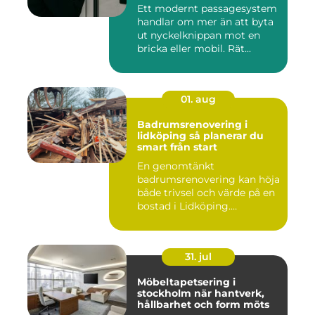
Ett modernt passagesystem
handlar om mer än att byta
ut nyckelknippan mot en
bricka eller mobil. Rät...
01. aug
Badrumsrenovering i
lidköping så planerar du
smart från start
En genomtänkt
badrumsrenovering kan höja
både trivsel och värde på en
bostad i Lidköping.
Samtidigt ...
31. jul
Möbeltapetsering i
stockholm när hantverk,
hållbarhet och form möts