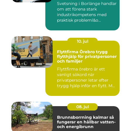
Svetsning i Borlänge handlar
om att förena stark
industrikompetens med
praktisk probleml&o...
10. jul
Flyttfirma Örebro trygg
flytthjälp för privatpersoner
och familjer
Flyttfirma örebro är ett
vanligt sökord när
privatpersoner letar efter
trygg hjälp inför en flytt. M...
08. jul
Brunnsborrning kalmar så
fungerar en hållbar vatten-
och energibrunn