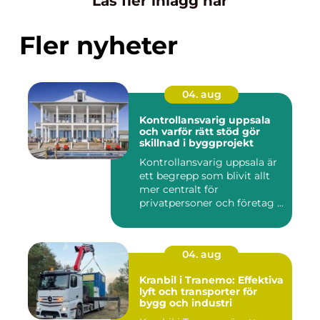
Läs fler inlägg här
Fler nyheter
04. aug
Kontrollansvarig uppsala
och varför rätt stöd gör
skillnad i byggprojekt
Kontrollansvarig uppsala är
ett begrepp som blivit allt
mer centralt för
privatpersoner och företag ...
04. aug
Kranbil i Tranemo: Effektiva
lyft och transporter för
bygg och industri