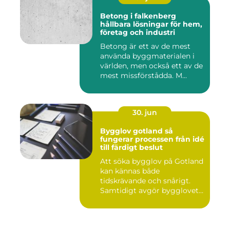
Betong i falkenberg
hållbara lösningar för hem,
företag och industri
Betong är ett av de mest
använda byggmaterialen i
världen, men också ett av de
mest missförstådda. M...
30. jun
Bygglov gotland så
fungerar processen från idé
till färdigt beslut
Att söka bygglov på Gotland
kan kännas både
tidskrävande och snårigt.
Samtidigt avgör bygglovet
om e...