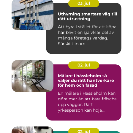
03. jul
Uthyrning smartare väg till
rätt utrustning
Att hyra i stället för att köpa
har blivit en självklar del av
många företags vardag.
Särskilt inom ...
02. jul
Målare i hässleholm så
väljer du rätt hantverkare
för hem och fasad
En målare i Hässleholm kan
göra mer än att bara fräscha
upp väggar. Rätt
yrkesperson kan höja
värdet...
02. jul