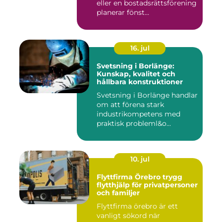
eller en bostadsrättsförening
planerar fönst...
16. jul
Svetsning i Borlänge:
Kunskap, kvalitet och
hållbara konstruktioner
Svetsning i Borlänge handlar
om att förena stark
industrikompetens med
praktisk probleml&o...
10. jul
Flyttfirma Örebro trygg
flytthjälp för privatpersoner
och familjer
Flyttfirma örebro är ett
vanligt sökord när