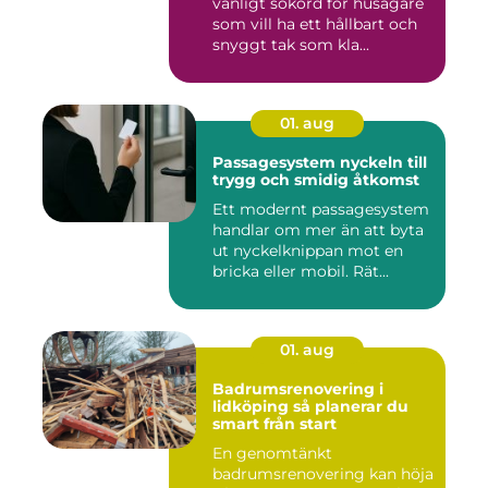
vanligt sökord för husägare
som vill ha ett hållbart och
snyggt tak som kla...
01. aug
Passagesystem nyckeln till
trygg och smidig åtkomst
Ett modernt passagesystem
handlar om mer än att byta
ut nyckelknippan mot en
bricka eller mobil. Rät...
01. aug
Badrumsrenovering i
lidköping så planerar du
smart från start
En genomtänkt
badrumsrenovering kan höja