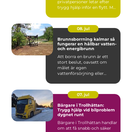
privatpersoner letar efter
trygg hjälp inför en flytt. M...
08. jul
Brunnsborrning kalmar så
fungerar en hållbar vatten-
och energibrunn
Att borra en brunn är ett
stort beslut, oavsett om
målet är egen
vattenförsörjning eller
bergvärme. ...
07. jul
Bärgare i Trollhättan:
Trygg hjälp vid bilproblem
dygnet runt
Bärgare i Trollhättan handlar
om att få snabb och säker