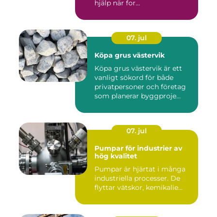
hjälp när for...
07. jul
Köpa grus västervik
Köpa grus västervik är ett
vanligt sökord för både
privatpersoner och företag
som planerar byggproje...
07. jul
Pumpar för industrier av
hög kvalitet
Pumpar är hjärtat i många
industriella processer. De
flyttar vätskor, kemikalie...