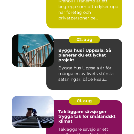
Kranbil i Tranemo är ett
begrepp som ofta dyker upp
när företag och
privatpersoner be...
02. aug
Bygga hus i Uppsala: Så
planerar du ett lyckat
projekt
Bygga hus Uppsala är för
många en av livets största
satsningar, både k&au...
01. aug
Takläggare sävsjö ger
trygga tak för småländskt
klimat
Takläggare sävsjö är ett