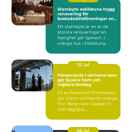
Stambyte eskilstuna trygg
renovering för
bostadsrättsföreningar och
villaägare
Ett stambyte är en av de
största renoveringar en
fastighet går igenom. I
många hus i Eskilstuna
bygg...
02. jul
Fönsterputs i värnamo som
ger ljusare hem och
nöjdare företag
En professionell fönsterputs
gör större skillnad än många
tror. Rena rutor släpper in
mer dagsljus, ...
02. jul