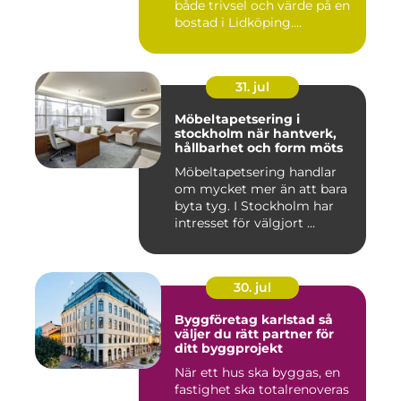
både trivsel och värde på en
bostad i Lidköping.
Samtidigt ...
31. jul
Möbeltapetsering i
stockholm när hantverk,
hållbarhet och form möts
Möbeltapetsering handlar
om mycket mer än att bara
byta tyg. I Stockholm har
intresset för välgjort ...
30. jul
Byggföretag karlstad så
väljer du rätt partner för
ditt byggprojekt
När ett hus ska byggas, en
fastighet ska totalrenoveras