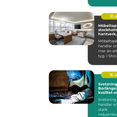
nyckelkni
en bricka 
Rät...
31. j
Möbeltape
stockholm n
hantverk,
och form
Möbeltape
handlar 
mer än att
tyg. I Sto
intresset f
...
16. j
Svetsning
Borlänge
kvalitet o
konstrukt
Svetsning
handlar o
stark
industrik