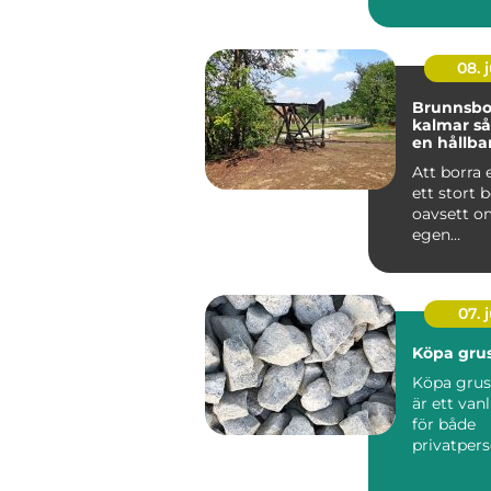
med prakt
probleml&o
08. j
Brunnsbo
kalmar så fungerar
en hållba
och ener
Att borra 
ett stort b
oavsett o
egen
vattenför
eller bergv
07. j
Köpa grus
Köpa grus
är ett van
för både
privatper
företag s
byggproje.