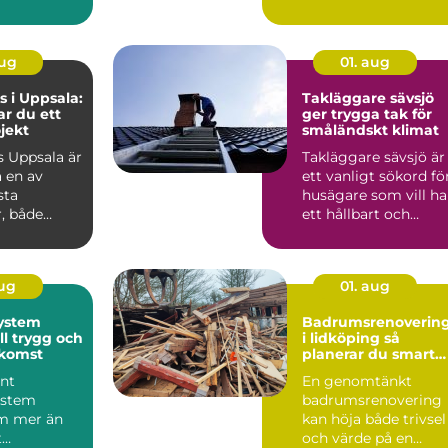
soner och
be...
aug
01. aug
 i Uppsala:
Takläggare sävsjö
ar du ett
ger trygga tak för
ojekt
småländskt klimat
 Uppsala är
Takläggare sävsjö är
 en av
ett vanligt sökord fö
sta
husägare som vill ha
, både
ett hållbart och
snyggt tak som kla...
aug
01. aug
ystem
Badrumsrenoverin
ll trygg och
i lidköping så
tkomst
planerar du smart
från start
nt
En genomtänkt
ystem
badrumsrenovering
m mer än
kan höja både trivsel
t
och värde på en