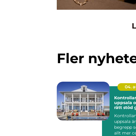
L
Fler nyhet
04. 
Kontrolla
uppsala o
rätt stöd 
i byggpro
Kontrolla
uppsala är
begrepp s
allt mer ce