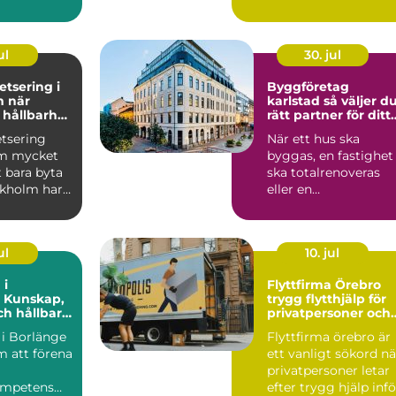
ppan mot
bostad i Lidköping.
eller mobil.
Samtidigt ...
ul
30. jul
tsering i
Byggföretag
är
karlstad så väljer du
 hållbarhet
rätt partner för ditt
 möts
byggprojekt
tsering
När ett hus ska
om mycket
byggas, en fastighet
 bara byta
ska totalrenoveras
ckholm har
eller en
ör välgjort
bostadsrättsförenin
planerar fönst...
ul
10. jul
 i
Flyttfirma Örebro
: Kunskap,
trygg flytthjälp för
ch hållbara
privatpersoner och
ioner
familjer
 i Borlänge
Flyttfirma örebro är
m att förena
ett vanligt sökord nä
privatpersoner letar
ompetens
efter trygg hjälp infö