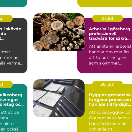
us i
rutor släpper in mer
 bygg...
dagsljus, ...
ul
01. jul
n i skövde
Arborist i göteborg
 du
professionell
t
trädvård för säkra
limat året
och friska träd
Att anlita en arborist
limat
handlar om mer än
m mer än
att ta bort en gren
ålla värmen.
som skymmer
andas
utsikten. En
 jobbet
professionell ...
ul
30. jun
falkenberg
Bygglov gotland så
lösningar
fungerar processen
företag och
från idé till färdigt
beslut
ett av de
Att söka bygglov på
ända
Gotland kan kännas
ialen i
både tidskrävande
men också
och snårigt.