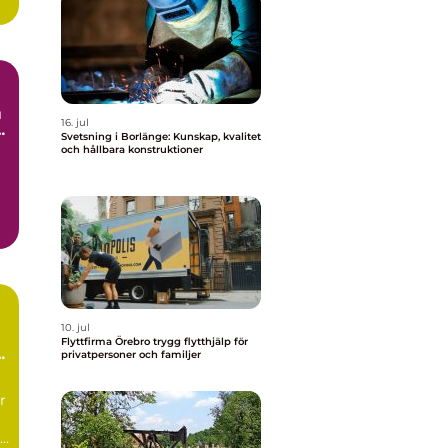
16. jul
Svetsning i Borlänge: Kunskap, kvalitet
och hållbara konstruktioner
g
10. jul
Flyttfirma Örebro trygg flytthjälp för
privatpersoner och familjer
r
r