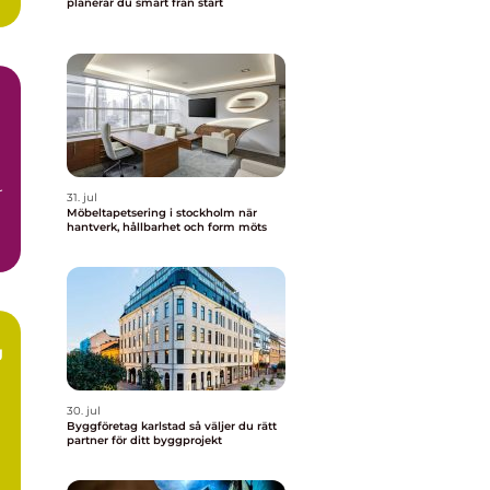
planerar du smart från start
r
31. jul
Möbeltapetsering i stockholm när
hantverk, hållbarhet och form möts
g
30. jul
Byggföretag karlstad så väljer du rätt
partner för ditt byggprojekt