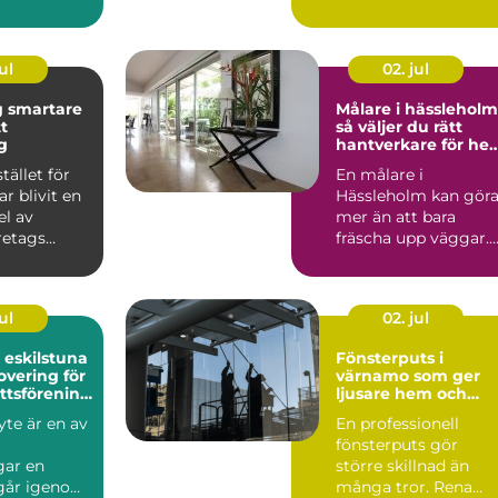
ul
02. jul
re
Målare i hässleholm
tt
så väljer du rätt
g
hantverkare för he
och fasad
stället för
En målare i
ar blivit en
Hässleholm kan gör
el av
mer än att bara
retags
fräscha upp väggar.
rskilt inom
Rätt yrkesperson ka
höja värdet...
ul
02. jul
eskilstuna
Fönsterputs i
overing för
värnamo som ger
ttsförening
ljusare hem och
laägare
nöjdare företag
te är en av
En professionell
fönsterputs gör
gar en
större skillnad än
 går igenom.
många tror. Rena