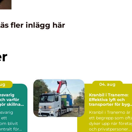
äs fler inlägg här
er
aug
04. aug
nsvarig
Kranbil i Tranemo:
ch varför
Effektiva lyft och
gör skillnad
transporter för byg
jekt
och industri
nsvarig
Kranbil i Tranemo är
 ett
ett begrepp som oft
om blivit
dyker upp när företa
ntralt för
och privatpersoner