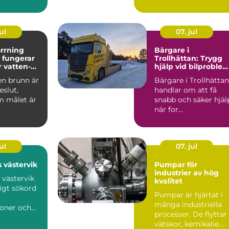
isk
en flytt. M...
...
ul
07. jul
rrning
Bärgare i
Trollhättan: Trygg
r vatten-
hjälp vid bilproble
gibrunn
dygnet runt
en brunn är
Bärgare i Trollhättan
eslut,
handlar om att få
m målet är
snabb och säker hjäl
när for...
sörjning
ärme. ...
ul
07. jul
 västervik
Pumpar för
industrier av hög
 västervik
kvalitet
ligt sökord
Pumpar är hjärtat i
många industriella
soner och
processer. De flyttar
om planerar
vätskor, kemikalie...
..