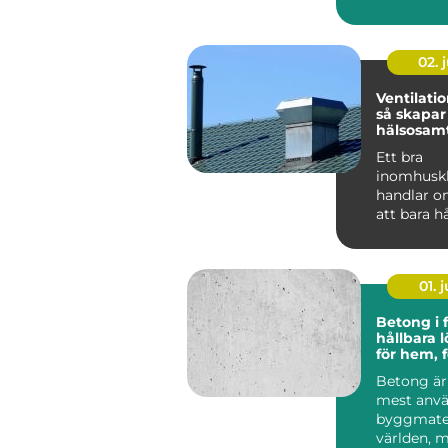
I många h
Eskilstuna
02. j
Ventilatio
så skapar
hälsosam
inomhusk
Ett bra
runt
inomhusk
handlar o
att bara h
Luften vi 
hemma, på
elle...
01. j
Betong i 
hållbara 
för hem, 
industri
Betong är 
mest anv
byggmater
världen, 