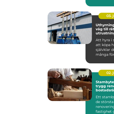
03. j
Uthyrning smarta
väg till rä
utrustnin
Att hyra i 
att köpa h
självklar d
många fö
vardag. Sä
...
02. j
Stambyte 
trygg ren
bostadsrä
ar och vil
Ett stamby
de största
renoverin
fastighet