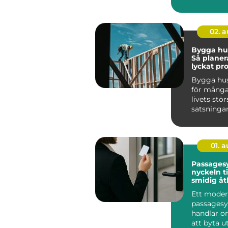
privatper
företag ...
02. 
Bygga hus
Så planer
lyckat pr
Bygga hus
för många
livets stör
satsningar
k&au...
01. 
Passages
nyckeln ti
smidig å
Ett moder
passages
handlar o
att byta u