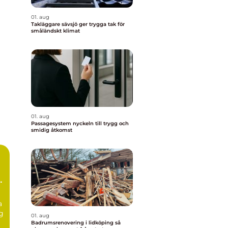
01. aug
Takläggare sävsjö ger trygga tak för
småländskt klimat
01. aug
Passagesystem nyckeln till trygg och
smidig åtkomst
g
a
g
01. aug
Badrumsrenovering i lidköping så