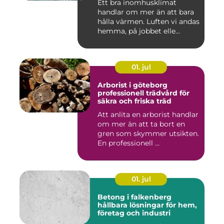
Ett bra inomhusklimat
handlar om mer än att bara
hålla värmen. Luften vi andas
hemma, på jobbet elle...
01. jul
Arborist i göteborg
professionell trädvård för
säkra och friska träd
Att anlita en arborist handlar
om mer än att ta bort en
gren som skymmer utsikten.
En professionell ...
01. jul
Betong i falkenberg
hållbara lösningar för hem,
företag och industri