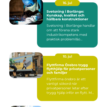
16. jul
Svetsning i Borlänge:
Kunskap, kvalitet och
hållbara konstruktioner
Svetsning i Borlänge handlar
om att förena stark
industrikompetens med
praktisk probleml&o...
10. jul
Flyttfirma Örebro trygg
flytthjälp för privatpersoner
och familjer
Flyttfirma örebro är ett
vanligt sökord när
privatpersoner letar efter
trygg hjälp inför en flytt. M...