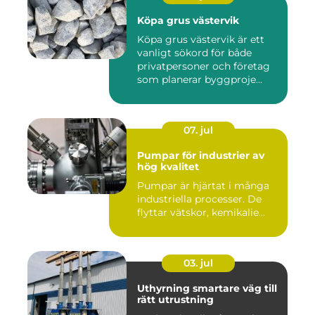
Köpa grus västervik
Köpa grus västervik är ett
vanligt sökord för både
privatpersoner och företag
som planerar byggproje...
07. jul
Pumpar för industrier av
hög kvalitet
Pumpar är hjärtat i många
industriella processer. De
flyttar vätskor, kemikalie...
03. jul
Uthyrning smartare väg till
rätt utrustning