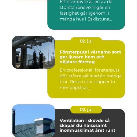
Ett stambyte är en av de
största renoveringar en
fastighet går igenom. I
många hus i Eskilstuna
bygg...
02. jul
Fönsterputs i värnamo som
ger ljusare hem och
nöjdare företag
En professionell fönsterputs
gör större skillnad än många
tror. Rena rutor släpper in
mer dagsljus, ...
02. jul
Ventilation i skövde så
skapar du hälsosamt
inomhusklimat året runt