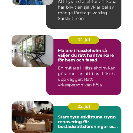
Att hyra i stället för att köpa
har blivit en självklar del av
många företags vardag.
Särskilt inom ...
02. jul
Målare i hässleholm så
väljer du rätt hantverkare
för hem och fasad
En målare i Hässleholm kan
göra mer än att bara fräscha
upp väggar. Rätt
yrkesperson kan höja
värdet...
02. jul
Stambyte eskilstuna trygg
renovering för
bostadsrättsföreningar och
villaägare