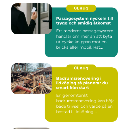
01. aug
Passagesystem nyckeln till
trygg och smidig åtkomst
Ett modernt passagesystem
handlar om mer än att byta
ut nyckelknippan mot en
bricka eller mobil. Rät...
01. aug
Badrumsrenovering i
lidköping så planerar du
smart från start
En genomtänkt
badrumsrenovering kan höja
både trivsel och värde på en
bostad i Lidköping.
Samtidigt ...