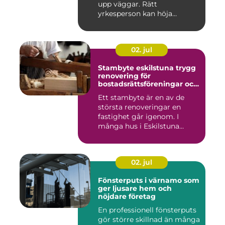
upp väggar. Rätt
yrkesperson kan höja
värdet...
02. jul
Stambyte eskilstuna trygg
renovering för
bostadsrättsföreningar och
villaägare
Ett stambyte är en av de
största renoveringar en
fastighet går igenom. I
många hus i Eskilstuna
bygg...
02. jul
Fönsterputs i värnamo som
ger ljusare hem och
nöjdare företag
En professionell fönsterputs
gör större skillnad än många