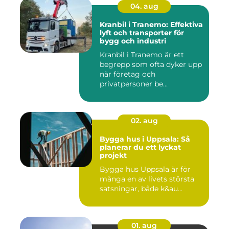
04. aug
Kranbil i Tranemo: Effektiva
lyft och transporter för
bygg och industri
Kranbil i Tranemo är ett
begrepp som ofta dyker upp
när företag och
privatpersoner be...
02. aug
Bygga hus i Uppsala: Så
planerar du ett lyckat
projekt
Bygga hus Uppsala är för
många en av livets största
satsningar, både k&au...
01. aug