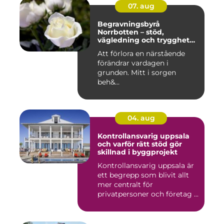
07. aug
Begravningsbyrå
Norrbotten – stöd,
vägledning och trygghet
när livet vänder
Att förlora en närstående
förändrar vardagen i
grunden. Mitt i sorgen
beh&...
04. aug
Kontrollansvarig uppsala
och varför rätt stöd gör
skillnad i byggprojekt
Kontrollansvarig uppsala är
ett begrepp som blivit allt
mer centralt för
privatpersoner och företag ...