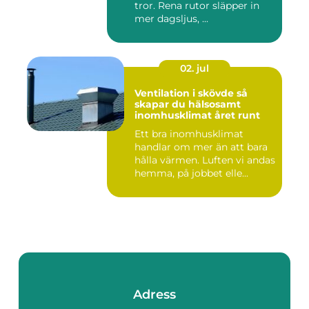
tror. Rena rutor släpper in
mer dagsljus, ...
02. jul
Ventilation i skövde så
skapar du hälsosamt
inomhusklimat året runt
Ett bra inomhusklimat
handlar om mer än att bara
hålla värmen. Luften vi andas
hemma, på jobbet elle...
Adress