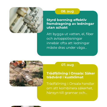
08. aug
Styrd borrning effektiv
framdragning av ledningar
utan schakt
Att bygga ut vatten, el, fiber
och avloppslösningar
innebär ofta att ledningar
måste dras under väga...
07. aug
Trädfällning i Onsala: Säker
trädvård i kustklimat
Trädfällning i Onsala handlar
om att kombinera säkerhet,
hänsyn till grannar och...