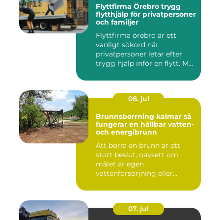
Flyttfirma Örebro trygg
flytthjälp för privatpersoner
och familjer
Flyttfirma örebro är ett
vanligt sökord när
privatpersoner letar efter
trygg hjälp inför en flytt. M...
08. jul
Brunnsborrning kalmar så
fungerar en hållbar vatten-
och energibrunn
Att borra en brunn är ett
stort beslut, oavsett om
målet är egen
vattenförsörjning eller
bergvärme. ...
07. jul