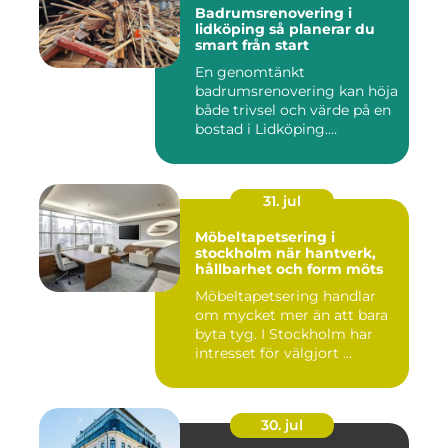
Badrumsrenovering i
lidköping så planerar du
smart från start
En genomtänkt
badrumsrenovering kan höja
både trivsel och värde på en
bostad i Lidköping.
Samtidigt ...
31. jul
Möbeltapetsering i
stockholm när hantverk,
hållbarhet och form möts
Möbeltapetsering handlar
om mycket mer än att bara
byta tyg. I Stockholm har
intresset för välgjort ...
30. jul