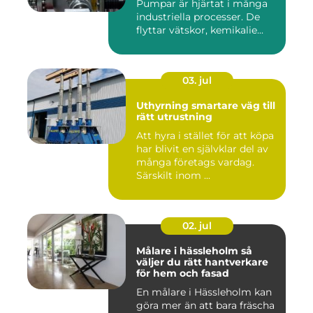
Pumpar är hjärtat i många
industriella processer. De
flyttar vätskor, kemikalie...
03. jul
Uthyrning smartare väg till
rätt utrustning
Att hyra i stället för att köpa
har blivit en självklar del av
många företags vardag.
Särskilt inom ...
02. jul
Målare i hässleholm så
väljer du rätt hantverkare
för hem och fasad
En målare i Hässleholm kan
göra mer än att bara fräscha