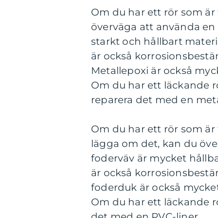
Om du har ett rör som är t
överväga att använda en 
starkt och hållbart mater
är också korrosionsbestä
Metallepoxi är också mycke
Om du har ett läckande rö
reparera det med en metal
Om du har ett rör som är t
lägga om det, kan du öve
foderväv är mycket hållba
är också korrosionsbestä
foderduk är också mycket 
Om du har ett läckande r
det med en PVC-liner.