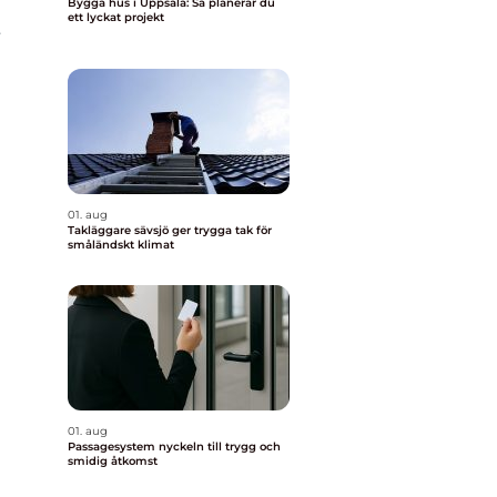
Bygga hus i Uppsala: Så planerar du
ett lyckat projekt
t
01. aug
Takläggare sävsjö ger trygga tak för
småländskt klimat
01. aug
Passagesystem nyckeln till trygg och
smidig åtkomst