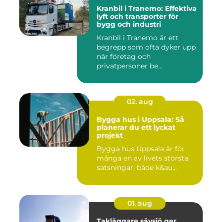
Kranbil i Tranemo: Effektiva
lyft och transporter för
bygg och industri
Kranbil i Tranemo är ett
begrepp som ofta dyker upp
när företag och
privatpersoner be...
02. aug
Bygga hus i Uppsala: Så
planerar du ett lyckat
projekt
Bygga hus Uppsala är för
många en av livets största
satsningar, både k&au...
01. aug
Takläggare sävsjö ger