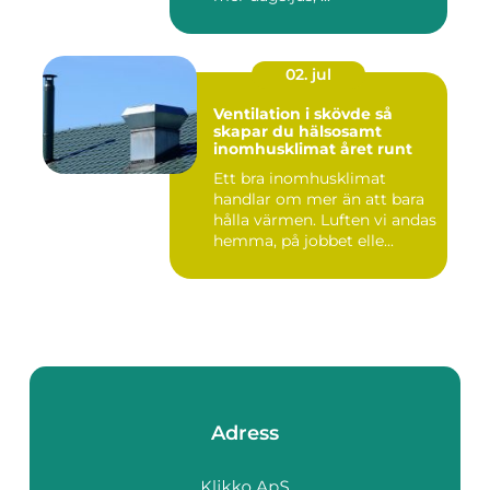
02. jul
Ventilation i skövde så
skapar du hälsosamt
inomhusklimat året runt
Ett bra inomhusklimat
handlar om mer än att bara
hålla värmen. Luften vi andas
hemma, på jobbet elle...
Adress