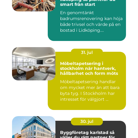
smart från start
En genomtänkt
badrumsrenovering kan höja
både trivsel och värde på en
bostad i Lidköping.
Samtidigt ...
31. jul
Möbeltapetsering i
stockholm när hantverk,
hållbarhet och form möts
Möbeltapetsering handlar
om mycket mer än att bara
byta tyg. I Stockholm har
intresset för välgjort ...
30. jul
Byggföretag karlstad så
väljer du rätt partner för