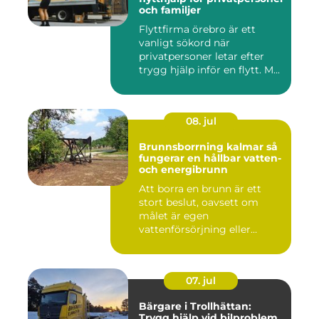
och familjer
Flyttfirma örebro är ett
vanligt sökord när
privatpersoner letar efter
trygg hjälp inför en flytt. M...
08. jul
Brunnsborrning kalmar så
fungerar en hållbar vatten-
och energibrunn
Att borra en brunn är ett
stort beslut, oavsett om
målet är egen
vattenförsörjning eller
bergvärme. ...
07. jul
Bärgare i Trollhättan:
Trygg hjälp vid bilproblem