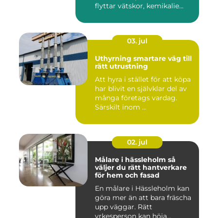
flyttar vätskor, kemikalie...
03. jul
Uthyrning smartare väg till
rätt utrustning
Att hyra i stället för att köpa
har blivit en självklar del av
många företags vardag.
Särskilt inom ...
02. jul
Målare i hässleholm så
väljer du rätt hantverkare
för hem och fasad
En målare i Hässleholm kan
göra mer än att bara fräscha
upp väggar. Rätt
yrkesperson kan höja