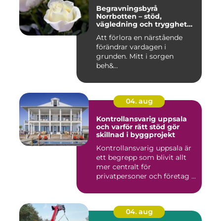
Begravningsbyrå
Norrbotten – stöd,
vägledning och trygghet
när livet vänder
Att förlora en närstående
förändrar vardagen i
grunden. Mitt i sorgen
beh&...
04. aug
Kontrollansvarig uppsala
och varför rätt stöd gör
skillnad i byggprojekt
Kontrollansvarig uppsala är
ett begrepp som blivit allt
mer centralt för
privatpersoner och företag ...
04. aug