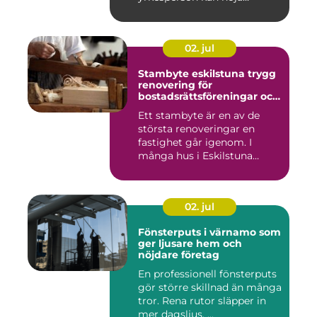
värdet...
02. jul
Stambyte eskilstuna trygg
renovering för
bostadsrättsföreningar och
villaägare
Ett stambyte är en av de
största renoveringar en
fastighet går igenom. I
många hus i Eskilstuna
bygg...
02. jul
Fönsterputs i värnamo som
ger ljusare hem och
nöjdare företag
En professionell fönsterputs
gör större skillnad än många
tror. Rena rutor släpper in
mer dagsljus, ...