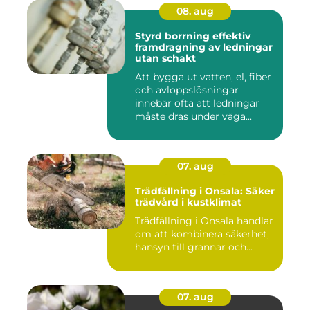
08. aug
Styrd borrning effektiv
framdragning av ledningar
utan schakt
Att bygga ut vatten, el, fiber
och avloppslösningar
innebär ofta att ledningar
måste dras under väga...
07. aug
Trädfällning i Onsala: Säker
trädvård i kustklimat
Trädfällning i Onsala handlar
om att kombinera säkerhet,
hänsyn till grannar och...
07. aug