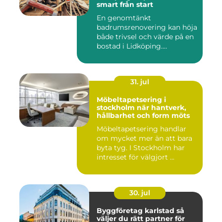
smart från start
En genomtänkt
badrumsrenovering kan höja
både trivsel och värde på en
bostad i Lidköping.
Samtidigt ...
31. jul
Möbeltapetsering i
stockholm när hantverk,
hållbarhet och form möts
Möbeltapetsering handlar
om mycket mer än att bara
byta tyg. I Stockholm har
intresset för välgjort ...
30. jul
Byggföretag karlstad så
väljer du rätt partner för