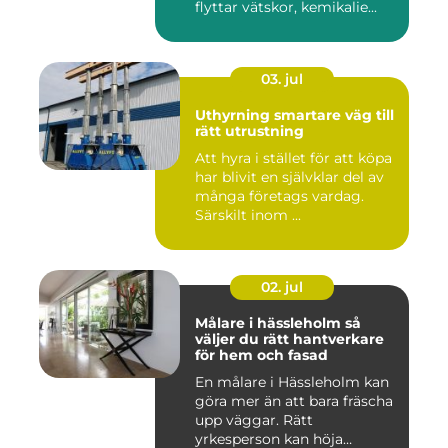
flyttar vätskor, kemikalie...
03. jul
Uthyrning smartare väg till
rätt utrustning
Att hyra i stället för att köpa
har blivit en självklar del av
många företags vardag.
Särskilt inom ...
02. jul
Målare i hässleholm så
väljer du rätt hantverkare
för hem och fasad
En målare i Hässleholm kan
göra mer än att bara fräscha
upp väggar. Rätt
yrkesperson kan höja