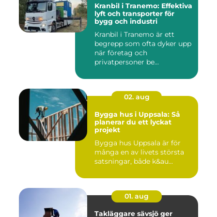
Kranbil i Tranemo: Effektiva
lyft och transporter för
bygg och industri
Kranbil i Tranemo är ett
begrepp som ofta dyker upp
när företag och
privatpersoner be...
02. aug
Bygga hus i Uppsala: Så
planerar du ett lyckat
projekt
Bygga hus Uppsala är för
många en av livets största
satsningar, både k&au...
01. aug
Takläggare sävsjö ger