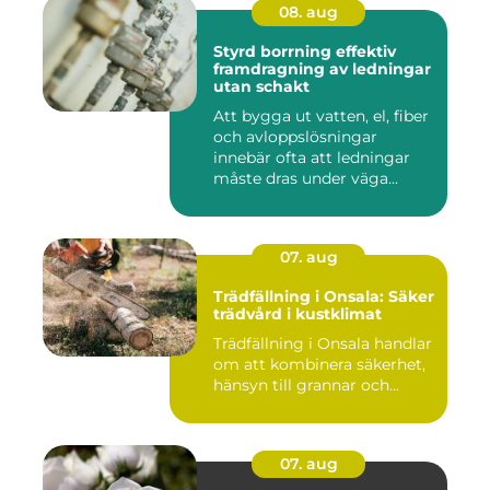
08. aug
Styrd borrning effektiv
framdragning av ledningar
utan schakt
Att bygga ut vatten, el, fiber
och avloppslösningar
innebär ofta att ledningar
måste dras under väga...
07. aug
Trädfällning i Onsala: Säker
trädvård i kustklimat
Trädfällning i Onsala handlar
om att kombinera säkerhet,
hänsyn till grannar och...
07. aug