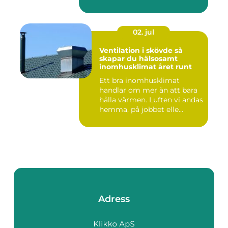
02. jul
Ventilation i skövde så
skapar du hälsosamt
inomhusklimat året runt
Ett bra inomhusklimat
handlar om mer än att bara
hålla värmen. Luften vi andas
hemma, på jobbet elle...
Adress