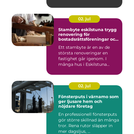
värdet...
02. jul
Stambyte eskilstuna trygg
renovering för
bostadsrättsföreningar och
villaägare
Ett stambyte är en av de
största renoveringar en
fastighet går igenom. I
många hus i Eskilstuna
bygg...
02. jul
Fönsterputs i värnamo som
ger ljusare hem och
nöjdare företag
En professionell fönsterputs
gör större skillnad än många
tror. Rena rutor släpper in
mer dagsljus, ...