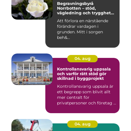
Begravningsbyrå
Norrbotten – stöd,
vägledning och trygghet
när livet vänder
Att förlora en närstående
förändrar vardagen i
grunden. Mitt i sorgen
beh&...
04. aug
Kontrollansvarig uppsala
och varför rätt stöd gör
skillnad i byggprojekt
Kontrollansvarig uppsala är
ett begrepp som blivit allt
mer centralt för
privatpersoner och företag ...
04. aug