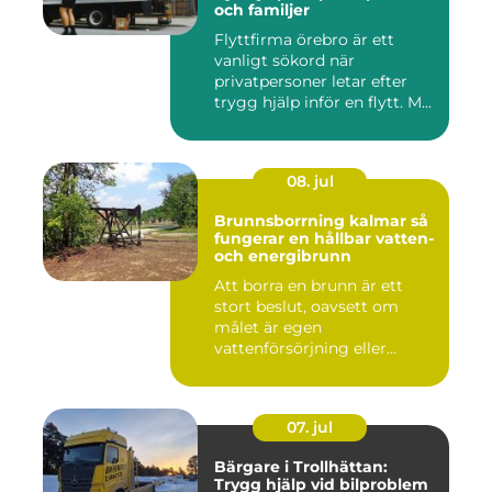
och familjer
Flyttfirma örebro är ett
vanligt sökord när
privatpersoner letar efter
trygg hjälp inför en flytt. M...
08. jul
Brunnsborrning kalmar så
fungerar en hållbar vatten-
och energibrunn
Att borra en brunn är ett
stort beslut, oavsett om
målet är egen
vattenförsörjning eller
bergvärme. ...
07. jul
Bärgare i Trollhättan:
Trygg hjälp vid bilproblem