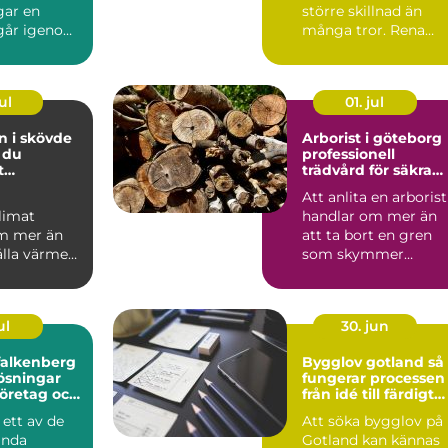
gar en
större skillnad än
 går igenom.
många tror. Rena
us i
rutor släpper in mer
 bygg...
dagsljus, ...
ul
01. jul
n i skövde
Arborist i göteborg
 du
professionell
t
trädvård för säkra
limat året
och friska träd
Att anlita en arborist
limat
handlar om mer än
m mer än
att ta bort en gren
ålla värmen.
som skymmer
andas
utsikten. En
 jobbet
professionell ...
ul
30. jun
falkenberg
Bygglov gotland så
lösningar
fungerar processen
företag och
från idé till färdigt
beslut
ett av de
Att söka bygglov på
ända
Gotland kan kännas