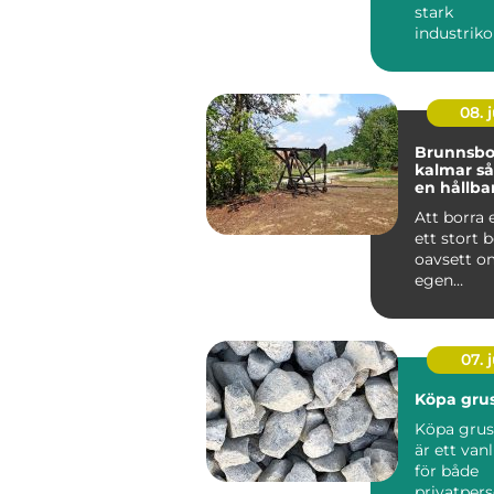
stark
industrik
med prakt
probleml&o
08. j
Brunnsbo
kalmar så fungerar
en hållba
och ener
Att borra 
ett stort b
oavsett o
egen
vattenför
eller bergv
07. j
Köpa grus
Köpa grus
är ett van
för både
privatper