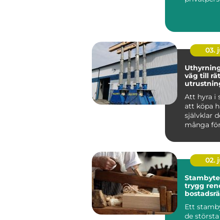
företag s
byggproje.
03. j
Uthyrning smarta
väg till rä
utrustnin
Att hyra i 
att köpa h
självklar d
många fö
vardag. Sä
...
02. j
Stambyte 
trygg ren
bostadsrä
ar och vil
Ett stamby
de största