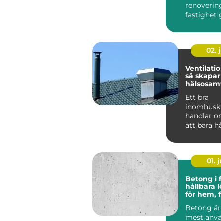
renoverin
fastighet
I många h
Eskilstuna
02. j
Ventilatio
så skapar
hälsosam
inomhusk
Ett bra
runt
inomhusk
handlar o
att bara h
Luften vi 
hemma, på
elle...
01. j
Betong i 
hållbara 
för hem, 
industri
Betong är 
mest anv