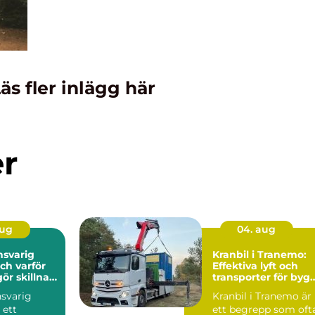
äs fler inlägg här
er
aug
04. aug
nsvarig
Kranbil i Tranemo:
ch varför
Effektiva lyft och
gör skillnad
transporter för byg
jekt
och industri
nsvarig
Kranbil i Tranemo är
 ett
ett begrepp som oft