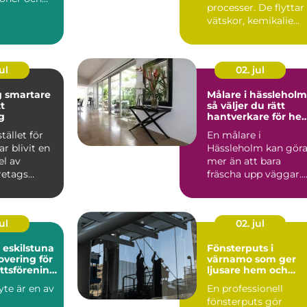
processer. De flyttar
om planerar
vätskor, kemikalie...
..
ul
02. jul
re
Målare i hässleholm
tt
så väljer du rätt
g
hantverkare för he
och fasad
stället för
En målare i
ar blivit en
Hässleholm kan gör
el av
mer än att bara
retags
fräscha upp väggar.
rskilt inom
Rätt yrkesperson ka
höja värdet...
ul
02. jul
eskilstuna
Fönsterputs i
overing för
värnamo som ger
ttsförening
ljusare hem och
laägare
nöjdare företag
te är en av
En professionell
fönsterputs gör