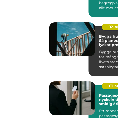
begrepp s
allt mer ce
privatper
företag ...
02. 
Bygga hus
Så planer
lyckat pr
Bygga hus
för många
livets stör
satsningar
k&au...
01. 
Passages
nyckeln ti
smidig å
Ett moder
passages