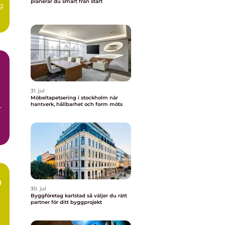
planerar du smart från start
g
31. jul
Möbeltapetsering i stockholm när
hantverk, hållbarhet och form möts
r
g
30. jul
Byggföretag karlstad så väljer du rätt
partner för ditt byggprojekt