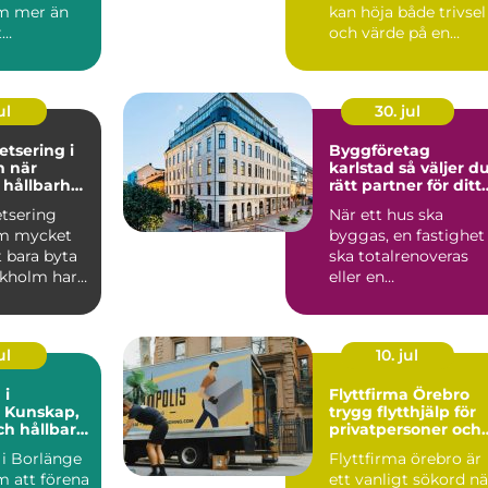
m mer än
kan höja både trivsel
t
och värde på en
ppan mot
bostad i Lidköping.
eller mobil.
Samtidigt ...
ul
30. jul
tsering i
Byggföretag
är
karlstad så väljer du
 hållbarhet
rätt partner för ditt
 möts
byggprojekt
tsering
När ett hus ska
om mycket
byggas, en fastighet
 bara byta
ska totalrenoveras
ckholm har
eller en
ör välgjort
bostadsrättsförenin
planerar fönst...
ul
10. jul
 i
Flyttfirma Örebro
: Kunskap,
trygg flytthjälp för
ch hållbara
privatpersoner och
ioner
familjer
 i Borlänge
Flyttfirma örebro är
m att förena
ett vanligt sökord nä