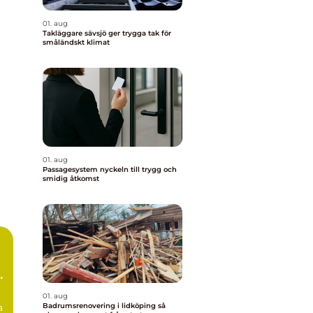
01. aug
Takläggare sävsjö ger trygga tak för
småländskt klimat
01. aug
Passagesystem nyckeln till trygg och
smidig åtkomst
g
01. aug
a
Badrumsrenovering i lidköping så