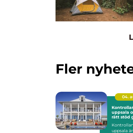
L
Fler nyhet
04. 
Kontrolla
uppsala o
rätt stöd 
i byggpro
Kontrolla
uppsala är