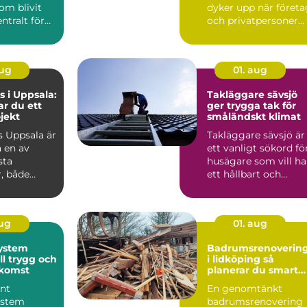
om blivit
dyker upp när företa
ntralt för
och privatpersoner
soner och
be...
aug
01. aug
 i Uppsala:
Takläggare sävsjö
ar du ett
ger trygga tak för
ojekt
småländskt klimat
 Uppsala är
Takläggare sävsjö är
 en av
ett vanligt sökord fö
sta
husägare som vill ha
, både
ett hållbart och
snyggt tak som kla...
aug
01. aug
ystem
Badrumsrenoverin
ll trygg och
i lidköping så
tkomst
planerar du smart
från start
nt
En genomtänkt
ystem
badrumsrenovering