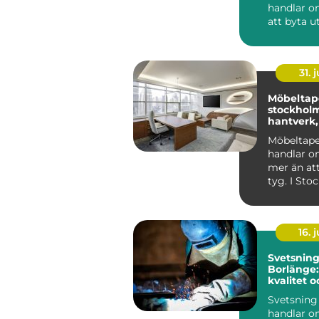
handlar o
att byta u
nyckelkni
en bricka 
Rät...
31. j
Möbeltape
stockholm n
hantverk,
och form
Möbeltape
handlar 
mer än att
tyg. I Sto
intresset f
...
16. j
Svetsning
Borlänge
kvalitet o
konstrukt
Svetsning
handlar o