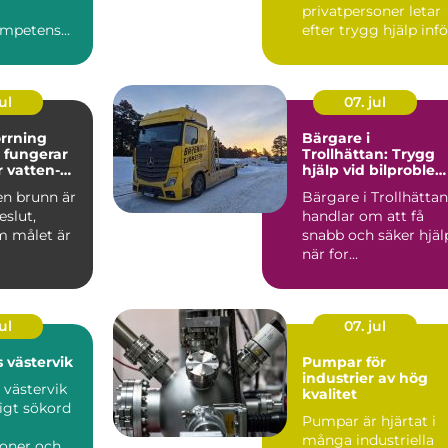
privatpersoner letar
ompetens
efter trygg hjälp infö
isk
en flytt. M...
...
ul
07. jul
rrning
Bärgare i
Trollhättan: Trygg
r vatten-
hjälp vid bilproble
gibrunn
dygnet runt
en brunn är
Bärgare i Trollhättan
eslut,
handlar om att få
m målet är
snabb och säker hjäl
när for...
sörjning
ärme. ...
ul
07. jul
 västervik
Pumpar för
industrier av hög
 västervik
kvalitet
ligt sökord
Pumpar är hjärtat i
många industriella
soner och