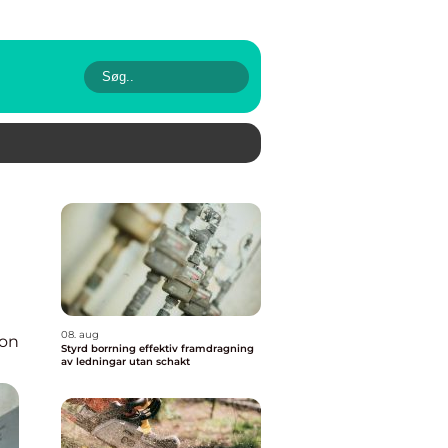
08. aug
ion
Styrd borrning effektiv framdragning
av ledningar utan schakt