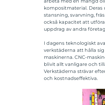
arbeta med en mängd olika
kompositmaterial. Deras 
stansning, svarvning, fr
också kapacitet att utför
uppdrag av andra företag
I dagens teknologiskt ava
verkstäderna att hålla s
maskinerna. CNC-maskine
blivit allt vanligare och ti
Verkstäderna strävar efte
och kostnadseffektiva.