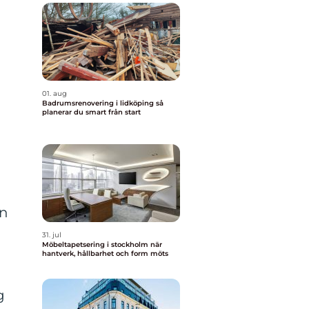
01. aug
Badrumsrenovering i lidköping så
planerar du smart från start
en
31. jul
Möbeltapetsering i stockholm när
hantverk, hållbarhet och form möts
g