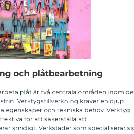
ing och plåtbearbetning
arbeta plåt är två centrala områden inom d
rin. Verktygstillverkning kräver en djup
rialegenskaper och tekniska behov. Verktyg
fektiva för att säkerställa att
rar smidigt. Verkstäder som specialiserar si