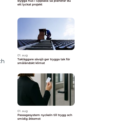
Bygga hus i Uppsala: Så planerar du
ett lyckat projekt
01. aug
Takläggare sävsjö ger trygga tak för
ch
småländskt klimat
01. aug
Passagesystem nyckeln till trygg och
smidig åtkomst