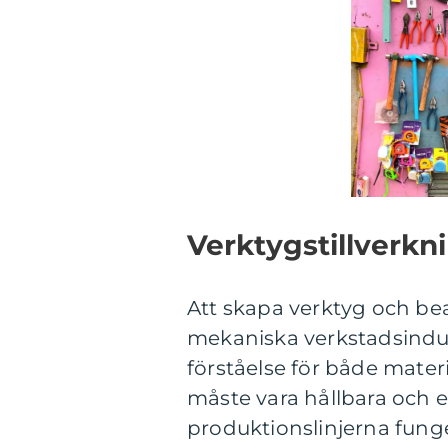
Verktygstillverkn
Att skapa verktyg och be
mekaniska verkstadsindust
förståelse för både mate
måste vara hållbara och ef
produktionslinjerna funge