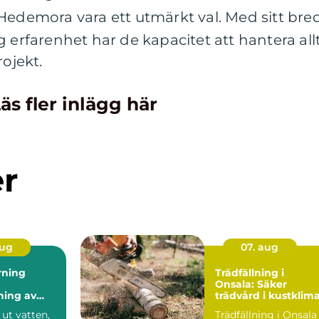
Hedemora vara ett utmärkt val. Med sitt bre
 erfarenhet har de kapacitet att hantera all
rojekt.
äs fler inlägg här
er
aug
07. aug
rning
Trädfällning i
Onsala: Säker
ning av
trädvård i kustklim
 utan
ut vatten,
Trädfällning i Onsala