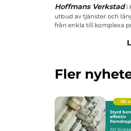
Hoffmans Verkstad
i 
utbud av tjänster och lång
från enkla till komplexa p
L
Fler nyhet
08. 
Styrd bor
effektiv
framdrag
ledningar
Att bygga 
schakt