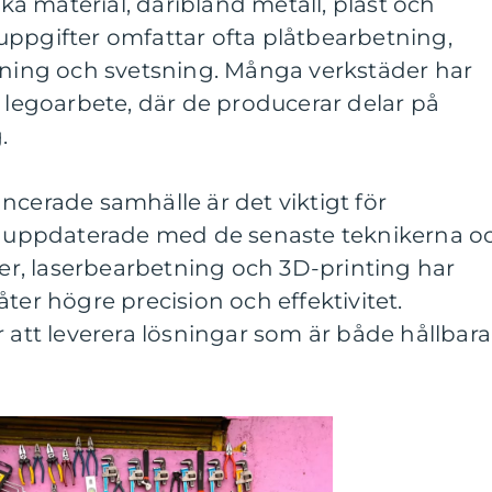
 material, däribland metall, plast och
uppgifter omfattar ofta plåtbearbetning,
äsning och svetsning. Många verkstäder har
a legoarbete, där de producerar delar på
.
ncerade samhälle är det viktigt för
ig uppdaterade med de senaste teknikerna o
r, laserbearbetning och 3D-printing har
llåter högre precision och effektivitet.
r att leverera lösningar som är både hållbara