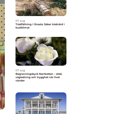
07. aug
Trädfällning i Onsala: Säker trädvård i
kustklimat
07. aug
Begravningsbyrå Norrbotten – stöd,
vägledning och trygghet när livet
vänder