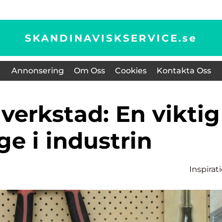
SKANDINAVISKSERVICE.
se
Annonsering
Om Oss
Cookies
Kontakta Oss
e i industrin
Inspirat