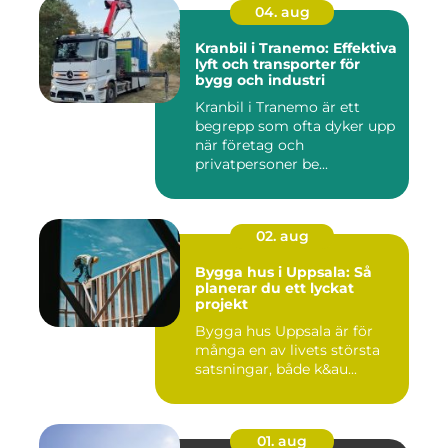
04. aug
Kranbil i Tranemo: Effektiva
lyft och transporter för
bygg och industri
Kranbil i Tranemo är ett
begrepp som ofta dyker upp
när företag och
privatpersoner be...
02. aug
Bygga hus i Uppsala: Så
planerar du ett lyckat
projekt
Bygga hus Uppsala är för
många en av livets största
satsningar, både k&au...
01. aug