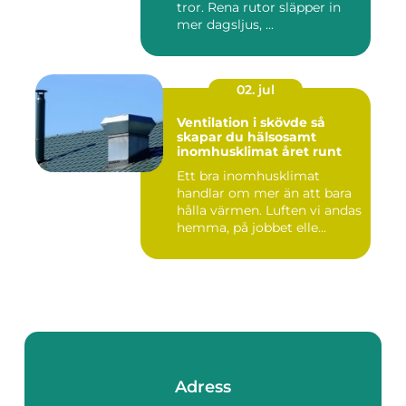
tror. Rena rutor släpper in
mer dagsljus, ...
02. jul
Ventilation i skövde så
skapar du hälsosamt
inomhusklimat året runt
Ett bra inomhusklimat
handlar om mer än att bara
hålla värmen. Luften vi andas
hemma, på jobbet elle...
Adress