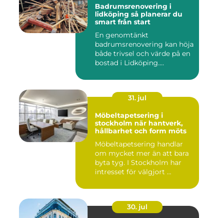
Badrumsrenovering i
lidköping så planerar du
smart från start
En genomtänkt
badrumsrenovering kan höja
både trivsel och värde på en
bostad i Lidköping.
Samtidigt ...
31. jul
Möbeltapetsering i
stockholm när hantverk,
hållbarhet och form möts
Möbeltapetsering handlar
om mycket mer än att bara
byta tyg. I Stockholm har
intresset för välgjort ...
30. jul