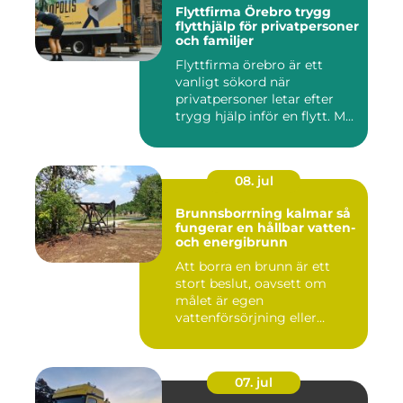
Flyttfirma Örebro trygg
flytthjälp för privatpersoner
och familjer
Flyttfirma örebro är ett
vanligt sökord när
privatpersoner letar efter
trygg hjälp inför en flytt. M...
08. jul
Brunnsborrning kalmar så
fungerar en hållbar vatten-
och energibrunn
Att borra en brunn är ett
stort beslut, oavsett om
målet är egen
vattenförsörjning eller
bergvärme. ...
07. jul