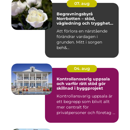
07. aug
Begravningsbyrå
Norrbotten – stöd,
vägledning och trygghet
när livet vänder
Att förlora en närstående
förändrar vardagen i
grunden. Mitt i sorgen
beh&...
04. aug
Kontrollansvarig uppsala
och varför rätt stöd gör
skillnad i byggprojekt
Kontrollansvarig uppsala är
ett begrepp som blivit allt
mer centralt för
privatpersoner och företag ...