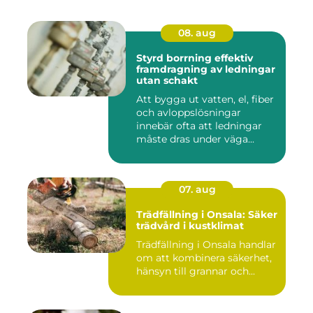
08. aug
Styrd borrning effektiv
framdragning av ledningar
utan schakt
Att bygga ut vatten, el, fiber
och avloppslösningar
innebär ofta att ledningar
måste dras under väga...
07. aug
Trädfällning i Onsala: Säker
trädvård i kustklimat
Trädfällning i Onsala handlar
om att kombinera säkerhet,
hänsyn till grannar och...