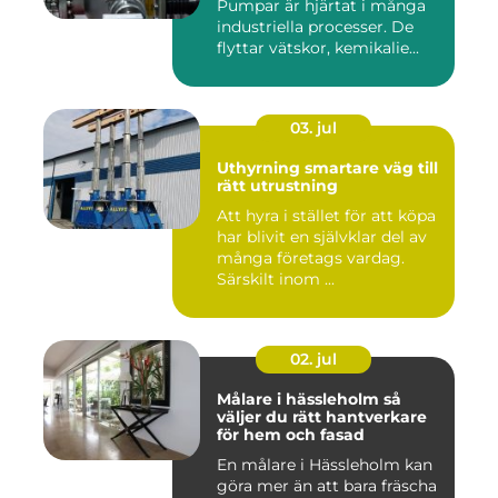
Pumpar är hjärtat i många
industriella processer. De
flyttar vätskor, kemikalie...
03. jul
Uthyrning smartare väg till
rätt utrustning
Att hyra i stället för att köpa
har blivit en självklar del av
många företags vardag.
Särskilt inom ...
02. jul
Målare i hässleholm så
väljer du rätt hantverkare
för hem och fasad
En målare i Hässleholm kan
göra mer än att bara fräscha