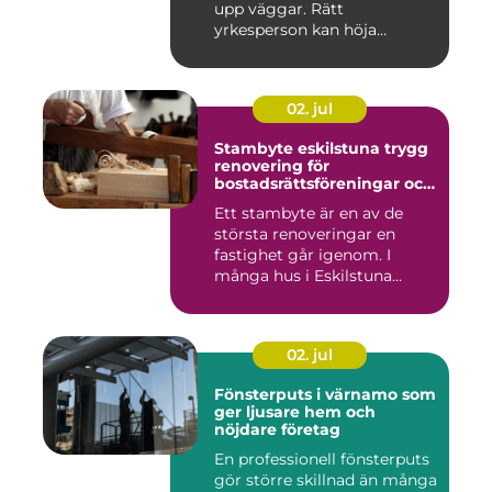
upp väggar. Rätt
yrkesperson kan höja
värdet...
02. jul
Stambyte eskilstuna trygg
renovering för
bostadsrättsföreningar och
villaägare
Ett stambyte är en av de
största renoveringar en
fastighet går igenom. I
många hus i Eskilstuna
bygg...
02. jul
Fönsterputs i värnamo som
ger ljusare hem och
nöjdare företag
En professionell fönsterputs
gör större skillnad än många