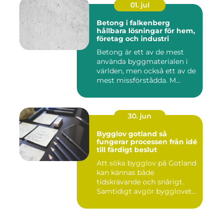
01. jul
Betong i falkenberg
hållbara lösningar för hem,
företag och industri
Betong är ett av de mest
använda byggmaterialen i
världen, men också ett av de
mest missförstådda. M...
30. jun
Bygglov gotland så
fungerar processen från idé
till färdigt beslut
Att söka bygglov på Gotland
kan kännas både
tidskrävande och snårigt.
Samtidigt avgör bygglovet
om e...