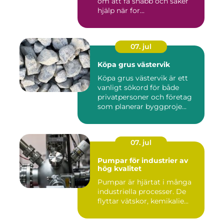
om att få snabb och säker
hjälp när for...
07. jul
Köpa grus västervik
Köpa grus västervik är ett
vanligt sökord för både
privatpersoner och företag
som planerar byggproje...
07. jul
Pumpar för industrier av
hög kvalitet
Pumpar är hjärtat i många
industriella processer. De
flyttar vätskor, kemikalie...