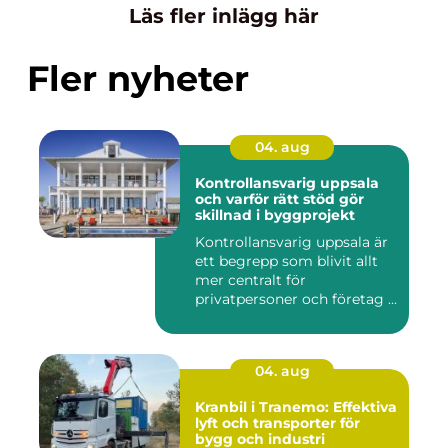
Läs fler inlägg här
Fler nyheter
04. aug
Kontrollansvarig uppsala
och varför rätt stöd gör
skillnad i byggprojekt
Kontrollansvarig uppsala är
ett begrepp som blivit allt
mer centralt för
privatpersoner och företag ...
04. aug
Kranbil i Tranemo: Effektiva
lyft och transporter för
bygg och industri