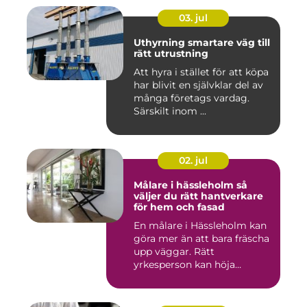
03. jul
Uthyrning smartare väg till
rätt utrustning
Att hyra i stället för att köpa
har blivit en självklar del av
många företags vardag.
Särskilt inom ...
02. jul
Målare i hässleholm så
väljer du rätt hantverkare
för hem och fasad
En målare i Hässleholm kan
göra mer än att bara fräscha
upp väggar. Rätt
yrkesperson kan höja
värdet...