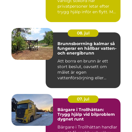
vanligt sökord när
privatpersoner letar efter
trygg hjälp inför en flytt. M...
08. jul
Brunnsborrning kalmar så
fungerar en hållbar vatten-
och energibrunn
Att borra en brunn är ett
stort beslut, oavsett om
målet är egen
vattenförsörjning eller
bergvärme. ...
07. jul
Bärgare i Trollhättan:
Trygg hjälp vid bilproblem
dygnet runt
Bärgare i Trollhättan handlar