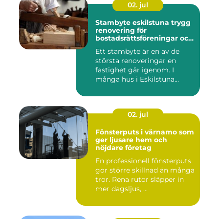
02. jul
Stambyte eskilstuna trygg
renovering för
bostadsrättsföreningar och
villaägare
Ett stambyte är en av de
största renoveringar en
fastighet går igenom. I
många hus i Eskilstuna
bygg...
02. jul
Fönsterputs i värnamo som
ger ljusare hem och
nöjdare företag
En professionell fönsterputs
gör större skillnad än många
tror. Rena rutor släpper in
mer dagsljus, ...