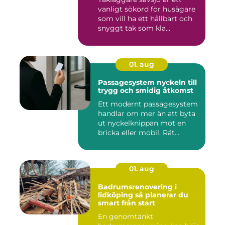
vanligt sökord för husägare
som vill ha ett hållbart och
snyggt tak som kla...
01. aug
Passagesystem nyckeln till
trygg och smidig åtkomst
Ett modernt passagesystem
handlar om mer än att byta
ut nyckelknippan mot en
bricka eller mobil. Rät...
01. aug
Badrumsrenovering i
lidköping så planerar du
smart från start
En genomtänkt