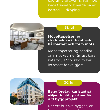
badrumsrenovering kan höja
både trivsel och värde på en
bostad i Lidköping.
Samtidigt ...
31. jul
Möbeltapetsering i
stockholm när hantverk,
hållbarhet och form möts
Möbeltapetsering handlar
om mycket mer än att bara
byta tyg. I Stockholm har
intresset för välgjort ...
30. jul
Byggföretag karlstad så
väljer du rätt partner för
ditt byggprojekt
När ett hus ska byggas, en