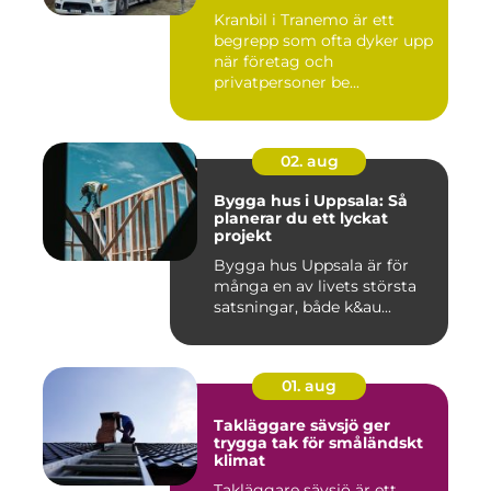
Kranbil i Tranemo är ett
begrepp som ofta dyker upp
när företag och
privatpersoner be...
02. aug
Bygga hus i Uppsala: Så
planerar du ett lyckat
projekt
Bygga hus Uppsala är för
många en av livets största
satsningar, både k&au...
01. aug
Takläggare sävsjö ger
trygga tak för småländskt
klimat
Takläggare sävsjö är ett