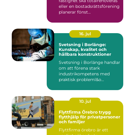
fastighet ska totalrenoveras
eller en bostadsrättsförening
planerar fönst...
16. jul
Svetsning i Borlänge:
Kunskap, kvalitet och
hållbara konstruktioner
Svetsning i Borlänge handlar
om att förena stark
industrikompetens med
praktisk probleml&o...
10. jul
Flyttfirma Örebro trygg
flytthjälp för privatpersoner
och familjer
Flyttfirma örebro är ett