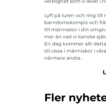
verklighet som vi lever i
Lyft på luren och ring ti
barndomskompis och fråga 
till människor i din omgi
mer än vad vi kanske själv
En dag kommer allt detta a
till vissa i människor i vå
närmare andra.
L
Fler nyhet