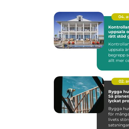
04. 
Kontrolla
uppsala o
rätt stöd 
i byggpro
Kontrolla
uppsala är
begrepp s
allt mer ce
privatper
företag ...
02. 
Bygga hus
Så planer
lyckat pr
Bygga hus
för många
livets stör
satsningar