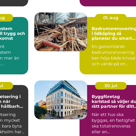
snyggt tak som kla...
aug
01. aug
ystem
Badrumsrenoverin
ll trygg och
i lidköping så
tkomst
planerar du smart
från start
nt
En genomtänkt
ystem
badrumsrenovering
m mer än
kan höja både trivsel
t
och värde på en
ppan mot
bostad i Lidköping.
eller mobil.
Samtidigt ...
ul
30. jul
tsering i
Byggföretag
är
karlstad så väljer du
 hållbarhet
rätt partner för ditt
 möts
byggprojekt
tsering
När ett hus ska
om mycket
byggas, en fastighet
 bara byta
ska totalrenoveras
ckholm har
eller en