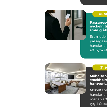
k&au...
01. 
Passages
nyckeln ti
smidig å
Ett moder
passages
handlar o
att byta u
nyckelkni
en bricka 
Rät...
31. j
Möbeltape
stockholm n
hantverk,
och form
Möbeltape
handlar 
mer än att
tyg. I Sto