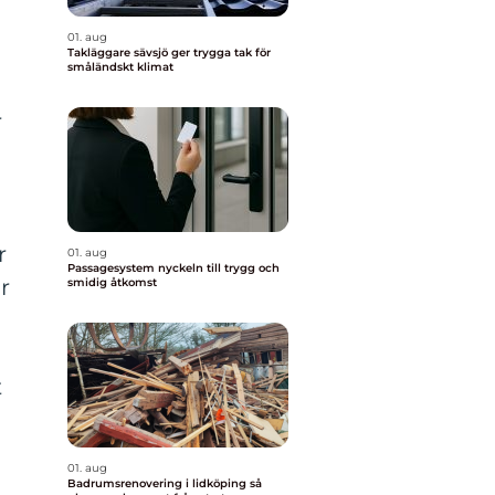
01. aug
Takläggare sävsjö ger trygga tak för
småländskt klimat
r
r
01. aug
Passagesystem nyckeln till trygg och
r
smidig åtkomst
t
t
01. aug
Badrumsrenovering i lidköping så