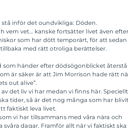
 stå inför det oundvikliga: Döden.
och vem vet… kanske fortsätter livet även efte
iskor som har dött temporärt, för att sedan
illbaka med rätt otroliga berättelser.
ad som händer efter dödsögonblicket återstå
k som är säker är att Jim Morrison hade rätt nä
s out alive”.
 av det liv vi har medan vi finns här. Speciell
ska tider, så är det nog många som har blivi
faktiskt leva livet.
a som vi har tillsammans med våra nära och
sa svåra dagar. Framför allt när vi faktiskt ska