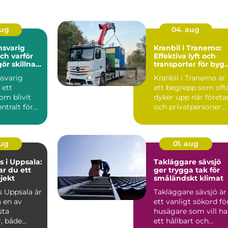
aug
04. aug
nsvarig
Kranbil i Tranemo:
ch varför
Effektiva lyft och
gör skillnad
transporter för byg
jekt
och industri
nsvarig
Kranbil i Tranemo är
 ett
ett begrepp som oft
om blivit
dyker upp när företa
ntralt för
och privatpersoner
soner och
be...
aug
01. aug
 i Uppsala:
Takläggare sävsjö
ar du ett
ger trygga tak för
ojekt
småländskt klimat
 Uppsala är
Takläggare sävsjö är
 en av
ett vanligt sökord fö
sta
husägare som vill ha
, både
ett hållbart och