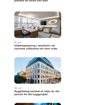
planerar du smart från start
31. jul
Möbeltapetsering i stockholm när
hantverk, hållbarhet och form möts
30. jul
Byggföretag karlstad så väljer du rätt
partner för ditt byggprojekt