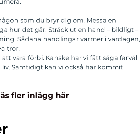
 numera.
ll någon som du bryr dig om. Messa en
hur det går. Sträck ut en hand – bildligt –
vning. Sådana handlingar värmer i vardagen
a tror.
tt vara förbi. Kanske har vi fått säga farväl
ra liv. Samtidigt kan vi också har kommit
äs fler inlägg här
er