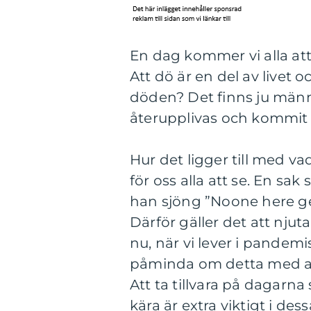
En dag kommer vi alla att
Att dö är en del av livet 
döden? Det finns ju männ
återupplivas och kommit t
Hur det ligger till med v
för oss alla att se. En sa
han sjöng ”Noone here get
Därför gäller det att njuta
nu, när vi lever i pandemi
påminda om detta med att 
Att ta tillvara på dagarn
kära är extra viktigt i des