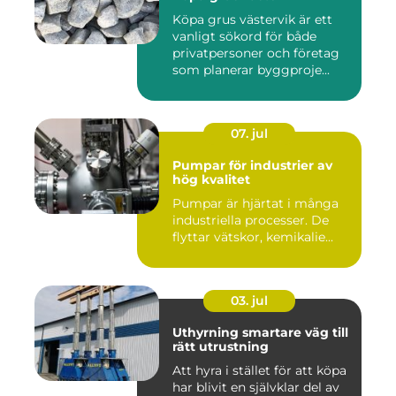
Köpa grus västervik är ett
vanligt sökord för både
privatpersoner och företag
som planerar byggproje...
07. jul
Pumpar för industrier av
hög kvalitet
Pumpar är hjärtat i många
industriella processer. De
flyttar vätskor, kemikalie...
03. jul
Uthyrning smartare väg till
rätt utrustning
Att hyra i stället för att köpa
har blivit en självklar del av