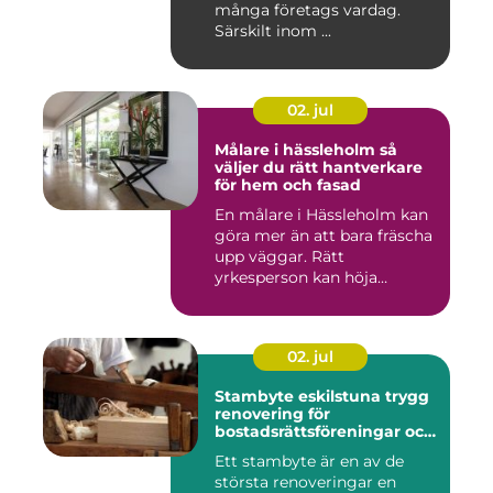
många företags vardag.
Särskilt inom ...
02. jul
Målare i hässleholm så
väljer du rätt hantverkare
för hem och fasad
En målare i Hässleholm kan
göra mer än att bara fräscha
upp väggar. Rätt
yrkesperson kan höja
värdet...
02. jul
Stambyte eskilstuna trygg
renovering för
bostadsrättsföreningar och
villaägare
Ett stambyte är en av de
största renoveringar en