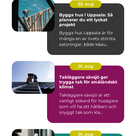
02. aug
Bygga hus i Uppsala: Så
planerar du ett lyckat
projekt
Bygga hus Uppsala är för
många en av livets största
satsningar, både k&au...
01. aug
Takläggare sävsjö ger
trygga tak för småländskt
klimat
Takläggare sävsjö är ett
vanligt sökord för husägare
som vill ha ett hållbart och
snyggt tak som kla...
01. aug