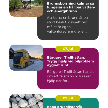
Brunnsborrning kalmar så
fungerar en hållbar vatten-
och energibrunn
Att borra en brunn är ett
stort beslut, oavsett om
målet är egen
vattenförsörjning eller
bergvärme. ...
07. jul
Bärgare i Trollhättan:
Trygg hjälp vid bilproblem
dygnet runt
Bärgare i Trollhättan handlar
om att få snabb och säker
hjälp när for...
07. jul
Köpa grus västervik