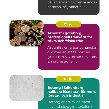
hålla värmen. Luften vi andas
hemma, på jobbet elle...
01. jul
Arborist i göteborg
professionell trädvård för
säkra och friska träd
Att anlita en arborist handlar
om mer än att ta bort en
gren som skymmer utsikten.
En professionell ...
01. jul
Betong i falkenberg
hållbara lösningar för hem,
företag och industri
Betong är ett av de mest
använda byggmaterialen i