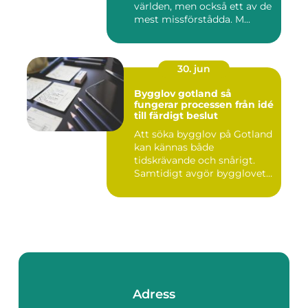
världen, men också ett av de
mest missförstådda. M...
30. jun
Bygglov gotland så
fungerar processen från idé
till färdigt beslut
Att söka bygglov på Gotland
kan kännas både
tidskrävande och snårigt.
Samtidigt avgör bygglovet
om e...
Adress