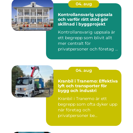
04. aug
Kontrollansvarig uppsala
och varför rätt stöd gör
skillnad i byggprojekt
Kontrollansvarig uppsala är
ett begrepp som blivit allt
mer centralt för
privatpersoner och företag ...
04. aug
Kranbil i Tranemo: Effektiva
lyft och transporter för
bygg och industri
Kranbil i Tranemo är ett
begrepp som ofta dyker upp
när företag och
privatpersoner be...