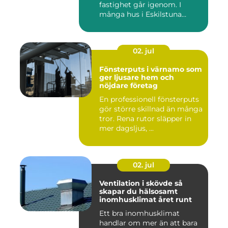
fastighet går igenom. I
många hus i Eskilstuna
bygg...
02. jul
Fönsterputs i värnamo som
ger ljusare hem och
nöjdare företag
En professionell fönsterputs
gör större skillnad än många
tror. Rena rutor släpper in
mer dagsljus, ...
02. jul
Ventilation i skövde så
skapar du hälsosamt
inomhusklimat året runt
Ett bra inomhusklimat
handlar om mer än att bara