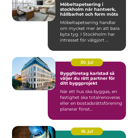
Möbeltapetsering i
stockholm när hantverk,
hållbarhet och form möts
Möbeltapetsering handlar
om mycket mer än att bara
byta tyg. I Stockholm har
intresset för välgjort ...
30. jul
Byggföretag karlstad så
väljer du rätt partner för
ditt byggprojekt
När ett hus ska byggas, en
fastighet ska totalrenoveras
eller en bostadsrättsförening
planerar fönst...
16. jul