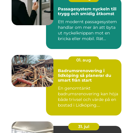
Passagesystem nyckeln till
trygg och smidig åtkomst
Ett modernt passagesystem
handlar om mer än att byta
ut nyckelknippan mot en
bricka eller mobil. Rät...
01. aug
Badrumsrenovering i
lidköping så planerar du
smart från start
En genomtänkt
badrumsrenovering kan höja
både trivsel och värde på en
bostad i Lidköping.
Samtidigt ...
31. jul