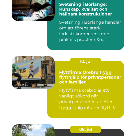
Svetsning i Borlänge:
Kunskap, kvalitet och
hållbara konstruktioner
Svetsning i Borlänge handlar
om att förena stark
industrikompetens med
praktisk probleml&o...
10. jul
Flyttfirma Örebro trygg
flytthjälp för privatpersoner
och familjer
Flyttfirma örebro är ett
vanligt sökord när
privatpersoner letar efter
trygg hjälp inför en flytt. M...
08. jul