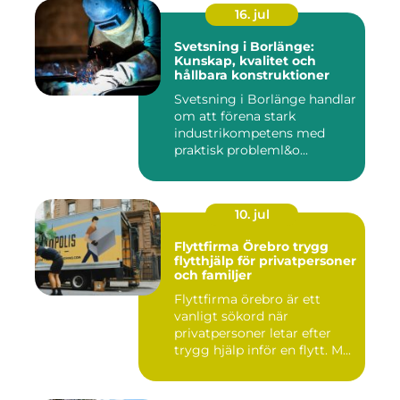
16. jul
Svetsning i Borlänge:
Kunskap, kvalitet och
hållbara konstruktioner
Svetsning i Borlänge handlar
om att förena stark
industrikompetens med
praktisk probleml&o...
10. jul
Flyttfirma Örebro trygg
flytthjälp för privatpersoner
och familjer
Flyttfirma örebro är ett
vanligt sökord när
privatpersoner letar efter
trygg hjälp inför en flytt. M...