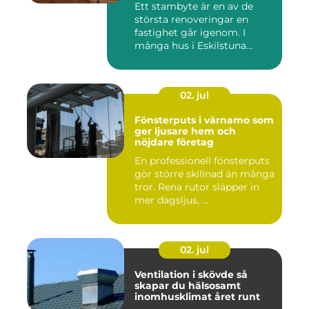
Ett stambyte är en av de
största renoveringar en
fastighet går igenom. I
många hus i Eskilstuna
bygg...
02. jul
Fönsterputs i värnamo som
ger ljusare hem och
nöjdare företag
En professionell fönsterputs
gör större skillnad än många
tror. Rena rutor släpper in
mer dagsljus, ...
02. jul
Ventilation i skövde så
skapar du hälsosamt
inomhusklimat året runt