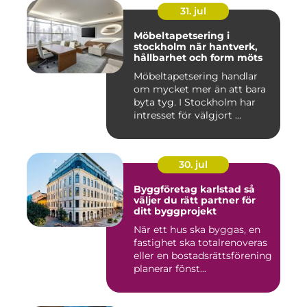
31. jul
Möbeltapetsering i
stockholm när hantverk,
hållbarhet och form möts
Möbeltapetsering handlar
om mycket mer än att bara
byta tyg. I Stockholm har
intresset för välgjort ...
30. jul
Byggföretag karlstad så
väljer du rätt partner för
ditt byggprojekt
När ett hus ska byggas, en
fastighet ska totalrenoveras
eller en bostadsrättsförening
planerar fönst...