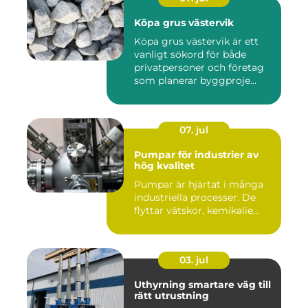
Köpa grus västervik
Köpa grus västervik är ett
vanligt sökord för både
privatpersoner och företag
som planerar byggproje...
07. jul
Pumpar för industrier av
hög kvalitet
Pumpar är hjärtat i många
industriella processer. De
flyttar vätskor, kemikalie...
03. jul
Uthyrning smartare väg till
rätt utrustning