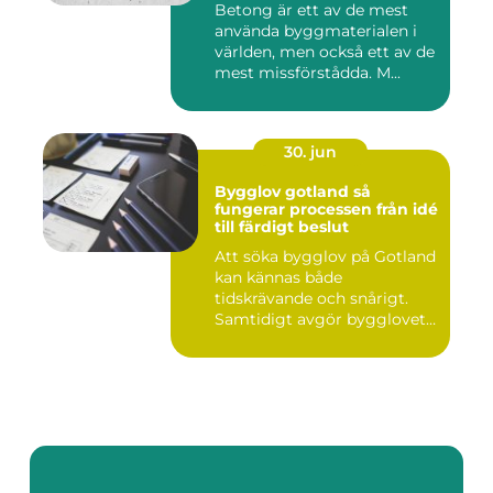
Betong är ett av de mest
använda byggmaterialen i
världen, men också ett av de
mest missförstådda. M...
30. jun
Bygglov gotland så
fungerar processen från idé
till färdigt beslut
Att söka bygglov på Gotland
kan kännas både
tidskrävande och snårigt.
Samtidigt avgör bygglovet
om e...