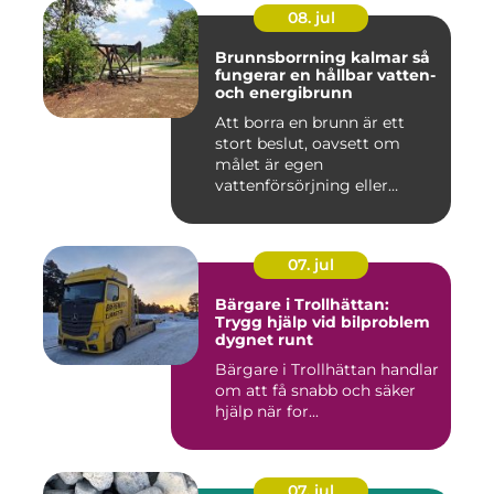
08. jul
Brunnsborrning kalmar så
fungerar en hållbar vatten-
och energibrunn
Att borra en brunn är ett
stort beslut, oavsett om
målet är egen
vattenförsörjning eller
bergvärme. ...
07. jul
Bärgare i Trollhättan:
Trygg hjälp vid bilproblem
dygnet runt
Bärgare i Trollhättan handlar
om att få snabb och säker
hjälp när for...
07. jul