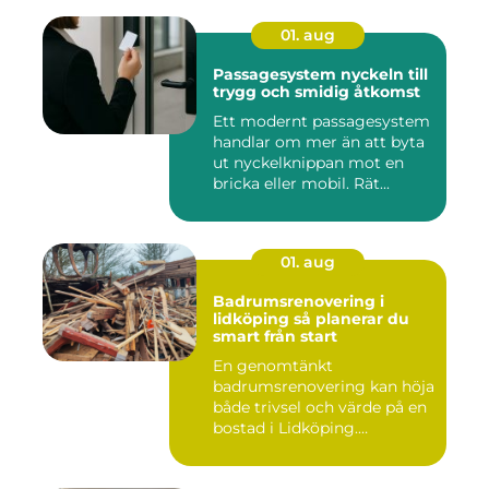
01. aug
Passagesystem nyckeln till
trygg och smidig åtkomst
Ett modernt passagesystem
handlar om mer än att byta
ut nyckelknippan mot en
bricka eller mobil. Rät...
01. aug
Badrumsrenovering i
lidköping så planerar du
smart från start
En genomtänkt
badrumsrenovering kan höja
både trivsel och värde på en
bostad i Lidköping.
Samtidigt ...