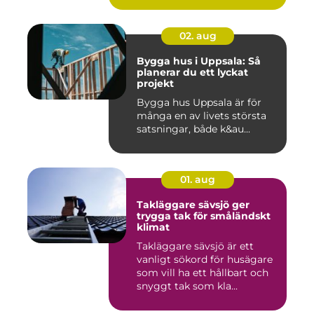
02. aug
Bygga hus i Uppsala: Så
planerar du ett lyckat
projekt
Bygga hus Uppsala är för
många en av livets största
satsningar, både k&au...
01. aug
Takläggare sävsjö ger
trygga tak för småländskt
klimat
Takläggare sävsjö är ett
vanligt sökord för husägare
som vill ha ett hållbart och
snyggt tak som kla...