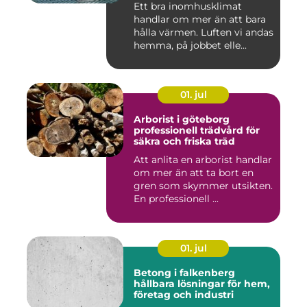
Ett bra inomhusklimat
handlar om mer än att bara
hålla värmen. Luften vi andas
hemma, på jobbet elle...
01. jul
Arborist i göteborg
professionell trädvård för
säkra och friska träd
Att anlita en arborist handlar
om mer än att ta bort en
gren som skymmer utsikten.
En professionell ...
01. jul
Betong i falkenberg
hållbara lösningar för hem,
företag och industri