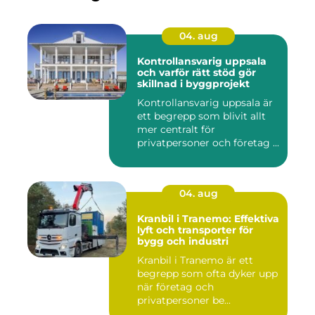
04. aug
Kontrollansvarig uppsala
och varför rätt stöd gör
skillnad i byggprojekt
Kontrollansvarig uppsala är
ett begrepp som blivit allt
mer centralt för
privatpersoner och företag ...
04. aug
Kranbil i Tranemo: Effektiva
lyft och transporter för
bygg och industri
Kranbil i Tranemo är ett
begrepp som ofta dyker upp
när företag och
privatpersoner be...