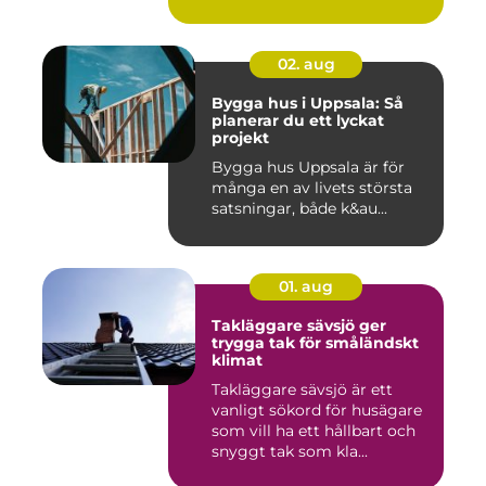
02. aug
Bygga hus i Uppsala: Så
planerar du ett lyckat
projekt
Bygga hus Uppsala är för
många en av livets största
satsningar, både k&au...
01. aug
Takläggare sävsjö ger
trygga tak för småländskt
klimat
Takläggare sävsjö är ett
vanligt sökord för husägare
som vill ha ett hållbart och
snyggt tak som kla...