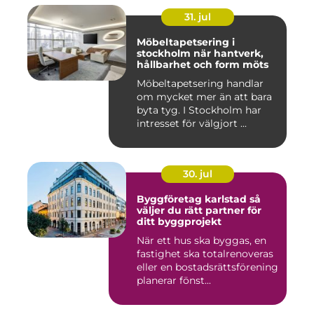
31. jul
Möbeltapetsering i
stockholm när hantverk,
hållbarhet och form möts
Möbeltapetsering handlar
om mycket mer än att bara
byta tyg. I Stockholm har
intresset för välgjort ...
30. jul
Byggföretag karlstad så
väljer du rätt partner för
ditt byggprojekt
När ett hus ska byggas, en
fastighet ska totalrenoveras
eller en bostadsrättsförening
planerar fönst...