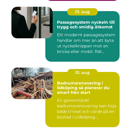
01. aug
Passagesystem nyckeln till
trygg och smidig åtkomst
Ett modernt passagesystem
handlar om mer än att byta
ut nyckelknippan mot en
bricka eller mobil. Rät...
01. aug
Badrumsrenovering i
lidköping så planerar du
smart från start
En genomtänkt
badrumsrenovering kan höja
både trivsel och värde på en
bostad i Lidköping.
Samtidigt ...