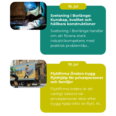
16. jul
Svetsning i Borlänge:
Kunskap, kvalitet och
hållbara konstruktioner
Svetsning i Borlänge handlar
om att förena stark
industrikompetens med
praktisk probleml&o...
10. jul
Flyttfirma Örebro trygg
flytthjälp för privatpersoner
och familjer
Flyttfirma örebro är ett
vanligt sökord när
privatpersoner letar efter
trygg hjälp inför en flytt. M...