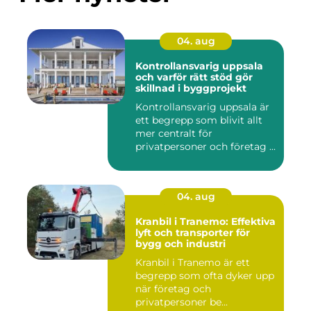
04. aug
Kontrollansvarig uppsala
och varför rätt stöd gör
skillnad i byggprojekt
Kontrollansvarig uppsala är
ett begrepp som blivit allt
mer centralt för
privatpersoner och företag ...
04. aug
Kranbil i Tranemo: Effektiva
lyft och transporter för
bygg och industri
Kranbil i Tranemo är ett
begrepp som ofta dyker upp
när företag och
privatpersoner be...