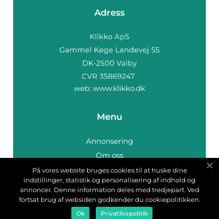
Adress
web:
www.klikko.dk
Menu
Annonsering
Om oss
Cookies
På vores website bruges cookies til at huske dine
indstillinger, statistik og personalisering af indhold og
Kontakta oss
annoncer. Denne information deles med tredjepart. Ved
Sitemap
fortsat brug af websiden godkender du cookiepolitikken.
Ok
Privatlivspolitik