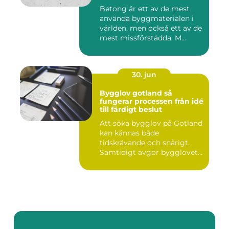
Betong är ett av de mest
använda byggmaterialen i
världen, men också ett av de
mest missförstådda. M...
30. jun
Bygglov gotland så
fungerar processen från idé
till färdigt beslut
Att söka bygglov på Gotland
kan kännas både
tidskrävande och snårigt.
Samtidigt avgör bygglovet
om e...