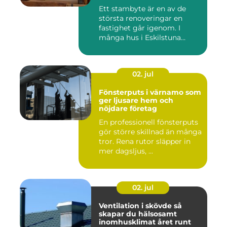
villaägare
Ett stambyte är en av de
största renoveringar en
fastighet går igenom. I
många hus i Eskilstuna
bygg...
02. jul
Fönsterputs i värnamo som
ger ljusare hem och
nöjdare företag
En professionell fönsterputs
gör större skillnad än många
tror. Rena rutor släpper in
mer dagsljus, ...
02. jul
Ventilation i skövde så
skapar du hälsosamt
inomhusklimat året runt