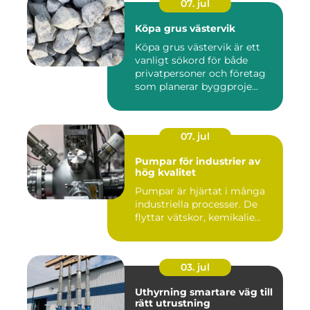
07. jul
Köpa grus västervik
Köpa grus västervik är ett
vanligt sökord för både
privatpersoner och företag
som planerar byggproje...
07. jul
Pumpar för industrier av
hög kvalitet
Pumpar är hjärtat i många
industriella processer. De
flyttar vätskor, kemikalie...
03. jul
Uthyrning smartare väg till
rätt utrustning