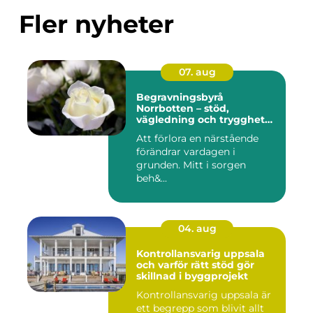
Fler nyheter
07. aug
Begravningsbyrå
Norrbotten – stöd,
vägledning och trygghet
när livet vänder
Att förlora en närstående
förändrar vardagen i
grunden. Mitt i sorgen
beh&...
04. aug
Kontrollansvarig uppsala
och varför rätt stöd gör
skillnad i byggprojekt
Kontrollansvarig uppsala är
ett begrepp som blivit allt