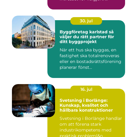
30. jul
Byggföretag karlstad så
väljer du rätt partner för
ditt byggprojekt
När ett hus ska byggas, en
fastighet ska totalrenoveras
eller en bostadsrättsförening
planerar fönst...
16. jul
Svetsning i Borlänge:
Kunskap, kvalitet och
hållbara konstruktioner
Svetsning i Borlänge handlar
om att förena stark
industrikompetens med
praktisk probleml&o...