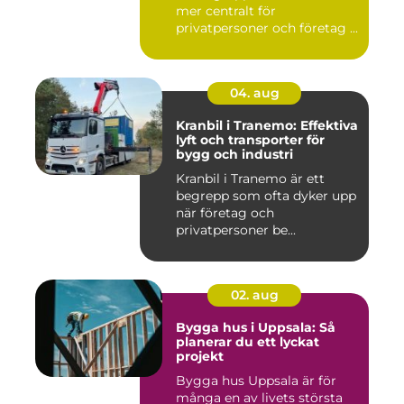
mer centralt för
privatpersoner och företag ...
04. aug
Kranbil i Tranemo: Effektiva
lyft och transporter för
bygg och industri
Kranbil i Tranemo är ett
begrepp som ofta dyker upp
när företag och
privatpersoner be...
02. aug
Bygga hus i Uppsala: Så
planerar du ett lyckat
projekt
Bygga hus Uppsala är för
många en av livets största