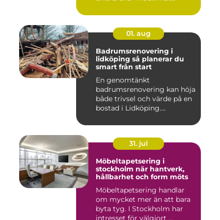
01. aug
Badrumsrenovering i
lidköping så planerar du
smart från start
En genomtänkt
badrumsrenovering kan höja
både trivsel och värde på en
bostad i Lidköping.
Samtidigt ...
31. jul
Möbeltapetsering i
stockholm när hantverk,
hållbarhet och form möts
Möbeltapetsering handlar
om mycket mer än att bara
byta tyg. I Stockholm har
intresset för välgjort ...