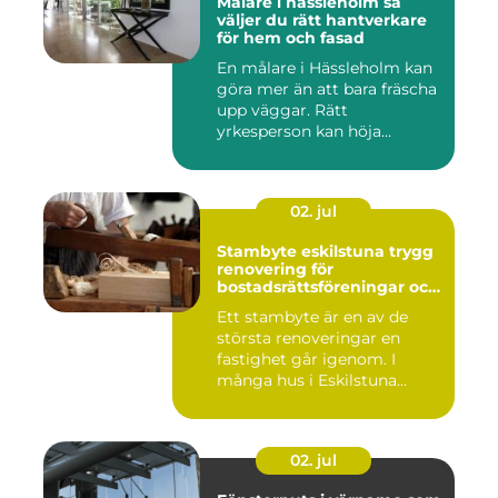
Målare i hässleholm så
väljer du rätt hantverkare
för hem och fasad
En målare i Hässleholm kan
göra mer än att bara fräscha
upp väggar. Rätt
yrkesperson kan höja
värdet...
02. jul
Stambyte eskilstuna trygg
renovering för
bostadsrättsföreningar och
villaägare
Ett stambyte är en av de
största renoveringar en
fastighet går igenom. I
många hus i Eskilstuna
bygg...
02. jul