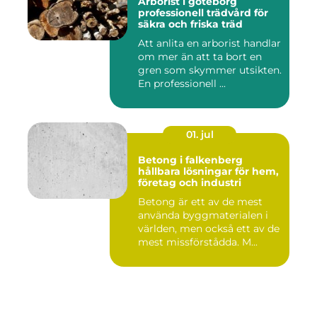
Arborist i göteborg
professionell trädvård för
säkra och friska träd
Att anlita en arborist handlar
om mer än att ta bort en
gren som skymmer utsikten.
En professionell ...
01. jul
Betong i falkenberg
hållbara lösningar för hem,
företag och industri
Betong är ett av de mest
använda byggmaterialen i
världen, men också ett av de
mest missförstådda. M...