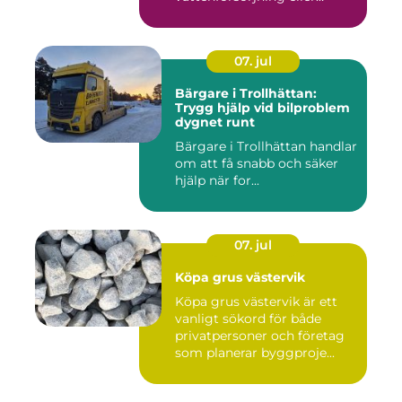
bergvärme. ...
07. jul
Bärgare i Trollhättan:
Trygg hjälp vid bilproblem
dygnet runt
Bärgare i Trollhättan handlar
om att få snabb och säker
hjälp när for...
07. jul
Köpa grus västervik
Köpa grus västervik är ett
vanligt sökord för både
privatpersoner och företag
som planerar byggproje...