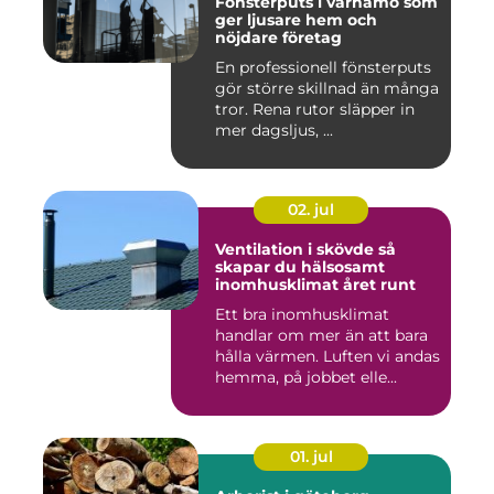
Fönsterputs i värnamo som
ger ljusare hem och
nöjdare företag
En professionell fönsterputs
gör större skillnad än många
tror. Rena rutor släpper in
mer dagsljus, ...
02. jul
Ventilation i skövde så
skapar du hälsosamt
inomhusklimat året runt
Ett bra inomhusklimat
handlar om mer än att bara
hålla värmen. Luften vi andas
hemma, på jobbet elle...
01. jul