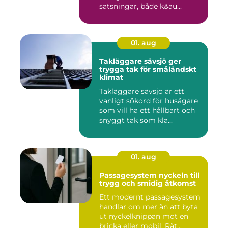
satsningar, både k&au...
01. aug
Takläggare sävsjö ger
trygga tak för småländskt
klimat
Takläggare sävsjö är ett
vanligt sökord för husägare
som vill ha ett hållbart och
snyggt tak som kla...
01. aug
Passagesystem nyckeln till
trygg och smidig åtkomst
Ett modernt passagesystem
handlar om mer än att byta
ut nyckelknippan mot en
bricka eller mobil. Rät...