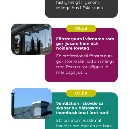
fastighet går igenom. I
många hus i Eskilstuna
bygg...
02. jul
Fönsterputs i värnamo som
ger ljusare hem och
nöjdare företag
En professionell fönsterputs
gör större skillnad än många
tror. Rena rutor släpper in
mer dagsljus, ...
02. jul
Ventilation i skövde så
skapar du hälsosamt
inomhusklimat året runt
Ett bra inomhusklimat
handlar om mer än att bara