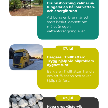
Brunnsborrning kalmar så
fungerar en hållbar vatten-
och energibrunn
Att borra en brunn är ett
stort beslut, oavsett om
målet är egen
vattenförsörjning eller
bergvärme. ...
07. jul
Bärgare i Trollhättan:
Trygg hjälp vid bilproblem
dygnet runt
Bärgare i Trollhättan handlar
om att få snabb och säker
hjälp när for...
07. jul
Köpa grus västervik