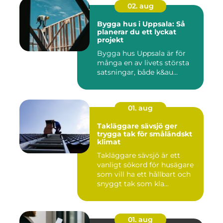
02. aug
Bygga hus i Uppsala: Så
planerar du ett lyckat
projekt
Bygga hus Uppsala är för
många en av livets största
satsningar, både k&au...
01. aug
Takläggare sävsjö ger
trygga tak för småländskt
klimat
Takläggare sävsjö är ett
vanligt sökord för husägare
som vill ha ett hållbart och
snyggt tak som kla...
01. aug