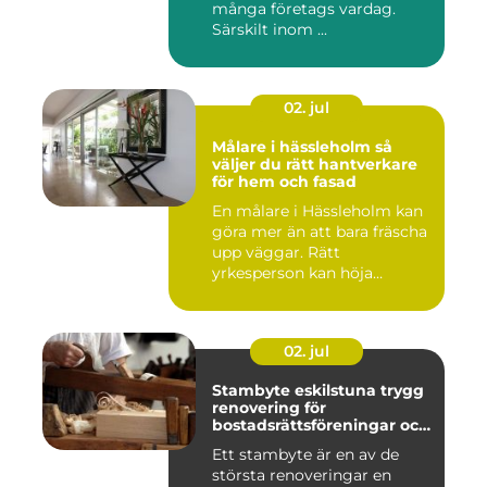
många företags vardag.
Särskilt inom ...
02. jul
Målare i hässleholm så
väljer du rätt hantverkare
för hem och fasad
En målare i Hässleholm kan
göra mer än att bara fräscha
upp väggar. Rätt
yrkesperson kan höja
värdet...
02. jul
Stambyte eskilstuna trygg
renovering för
bostadsrättsföreningar och
villaägare
Ett stambyte är en av de
största renoveringar en