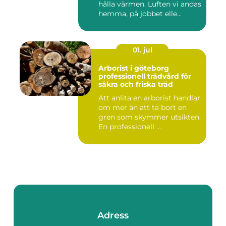
hålla värmen. Luften vi andas
hemma, på jobbet elle...
01. jul
Arborist i göteborg
professionell trädvård för
säkra och friska träd
Att anlita en arborist handlar
om mer än att ta bort en
gren som skymmer utsikten.
En professionell ...
Adress