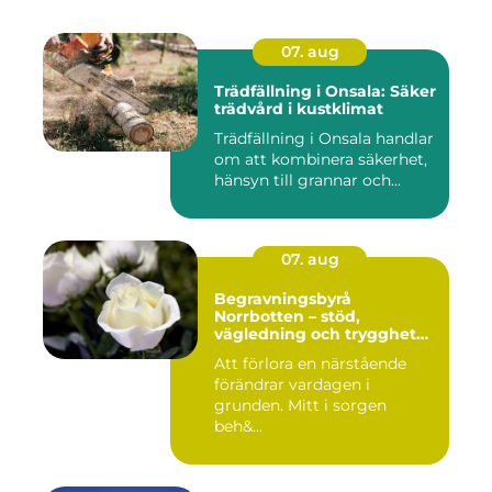
07. aug
Trädfällning i Onsala: Säker
trädvård i kustklimat
Trädfällning i Onsala handlar
om att kombinera säkerhet,
hänsyn till grannar och...
07. aug
Begravningsbyrå
Norrbotten – stöd,
vägledning och trygghet
när livet vänder
Att förlora en närstående
förändrar vardagen i
grunden. Mitt i sorgen
beh&...