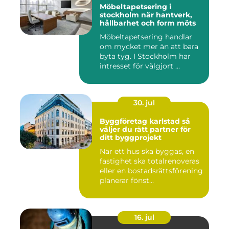
Möbeltapetsering i
stockholm när hantverk,
hållbarhet och form möts
Möbeltapetsering handlar
om mycket mer än att bara
byta tyg. I Stockholm har
intresset för välgjort ...
30. jul
Byggföretag karlstad så
väljer du rätt partner för
ditt byggprojekt
När ett hus ska byggas, en
fastighet ska totalrenoveras
eller en bostadsrättsförening
planerar fönst...
16. jul