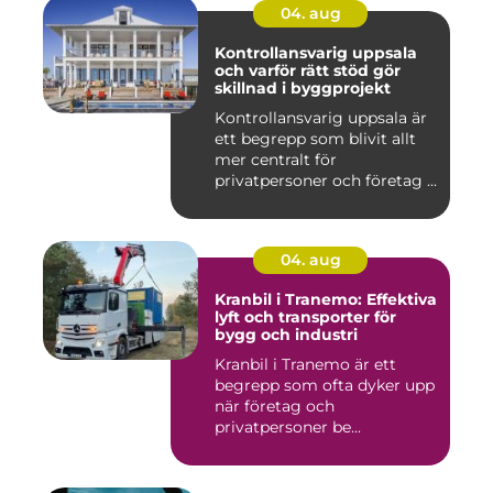
04. aug
Kontrollansvarig uppsala
och varför rätt stöd gör
skillnad i byggprojekt
Kontrollansvarig uppsala är
ett begrepp som blivit allt
mer centralt för
privatpersoner och företag ...
04. aug
Kranbil i Tranemo: Effektiva
lyft och transporter för
bygg och industri
Kranbil i Tranemo är ett
begrepp som ofta dyker upp
när företag och
privatpersoner be...